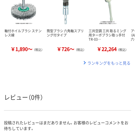
軸付ホイルブラシ ステン
筒型ブラシ 六角軸スプリ
三共空調 三共 取るミング
ア
レス線
ング付タイプ
用ターボブラシ取っ手付
（A
TR-03…
六
￥1,890～
￥726～
￥22,264
（税込）
（税込）
（税込）
ランキングをもっと見る
レビュー（0件）
投稿されたレビューはまだありません。お客様のレビューコメントをお
待ちしています。