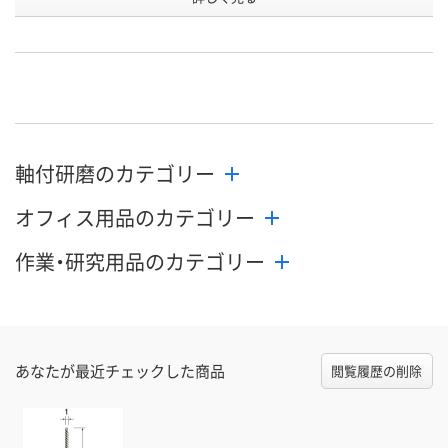
XR19294
XR19301
XR19295
号
直送品
直送品
直送品
在庫
8月25日（火）まで
8月25日（火）まで
8月25日（火）
お届け日
数量
数量
数量
軸付研磨のカテゴリー
カゴへ
カゴへ
カ
オフィス用品のカテゴリー
作業・研究用品のカテゴリー
あなたが最近チェックした商品
閲覧履歴の削除