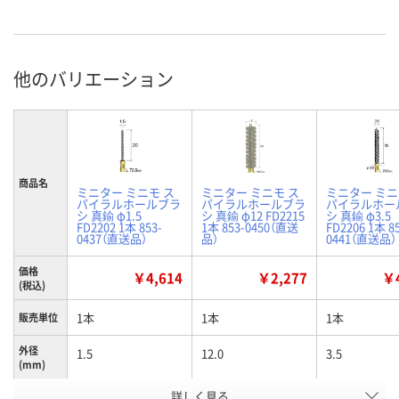
他のバリエーション
商品名
ミニター ミニモ ス
ミニター ミニモ ス
ミニター ミニ
パイラルホールブラ
パイラルホールブラ
パイラルホー
シ 真鍮 φ1.5
シ 真鍮 φ12 FD2215
シ 真鍮 φ3.5
FD2202 1本 853-
1本 853-0450（直送
FD2206 1本 8
0437（直送品）
品）
0441（直送品）
価格
￥4,614
￥2,277
￥4
(税込)
1本
1本
1本
販売単位
外径
1.5
12.0
3.5
(mm)
お申込番
詳しく見る