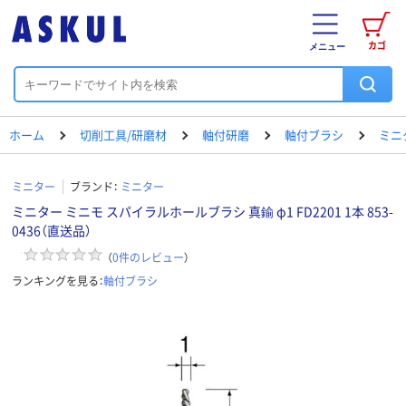
カゴ
メニュー
ホーム
切削工具/研磨材
軸付研磨
軸付ブラシ
ミニ
ミニター
ブランド：
ミニター
ミニター ミニモ スパイラルホールブラシ 真鍮 φ1 FD2201 1本 853-
0436（直送品）
（
0
件のレビュー
）
ランキングを見る：
軸付ブラシ