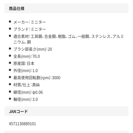
商品仕様
メーカー：ミニター
ブランド：ミニター
適合素材：工具鋼、合金鋼、樹脂、ゴム、一般鋼、ステンレス、アルミ
ニウム、銅
ブラシ部長さ(mm)：20
全長(mm)：70.0
原産国：日本
外径(mm)：1.0
最高使用回転数(rpm)：3000
材質/仕上：真鍮
線径(mm)：φ0.06
軸径(mm)：3.0
JANコード
4571130889101