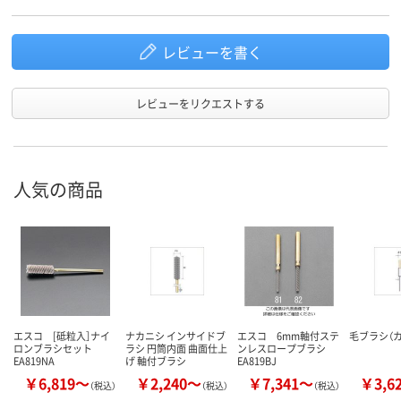
レビューを書く
レビューをリクエストする
人気の商品
エスコ [砥粒入］ナイ
ナカニシ インサイドブ
エスコ 6mm軸付ステ
毛ブラシ（
ロンブラシセット
ラシ 円筒内面 曲面仕上
ンレスロープブラシ
EA819NA
げ 軸付ブラシ
EA819BJ
￥6,819～
￥2,240～
￥7,341～
￥3,6
（税込）
（税込）
（税込）