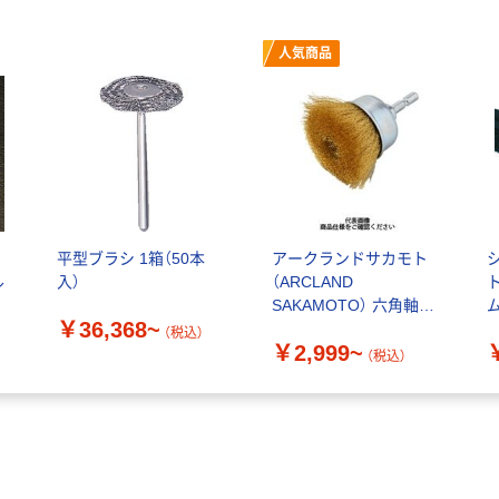
人気商品
ド
平型ブラシ 1箱（50本
アークランドサカモト
ル
入）
（ARCLAND
SAKAMOTO） 六角軸付
￥36,368~
カップブラシ 真鍮
（税込）
￥2,999~
（税込）