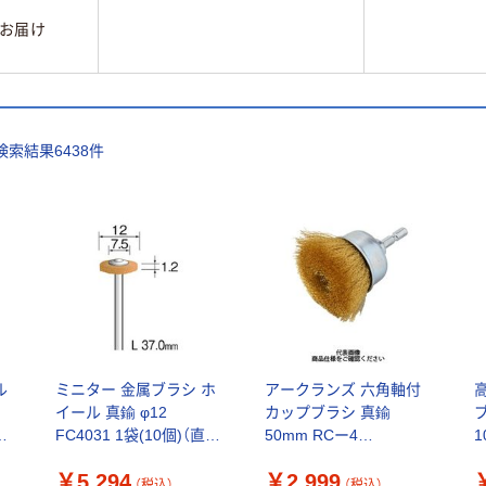
お届け
検索結果
6438
件
ル
ミニター 金属ブラシ ホ
アークランズ 六角軸付
イール 真鍮 φ12
カップブラシ 真鍮
FC4031 1袋(10個)（直送
50mm RCー4
1
品）
4904781077816 1個（直
￥5,294
￥2,999
送品）
（税込）
（税込）