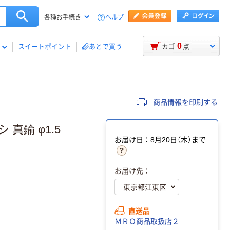
ヘルプ
各種お手続き
0
スイートポイント
あとで買う
カゴ
点
商品情報を印刷する
真鍮 φ1.5
お届け日：8月20日（木）まで
お届け先：
直送品
ＭＲＯ商品取扱店２