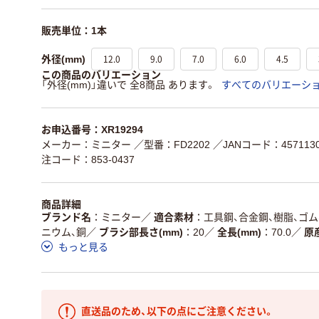
販売単位：1本
12.0
9.0
7.0
6.0
4.5
外径(mm)
この商品のバリエーション
「外径(mm)」違いで 全8商品 あります。
すべてのバリエーシ
お申込番号：XR19294
メーカー：ミニター
／型番：FD2202
／JANコード：4571130
注コード：853-0437
商品詳細
ブランド名
ミニター
／
適合素材
工具鋼、合金鋼、樹脂、ゴム
ニウム、銅
／
ブラシ部長さ(mm)
20
／
全長(mm)
70.0
／
原
もっと見る
直送品のため、以下の点にご注意ください。