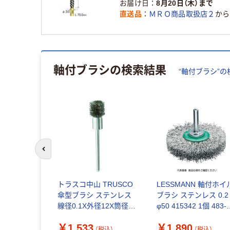
お届け日
8月20日（木）まで
直送品
ＭＲＯ商品取扱店２
から
軸付ブラシ
の検索結果
“
軸付ブラシ
”の
前のスライドへ
ブラシ エン
トラスコ中山 TRUSCO
LESSMANN 軸付ホイ
レス
傘型ブラシ ステンレス
ブラシ ステンレス 0.2
個（直送品）
線径0.1X外径12X筒径
φ50 415342 1個 483-
8X軸径3 123K-4 1本
9790（直送品）
￥1,533
￥1,890
415-2557（直送品）
込）
（税込）
（税込）