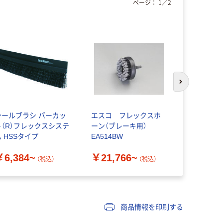
ページ：
1
／
2
次のスライド
シールブラシ バーカッ
エスコ フレックスホ
ネジリブラ
ト（R）フレックスシステ
ーン（ブレーキ用）
ミド繊維
ム HSSタイプ
EA514BW
￥2,742
￥6,384~
￥21,766~
（税込）
（税込）
商品情報を印刷する