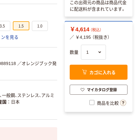
この出荷元の商品は商品代金
に配送料が含まれています。
3.5
1.5
1.0
￥4,614
（税込）
ョンを見る
／ ￥4,195 （税抜き）
数量
889118
／オレンジブック発
カゴに入れる
マイカタログ登録
、一般鋼、ステンレス、アルミ
産国
日本
商品を比較