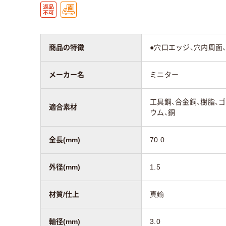
商品の特徴
●穴口エッジ、穴内周面
メーカー名
ミニター
工具鋼、合金鋼、樹脂、
適合素材
ウム、銅
全長(mm)
70.0
外径(mm)
1.5
材質/仕上
真鍮
軸径(mm)
3.0