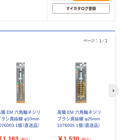
マイカタログ登録
ページ：
1
／
2
次のスライド
高儀 EM 六角軸ネジリ
高儀 EM 六角軸ネジリ
高儀 EM 
ブラシ真鍮線 φ10mm
ブラシ真鍮線 φ25mm
ブラシ鋼線 
076003 1個（直送品）
1076005 1個（直送品）
1076001
￥1,163
￥1,530
￥1,163
（税込）
（税込）