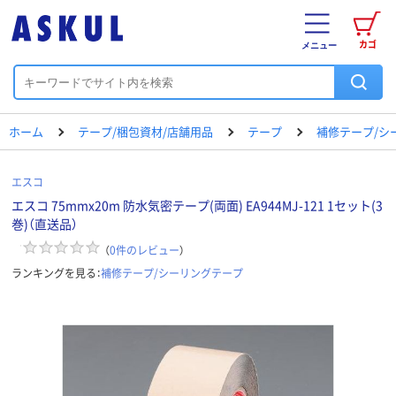
カゴ
メニュー
ホーム
テープ/梱包資材/店舗用品
テープ
補修テープ/シ
エスコ
エスコ 75mmx20m 防水気密テープ(両面) EA944MJ-121 1セット(3
巻)（直送品）
（
0
件のレビュー
）
ランキングを見る：
補修テープ/シーリングテープ