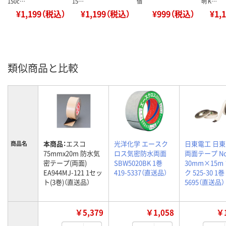
150c…
15…
個
明 K…
¥1,199（税込）
¥1,199（税込）
¥999（税込）
¥1,
類似商品と比較
本商品：
エスコ
光洋化学 エースク
日東電工 日東
商品名
75mmx20m 防水気
ロス気密防水両面
両面テープ No
密テープ(両面)
SBW5020BK 1巻
30mm×15m
EA944MJ-121 1セッ
419-5337（直送品）
ク 525-30 1巻 
ト(3巻)（直送品）
5695（直送品）
￥5,379
￥1,058
￥1