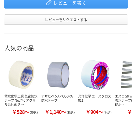
レビューを書く
レビューをリクエストする
人気の商品
積水化学工業 気密防水
アサヒペンAP COBRA
光洋化学 エースクロス
エスコ 50m
テープ No.740 アクリ
防水テープ
011
吸水テープ(
ル系片面タ…
EA9…
￥528～
￥1,140～
￥904～
￥
（税込）
（税込）
（税込）