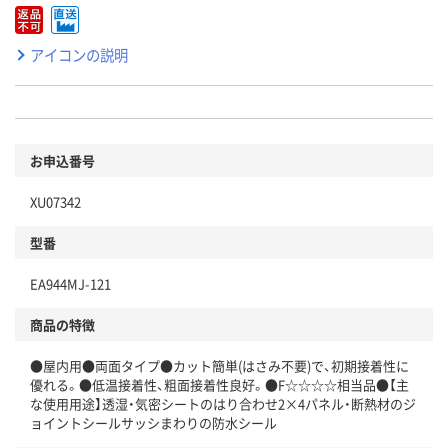
アイコンの説明
お申込番号
XU07342
型番
EA944MJ-121
商品の特徴
●屋内用●両面タイプ●カット簡単(はさみ不要)で、初期接着性に
優れる。●低温接着性、粗面接着性良好。●F☆☆☆☆相当品●【主
な使用用途】透湿・気密シートのはり合わせ2×4パネル・断熱材のジ
ョイントシールサッシまわりの防水シール