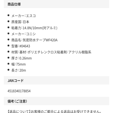
商品仕様
メーカー：エスコ
原産国：日本
粘着力：14.8N/10mm(対アルミ)
メーカー：コニシ
商品名：気密防水テープWF420A
型番：#04643
材質：基材：ポリエチレンクロス粘着剤：アクリル樹脂系
厚さ：0.26mm
幅：75mm
長さ：20m
JANコード
4518340178854
備考（ご注意）
【返品について】お客様のご都合による返品はお受けできません。