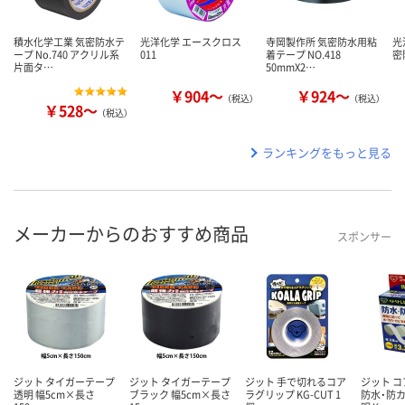
積水化学工業 気密防水テ
光洋化学 エースクロス
寺岡製作所 気密防水用粘
光
ープ No.740 アクリル系
011
着テープ NO.418
密
片面タ…
50mmX2…
￥904～
￥924～
（税込）
（税込）
￥528～
（税込）
ランキングをもっと見る
メーカーからのおすすめ商品
スポンサー
ジット タイガーテープ
ジット タイガーテープ
ジット 手で切れるコア
ジット 
透明 幅5cm×長さ
ブラック 幅5cm×長さ
ラグリップ KG-CUT 1
防水・防カ