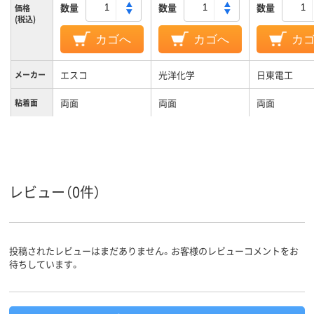
数量
数量
数量
価格
(税込)
カゴへ
カゴへ
カ
エスコ
光洋化学
日東電工
メーカー
両面
両面
両面
粘着面
レビュー（0件）
投稿されたレビューはまだありません。お客様のレビューコメントをお
待ちしています。