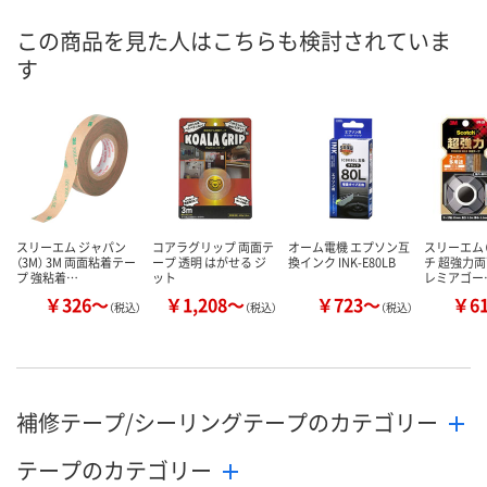
この商品を見た人はこちらも検討されていま
す
スリーエム ジャパン
コアラグリップ 両面テ
オーム電機 エプソン互
スリーエム（
（3M） 3M 両面粘着テー
ープ 透明 はがせる ジ
換インク INK-E80LB
チ 超強力両
プ 強粘着…
ット
レミアゴー
￥326～
￥1,208～
￥723～
￥6
（税込）
（税込）
（税込）
補修テープ/シーリングテープのカテゴリー
テープのカテゴリー