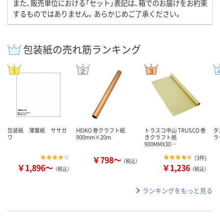
また、販売単位における「セット」表記は、箱でのお届けをお約束
するものではありません。あらかじめご了承ください。
包装紙の売れ筋ランキング
包装紙 薄葉紙 ササガ
HEIKO 巻クラフト紙
トラスコ中山 TRUSCO 巻
タ
ワ
900mm×20m
きクラフト紙
ラ
900MMX30…
￥798～
(
3件
)
（税込）
￥1,896～
￥1,236
（税込）
（税込）
ランキングをもっと見る