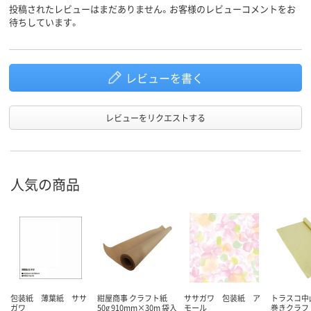
投稿されたレビューはまだありません。お客様のレビューコメントをお
待ちしています。
レビューを書く
レビューをリクエストする
人気の商品
包装紙 薄葉紙 ササ
紺屋商事 クラフト紙
ササガワ 包装紙 ア
トラスコ中山
ガワ
50g 910mm×30m 袋入
モール
巻きクラフ