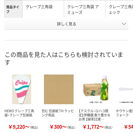
クレープ三角袋
クレープ三角袋 ア
クレープ三角
商品タイ
プ
ミューズ
ェック
お申込番
詳しく見る
P386720
P386736
XU14621
号
直送品
直送品
直送品
在庫
8月25日（火）まで
8月25日（火）
お届け日
この商品を見た人はこちらも検討されていま
す
数量
数量
メーカー都合により
販売停止中です
カゴへ
カ
HEIKO クレープ三角
包む 包装紙 TH ラッピ
【アスクル・ロハコ限
ホウケン産
袋・クレープ包装紙
ング用品
定】伊藤園 香り豊かな
フォーク
お茶 【緑茶】【麦…
￥9,220～
￥300～
￥1,772～
￥5
（税込）
（税込）
（税込）