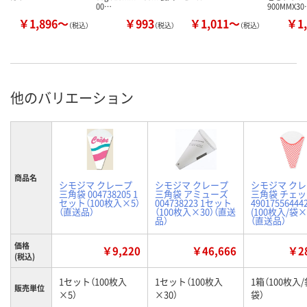
00…
900MMX30
￥1,896～
￥993
￥1,011～
￥1,
（税込）
（税込）
（税込）
他のバリエーション
商品名
シモジマ クレープ
シモジマ クレープ
シモジマ ク
三角袋 004738205 1
三角袋 アミューズ
三角袋 チェ
セット（100枚入×5）
004738223 1セット
49017556444
（直送品）
（100枚入×30）（直送
(100枚入/袋×
品）
（直送品）
価格
￥9,220
￥46,666
￥28
(税込)
1セット（100枚入
1セット（100枚入
1箱（100枚入/
販売単位
×5）
×30）
袋）