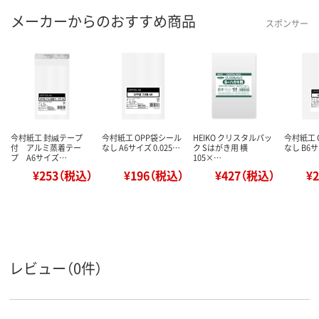
メーカーからのおすすめ商品
スポンサー
今村紙工 封緘テープ
今村紙工 OPP袋シール
HEIKO クリスタルパッ
今村紙工 
付 アルミ蒸着テー
なし A6サイズ 0.025…
ク Sはがき用 横
なし B6サ
プ A6サイズ…
105×…
¥253（税込）
¥196（税込）
¥427（税込）
¥
レビュー（0件）