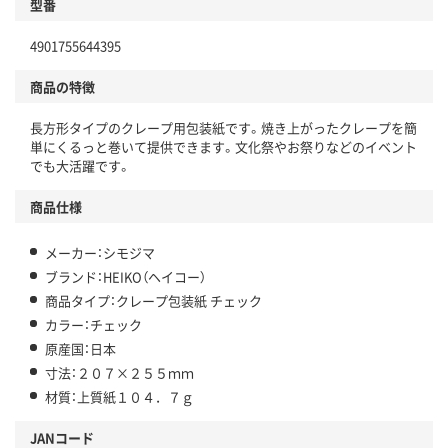
型番
4901755644395
商品の特徴
長方形タイプのクレープ用包装紙です。焼き上がったクレープを簡
単にくるっと巻いて提供できます。文化祭やお祭りなどのイベント
でも大活躍です。
商品仕様
メーカー：シモジマ
ブランド：HEIKO（ヘイコー）
商品タイプ：クレープ包装紙 チェック
カラー：チェック
原産国：日本
寸法：２０７×２５５ｍｍ
材質：上質紙１０４．７ｇ
JANコード