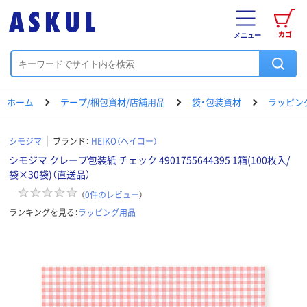
カゴ
メニュー
ホーム
テープ/梱包資材/店舗用品
袋・包装資材
ラッピン
シモジマ
ブランド：
HEIKO（ヘイコー）
シモジマ クレープ包装紙 チェック 4901755644395 1箱(100枚入/
袋×30袋)（直送品）
（
0
件のレビュー
）
ランキングを見る：
ラッピング用品