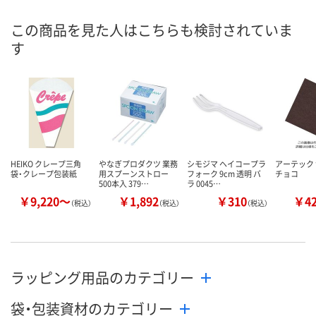
8月25日（火）まで
8月25日（火）
お届け日
この商品を見た人はこちらも検討されていま
す
数量
数量
メーカー都合により
販売停止中です
カゴへ
カ
HEIKO クレープ三角
やなぎプロダクツ 業務
シモジマ ヘイコープラ
アーテック
袋・クレープ包装紙
用スプーンストロー
フォーク 9cm 透明 バ
チョコ
500本入 379…
ラ 0045…
￥9,220～
￥1,892
￥310
￥4
（税込）
（税込）
（税込）
ラッピング用品のカテゴリー
袋・包装資材のカテゴリー