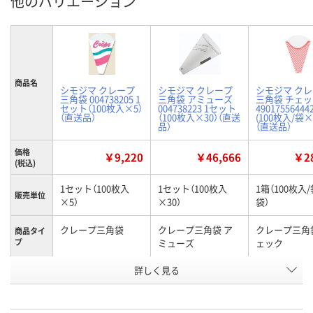
他のバリエーション
商品名
シモジマ クレープ
シモジマ クレープ
シモジマ ク
三角袋 004738205 1
三角袋 アミューズ
三角袋 チェ
セット（100枚入×5）
004738223 1セット
49017556444
（直送品）
（100枚入×30）（直送
(100枚入/袋×
品）
（直送品）
価格
￥9,220
￥46,666
￥28
(税込)
1セット（100枚入
1セット（100枚入
1箱（100枚入/
販売単位
×5）
×30）
袋）
クレープ三角袋
クレープ三角袋 ア
クレープ三角
商品タイ
プ
ミューズ
ェック
お申込番
詳しく見る
P386720
P386736
XU14621
号
直送品
直送品
直送品
在庫