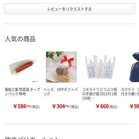
レビューをリクエストする
人気の商品
福助工業 惣菜袋 オープ
ヘッズ OPPギフトバ
コモライフ どうぶつ柄
カクケイ 
ンパック 無地
ッグ
の手提げ袋 391375 1個
付き巾着（
(30枚…
￥586～
￥304～
￥660
￥9
（税込）
（税込）
（税込）