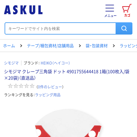
カゴ
メニュー
ホーム
テープ/梱包資材/店舗用品
袋・包装資材
ラッピン
シモジマ
ブランド：
HEIKO（ヘイコー）
シモジマ クレープ三角袋 ドット 4901755644418 1箱(100枚入/袋
×20袋)（直送品）
（
0
件のレビュー
）
ランキングを見る：
ラッピング用品