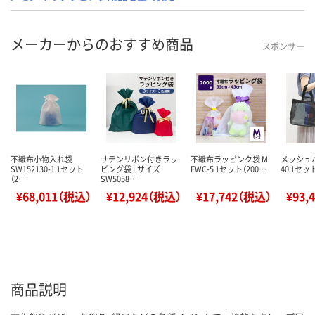
メーカーからのおすすめ商品
スポンサー
不織布小物入れ袋
サテンリボン付きラッ
不織布ラッピンク袋 M
メッシュバ
SW152130-1 1セット
ピング袋 Lサイズ
FWC-5 1セット（200…
40 1セッ
（2…
SW5058…
¥68,011（税込）
¥12,924（税込）
¥17,742（税込）
¥93,
商品説明