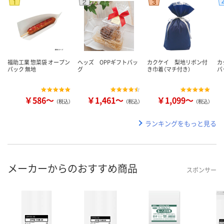
福助工業 惣菜袋 オープン
ヘッズ OPPギフトバッ
カクケイ 梨地リボン付
カ
パック 無地
グ
き巾着（マチ付き）
バ
￥586～
￥1,461～
￥1,099～
（税込）
（税込）
（税込）
ランキングをもっと見る
メーカーからのおすすめ商品
スポンサー