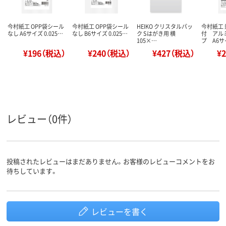
今村紙工 OPP袋シール
今村紙工 OPP袋シール
HEIKO クリスタルパッ
今村紙工
なし A6サイズ 0.025…
なし B6サイズ 0.025…
ク Sはがき用 横
付 アル
105×…
プ A6
¥196（税込）
¥240（税込）
¥427（税込）
¥
レビュー（0件）
投稿されたレビューはまだありません。お客様のレビューコメントをお
待ちしています。
レビューを書く