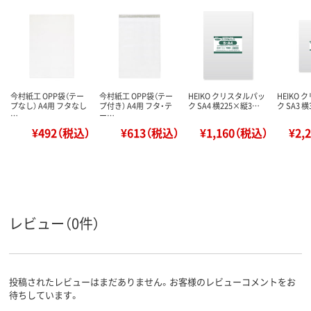
今村紙工 OPP袋（テー
今村紙工 OPP袋（テー
HEIKO クリスタルパッ
HEIKO
プなし） A4用 フタなし
プ付き） A4用 フタ・テ
ク SA4 横225×縦3…
ク SA3 
…
ー…
¥492（税込）
¥613（税込）
¥1,160（税込）
¥2,
レビュー（0件）
投稿されたレビューはまだありません。お客様のレビューコメントをお
待ちしています。