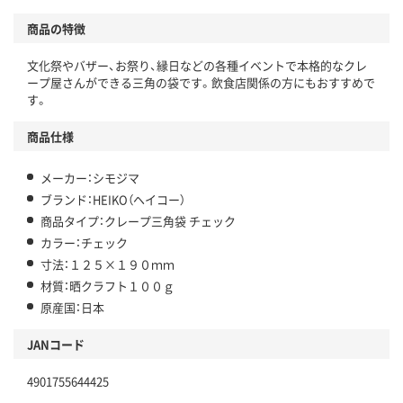
商品の特徴
文化祭やバザー、お祭り、縁日などの各種イベントで本格的なクレ
ープ屋さんができる三角の袋です。飲食店関係の方にもおすすめで
す。
商品仕様
メーカー：シモジマ
ブランド：HEIKO（ヘイコー）
商品タイプ：クレープ三角袋 チェック
カラー：チェック
寸法：１２５×１９０ｍｍ
材質：晒クラフト１００ｇ
原産国：日本
JANコード
4901755644425