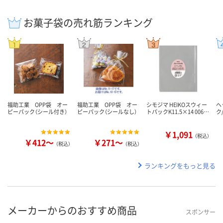
お菓子袋の売れ筋ランキング
福助工業 OPP袋 オー
福助工業 OPP袋 オー
シモジマ HEIKOスウィー
ヘ
ピーパック（シール付き）
ピーパック（シールなし）
トパックK11.5×14 006…
ク
￥1,091
（税込）
￥412～
￥271～
（税込）
（税込）
ランキングをもっと見る
メーカーからのおすすめ商品
スポンサー