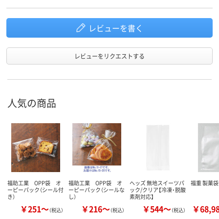
レビューを書く
レビューをリクエストする
人気の商品
福助工業 OPP袋 オ
福助工業 OPP袋 オ
ヘッズ 無地スイーツパ
福重 製菓袋
ーピーパック（シール付
ーピーパック（シールな
ック/クリア【冷凍・脱酸
き）
し）
素剤対応】
￥251～
￥216～
￥544～
￥68,9
（税込）
（税込）
（税込）