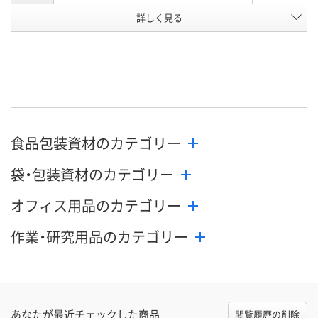
お申込番
詳しく見る
P386720
P386736
XU14620
号
直送品
直送品
直送品
在庫
8月25日（火）まで
8月25日（火）
お届け日
数量
数量
メーカー都合により
食品包装資材のカテゴリー
販売停止中です
カゴへ
カ
袋・包装資材のカテゴリー
オフィス用品のカテゴリー
作業・研究用品のカテゴリー
あなたが最近チェックした商品
閲覧履歴の削除