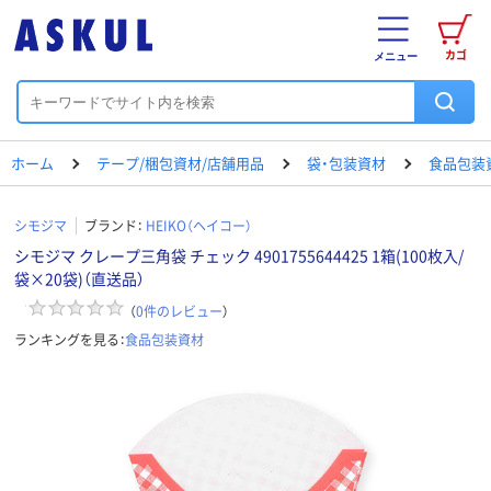
カゴ
メニュー
ホーム
テープ/梱包資材/店舗用品
袋・包装資材
食品包装
シモジマ
ブランド：
HEIKO（ヘイコー）
シモジマ クレープ三角袋 チェック 4901755644425 1箱(100枚入/
袋×20袋)（直送品）
（
0
件のレビュー
）
ランキングを見る：
食品包装資材