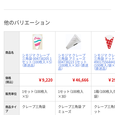
他のバリエーション
商品名
シモジマ クレープ
シモジマ クレープ
シモジマ ク
三角袋 004738205 1
三角袋 アミューズ
三角袋 ドット
セット（100枚入×5）
004738223 1セット
49017556444
（直送品）
（100枚入×30）（直送
(100枚入/袋×
品）
（直送品）
価格
￥9,220
￥46,666
￥29
(税込)
1セット（100枚入
1セット（100枚入
1箱（100枚入/
販売単位
×5）
×30）
袋）
クレープ三角袋
クレープ三角袋 ア
クレープ三角
商品タイ
プ
ミューズ
ット