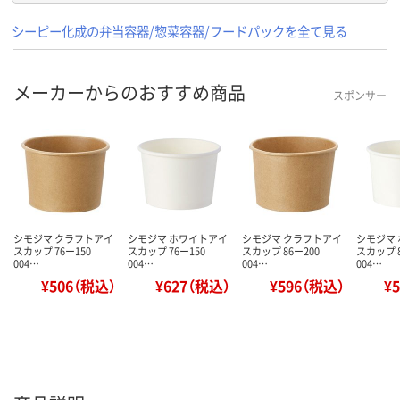
シーピー化成の弁当容器/惣菜容器/フードパックを全て見る
メーカーからのおすすめ商品
スポンサー
シモジマ クラフトアイ
シモジマ ホワイトアイ
シモジマ クラフトアイ
シモジマ
スカップ 76ー150
スカップ 76ー150
スカップ 86ー200
スカップ 8
004…
004…
004…
004…
¥506（税込）
¥627（税込）
¥596（税込）
¥