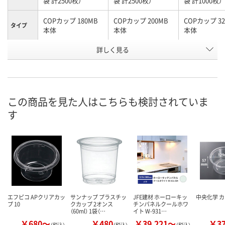
袋 計2500枚）
袋 計2500枚）
袋 計1000枚）
COPカップ 180MB
COPカップ 200MB
COPカップ 32
タイプ
本体
本体
本体
お申込番
詳しく見る
P385204
P385205
P385206
号
直送品
直送品
直送品
在庫
8月26日（水）まで
8月26日（水）まで
8月26日（水）
お届け日
この商品を見た人はこちらも検討されていま
す
数量
数量
数量
カゴへ
カゴへ
カ
エフピコ APクリアカッ
サンナップ プラスチッ
JFE建材 ホーローキッ
中央化学 カッ
プ 10
クカップ 2オンス
チンパネルクールホワ
（60ml） 1袋（…
イト W-931…
￥680～
￥480
￥39,221～
￥3
（税込）
（税込）
（税込）