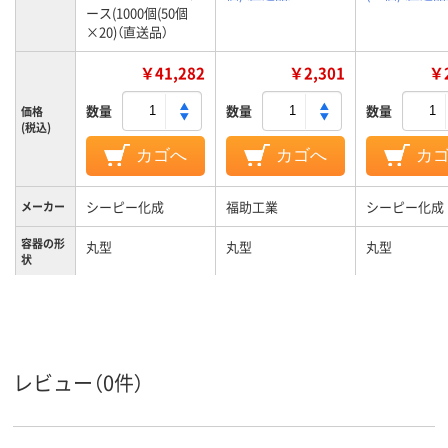
ース(1000個(50個
×20)（直送品）
￥41,282
￥2,301
￥2
数量
数量
数量
価格
(税込)
カゴへ
カゴへ
カ
シーピー化成
福助工業
シーピー化成
メーカー
容器の形
丸型
丸型
丸型
状
ＡＰＥＴ
ＯＰＳ
材質
11g
15g
11g
質量
レビュー（0件）