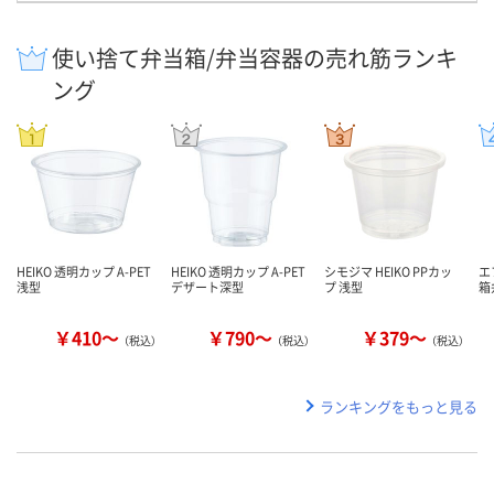
使い捨て弁当箱/弁当容器の売れ筋ランキ
ング
HEIKO 透明カップ A-PET
HEIKO 透明カップ A-PET
シモジマ HEIKO PPカッ
エ
浅型
デザート深型
プ 浅型
箱弁
￥410～
￥790～
￥379～
（税込）
（税込）
（税込）
ランキングをもっと見る