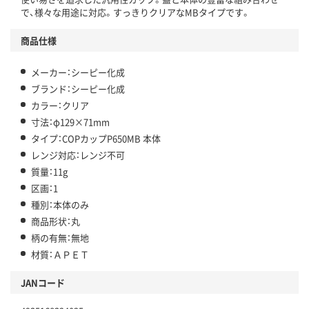
で、様々な用途に対応。すっきりクリアなMBタイプです。
商品仕様
メーカー：シーピー化成
ブランド：シーピー化成
カラー：クリア
寸法：φ129×71mm
タイプ：COPカップP650MB 本体
レンジ対応：レンジ不可
質量：11g
区画：1
種別：本体のみ
商品形状：丸
柄の有無：無地
材質：ＡＰＥＴ
JANコード