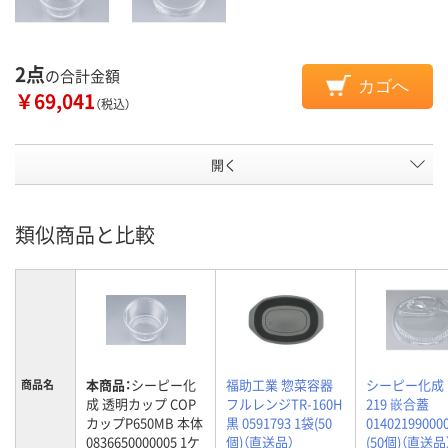
2点
の合計金額
カゴへ
￥69,041
（税込）
開く
類似商品と比較
本商品：
シーピー化
福助工業 惣菜容器
シーピー化成 B
商品名
成 透明カップ COP
フルレンジTR-160H
219 嵌合蓋
カップP650MB 本体
黒 0591793 1袋(50
01402199000
0836650000005 1ケ
個)（直送品）
(50個)（直送品