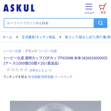
カゴ
メニュー
ホーム
生活雑貨/キッチン用品
紙コップ/紙おしぼり/割り箸/
シーピー化成
ブランド：
シーピー化成
シーピー化成 透明カップ COPカップP650MB 本体 0836650000005
1ケース(1000個(50個×20)（直送品）
（
0
件のレビュー
）
ランキングを見る：
弁当容器/惣菜容器/フードパック