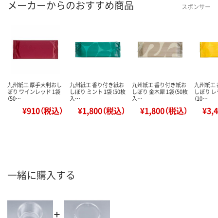
メーカーからのおすすめ商品
スポンサー
九州紙工 厚手大判おし
九州紙工 香り付き紙お
九州紙工 香り付き紙お
九州紙工
ぼり ワインレッド 1袋
しぼり ミント 1袋（50枚
しぼり 金木犀 1袋（50枚
しぼり レ
（50…
入…
入…
（10…
¥910（税込）
¥1,800（税込）
¥1,800（税込）
¥3,
一緒に購入する