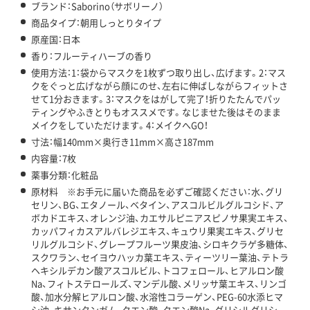
ブランド：Saborino（サボリーノ）
商品タイプ：朝用しっとりタイプ
原産国：日本
香り：フルーティハーブの香り
使用方法：1：袋からマスクを1枚ずつ取り出し、広げます。2：マス
クをぐっと広げながら顔にのせ、左右に伸ばしながらフィットさ
せて1分おきます。3：マスクをはがして完了！折りたたんでパッ
ティングやふきとりもオススメです。なじませた後はそのまま
メイクをしていただけます。4：メイクへGO！
寸法：幅140mm×奥行き11mm×高さ187mm
内容量：7枚
薬事分類：化粧品
原材料 ※お手元に届いた商品を必ずご確認ください：水、グリ
セリン、BG、エタノール、ベタイン、アスコルビルグルコシド、ア
ボカドエキス、オレンジ油、カエサルピニアスピノサ果実エキス、
カッパフィカスアルバレジエキス、キュウリ果実エキス、グリセ
リルグルコシド、グレープフルーツ果皮油、シロキクラゲ多糖体、
スクワラン、セイヨウハッカ葉エキス、ティーツリー葉油、テトラ
ヘキシルデカン酸アスコルビル、トコフェロール、ヒアルロン酸
Na、フィトステロールズ、マンデル酸、メリッサ葉エキス、リンゴ
酸、加水分解ヒアルロン酸、水溶性コラーゲン、PEG-60水添ヒマ
シ油、キサンタンガム、クエン酸、クエン酸Na、グリシルグリシ