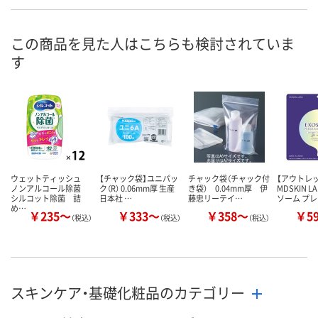
RJ16706
XW00265
RJ16708
号
4点
3点
あり
在庫
この商品を見た人はこちらも検討されていま
す
8月8日（土）
8月8日（土）
8月8日（土）
お届け日
数量
数量
数量
カゴへ
カゴへ
カ
ウェットティッシュ
【チャック袋】ユニパッ
チャック袋（チャック付
【アウトレ
ノンアルコール除菌
ク（R） 0.06mm厚 生産
き袋） 0.04mm厚 伊
MDSKIN L
シルコット除菌 詰
日本社 …
藤忠リーテイ…
ソーム プ
め…
￥235～
￥333～
￥358～
￥5
（税込）
（税込）
（税込）
スキンケア・基礎化粧品のカテゴリー