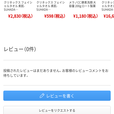
クリネックス フェイシ
クリネックス フェイシ
メラノCC 酵素洗顔 大
クリネッ
ャルタオル 素肌-
ャルタオル 素肌-
容量 200g ロート製薬
ャルタオル
SUHADA…
SUHADA…
SUHADA
¥2,830（税込）
¥598（税込）
¥1,180（税込）
¥16,
レビュー（0件）
投稿されたレビューはまだありません。お客様のレビューコメントをお
待ちしています。
レビューを書く
レビューをリクエストする