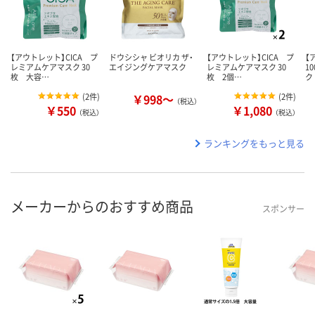
【アウトレット】CICA プ
ドウシシャ ビオリカ ザ・
【アウトレット】CICA プ
【
レミアムケアマスク 30
エイジングケアマスク
レミアムケアマスク 30
1
枚 大容…
枚 2個…
ク
(
2件
)
￥998～
(
2件
)
（税込）
￥550
￥1,080
（税込）
（税込）
ランキングをもっと見る
メーカーからのおすすめ商品
スポンサー