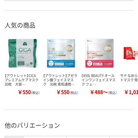
人気の商品
【アウトレット】CICA
【アウトレット】アゼラ
DEVIL BEAUTY オール
サナ なめら
プレミアムケアマスク
イン酸フェイスマス
インワンフェイスマス
トマスク 
30枚 大容…
ク 30枚 青和通商…
ク フェ…
￥550
￥550
￥488～
￥1,0
（税込）
（税込）
（税込）
他のバリエーション