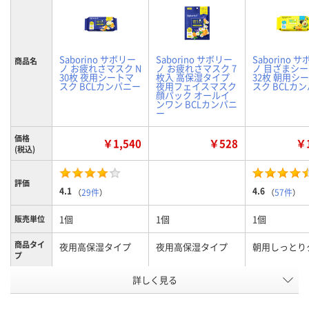
Saborino サボリー
Saborino サボリー
Saborino 
商品名
ノ お疲れさマスク N
ノ お疲れさマスク 7
ノ 目ざまシー
30枚 夜用シートマ
枚入 高保湿タイプ
32枚 朝用シ
スク BCLカンパニー
夜用フェイスマスク
スク BCLカ
顔パック オールイ
ンワン BCLカンパニ
ー
価格
￥1,540
￥528
￥1
(税込)
評価
4.1
4.6
（
29件
）
（
57件
）
1個
1個
1個
販売単位
商品タイ
夜用高保湿タイプ
夜用高保湿タイプ
朝用しっとり
プ
詳しく見る
30枚
7枚
32枚
内容量
お申込番