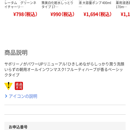
レータム グリーンネ
策美白化粧水しっとり
液 大容量ポンプ 400ml
薬用浸透
イチャーリ…
タイプ 17…
…
170m…
¥798（税込）
¥990（税込）
¥1,694（税込）
¥1,
商品説明
サボリーノがパワーUPリニューアル！ひきしめながらしっかり潤う洗顔
いらずの朝用オールインワンマスク！フルーティハーブが香るベーシッ
クタイプ
アイコンの説明
お申込番号