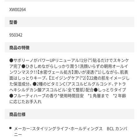
XW00264
型番
950342
商品の特徴
●サボリーノがパワーUPリニューアル！1分（*）貼るだけでスキンケ
ア完了●ひきしめながらしっかり潤う！洗顔いらずの朝用オールイ
ンワンマスク！！【水密ヴェール処方】潤いが浸透（*1）しながら、肌表
面はしっとりキープ。【エイジングケア（*2）】22歳の肌をイメージし
た保湿成分。●2種のビタミンC（アスコルビルグルコシド、テトラ
ヘキシルデカン酸アスコルビル：全て整肌）配合●しっとりタイプ
●フルーティハーブの香り*使用時間目安 *1 角層まで *2 年齢
に応じたお手入れ
商品仕様
メーカー：スタイリングライフ・ホールディングス BCL カンパ
ニー