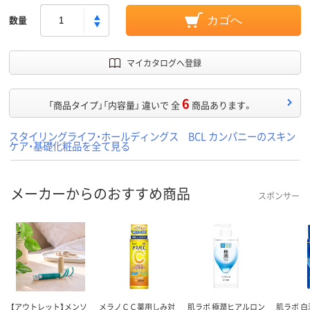
数量
カゴへ
マイカタログへ登録
6
「商品タイプ」「内容量」 違いで 全
商品あります。
スタイリングライフ・ホールディングス BCL カンパニーのスキン
ケア・基礎化粧品を全て見る
メーカーからのおすすめ商品
スポンサー
【アウトレット】メンソ
メラノＣＣ薬用しみ対
肌ラボ 極潤ヒアルロン
肌ラボ 