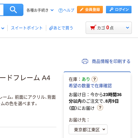
ヘルプ
各種お手続き
0
スイートポイント
あとで買う
カゴ
点
商品情報を印刷する
ードフレーム A4
在庫：
あり
希望の数量で在庫確認
お届け日：今から
23時間36
レーム。前面にアクリル、背面
分以内
のご注文で、
8月9日
ームの色を選べます。
（日）
にお届け
お届け先：