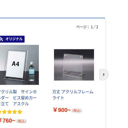
ページ：
1
／
2
オリジナル
次のスライド
アクリル製 サインホ
万丈 アクリルフレーム
エツミ マ
ルダー ビス留めカー
ライト
トフレーム
ド立て アスクル
￥900~
￥1,980
（税込）
￥760~
（税込）