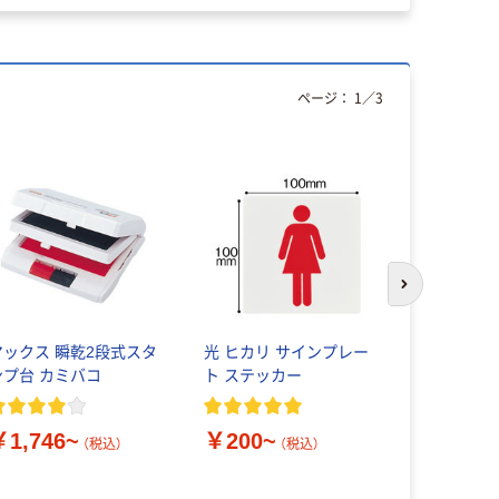
ページ：
1
／
3
本気プ
次のスライド
マックス 瞬乾2段式スタ
光 ヒカリ サインプレー
キングファ
ンプ台 カミバコ
ト ステッカー
ードッチ 
A4タテ キ
きパイプフ
￥1,746~
￥200~
（税込）
（税込）
￥735~