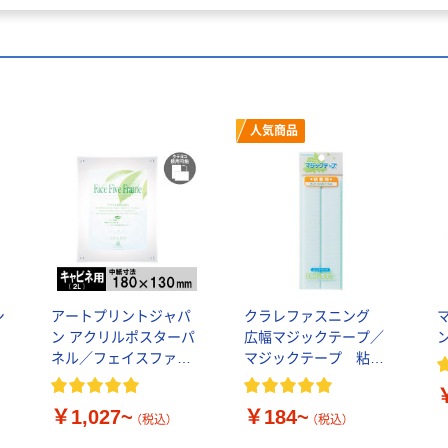
人気商品
シ
アートプリントジャパ
クラレファスニング
ッ
ン アクリルポスターパ
広幅マジックテープ／
ネル／フェイスファイ
マジックテープ 粘着
ブフレーム クリア
用
￥1,027~
￥184~
（税込）
（税込）