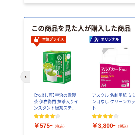
この商品を見た人が購入した商品
本気プライス
オリジナル
前のスライドへ
【水出し可】宇治の露製
アスクル 名刺用紙 ミ
茶 伊右衛門 抹茶入りイ
ン目なし クリーンカ
ンスタント緑茶スティ
ト
ック
￥575~
￥3,800~
（税込）
（税込）