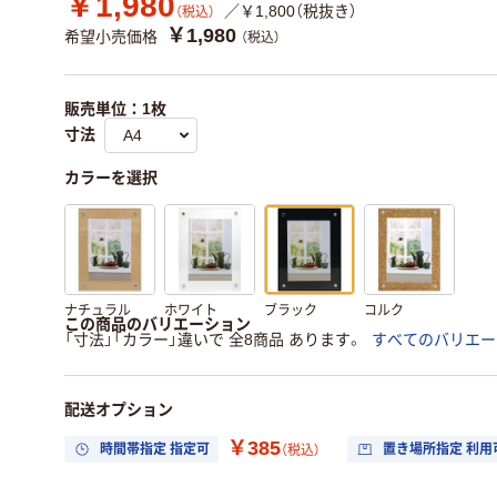
￥1,980
／￥1,800（税抜き）
（税込）
￥1,980
希望小売価格
（税込）
販売単位：1枚
寸法
カラーを選択
ナチュラル
ホワイト
ブラック
コルク
この商品のバリエーション
「寸法」「カラー」違いで 全8商品 あります。
すべてのバリエー
配送オプション
￥385
時間帯指定 指定可
置き場所指定 利用
（税込）