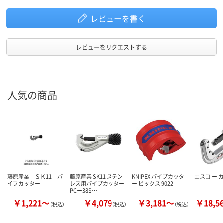
レビューを書く
レビューをリクエストする
人気の商品
藤原産業 ＳＫ11 パ
藤原産業 SK11 ステン
KNIPEX パイプカッタ
エスコ ー 
イプカッター
レス用パイプカッター
ー ビックス 9022
PCー38S…
￥1,221～
￥4,079
￥3,181～
￥18,5
（税込）
（税込）
（税込）