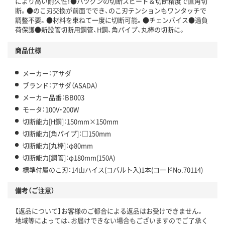
により高い耐久性！●バツグンの切断スピード＆切断精度で直角切
断。●のこ刃交換が前面ででき、のこ刃テンションもワンタッチで
調整不要。●材料を束ねて一度に切断可能。●チェンバイス●過負
荷保護●新設管切断用鋼管、H鋼、角パイプ、丸棒の切断に。
商品仕様
メーカー：アサダ
ブランド：アサダ（ASADA）
メーカー品番：BB003
モータ：100V・200W
切断能力[H鋼]：150mm×150mm
切断能力[角パイプ]：□150mm
切断能力[丸棒]：φ80mm
切断能力[鋼管]：φ180mm(150A)
標準付属のこ刃：14山ハイス(コバルト入)1本(コードNo.70114)
備考（ご注意）
【返品について】お客様のご都合による返品はお受けできません。
地域等によっては、お届けできない場合もございますのでご了承く