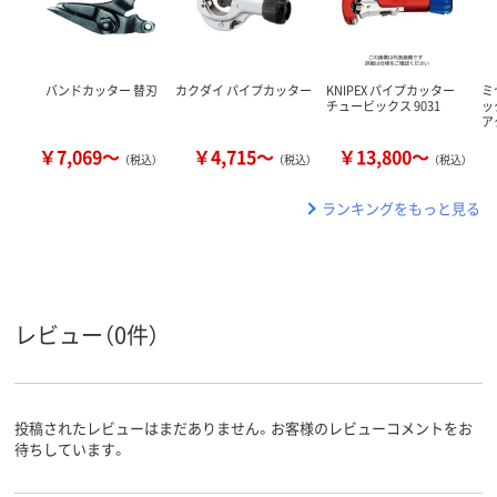
バンドカッター 替刃
カクダイ パイプカッター
KNIPEX パイプカッター
ミ
チュービックス 9031
ッ
ア
￥7,069～
￥4,715～
￥13,800～
（税込）
（税込）
（税込）
ランキングをもっと見る
レビュー（0件）
投稿されたレビューはまだありません。お客様のレビューコメントをお
待ちしています。