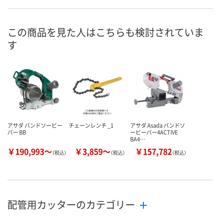
この商品を見た人はこちらも検討されていま
す
アサダ バンドソービー
チェーンレンチ _1
アサダ Asada バンドソ
バー BB
ービーバー4ACTIVE
BA4…
￥190,993～
￥3,859～
￥157,782
（税込）
（税込）
（税込）
配管用カッターのカテゴリー