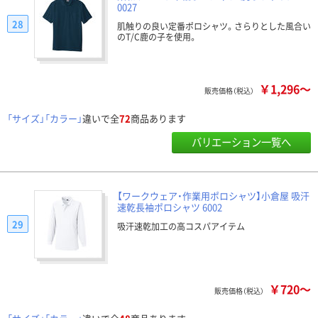
0027
28
肌触りの良い定番ポロシャツ。さらりとした風合い
のT/C鹿の子を使用。
￥1,296～
販売価格（税込）
「サイズ」「カラー」
違いで全
72
商品あります
バリエーション一覧へ
【ワークウェア・作業用ポロシャツ】小倉屋 吸汗
速乾長袖ポロシャツ 6002
29
吸汗速乾加工の高コスパアイテム
￥720～
販売価格（税込）