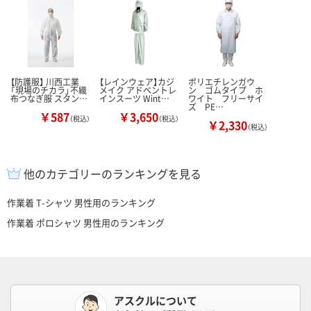
【防護服】 川西工業
【レインウェア】カジ
ポリエチレンガウ
「現場のチカラ」不織
メイク アドベントレ
ン ゴムタイプ ホ
布つなぎ服 スタン…
インスーツ Wint…
ワイト フリーサイ
ズ PE…
￥587
￥3,650
（税込）
（税込）
￥2,330
（税込）
他のカテゴリーのランキングを見る
作業着 T-シャツ 男性用のランキング
作業着 ポロシャツ 男性用のランキング
アスクルについて