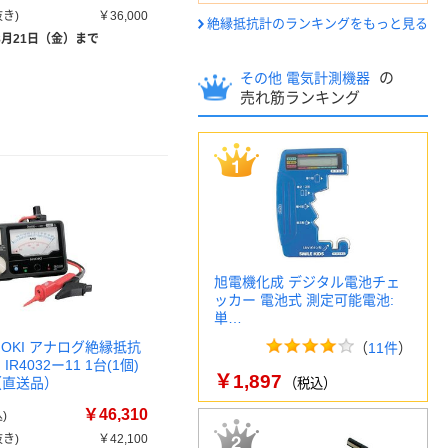
き)
￥36,000
絶縁抵抗計のランキングをもっと見る
8月21日（金）まで
の
その他 電気計測機器
売れ筋ランキング
旭電機化成 デジタル電池チェ
ッカー 電池式 測定可能電池:
単…
IOKI アナログ絶縁抵抗
（
11件
）
IR4032ー11 1台(1個)
￥1,897
4（直送品）
（税込）
￥46,310
)
き)
￥42,100