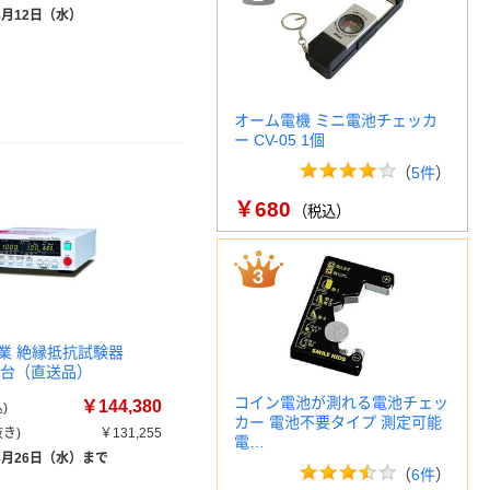
8月12日（水）
オーム電機 ミニ電池チェッカ
ー CV-05 1個
（
5件
）
￥680
（税込）
業 絶縁抵抗試験器
0 1台（直送品）
コイン電池が測れる電池チェッ
￥144,380
)
カー 電池不要タイプ 測定可能
き)
￥131,255
電…
8月26日（水）まで
（
6件
）