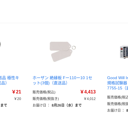
拠品 極性キ
ホーザン 絶縁板 Fー110ー10 1セ
Good Will 
直送品）
ット(3個)（直送品）
規格試験器 GP
7755-15
￥21
￥4,413
販売価格(税込)
販売価格(税込
￥20
販売価格(税抜き)
￥4,012
販売価格(税抜
）まで
お届け日
：
8月26日（水）まで
お届け日
：