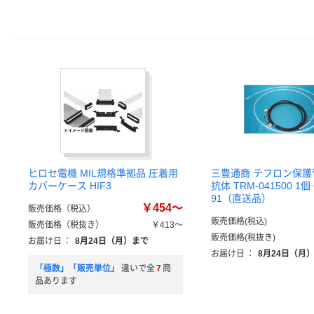
ヒロセ電機 MIL規格準拠品 圧着用
三豊通商 テフロン保
カバーケース HIF3
抗体 TRM-041500 1個 6
91（直送品）
￥454～
販売価格（税込）
販売価格(税込)
販売価格（税抜き）
￥413～
販売価格(税抜き)
お届け日
：
8月24日（月）まで
お届け日
：
8月24日（月
「極数」「販売単位」
違いで全
7
商
品あります