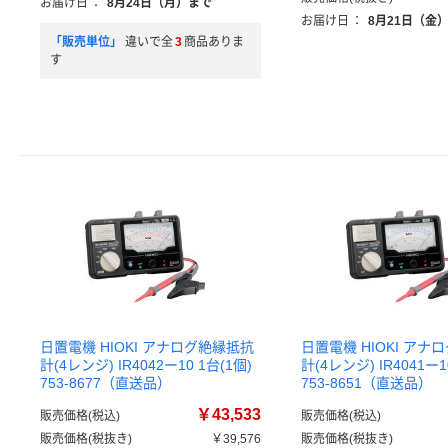
お届け日
：
8月24日（月）まで
お届け日
：
8月21日（金
「販売単位」
違いで全
3
商品ありま
す
日置電機 HIOKI アナログ絶縁抵抗
日置電機 HIOKI アナ
計(4レンジ) IR4042ー10 1台(1個)
計(4レンジ) IR4041ー1
753-8677（直送品）
753-8651（直送品）
￥43,533
販売価格(税込)
販売価格(税込)
販売価格(税抜き)
￥39,576
販売価格(税抜き)