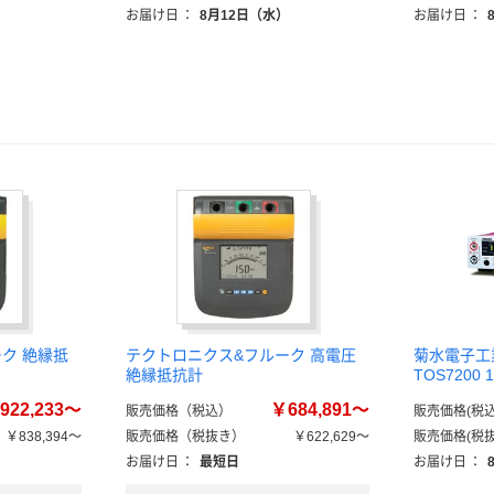
）
お届け日
：
8月12日（水）
お届け日
：
ク 絶縁抵
テクトロニクス&フルーク 高電圧
菊水電子工
絶縁抵抗計
TOS720
922,233～
￥684,891～
販売価格（税込）
販売価格(税込
￥838,394～
販売価格（税抜き）
￥622,629～
販売価格(税抜
お届け日
：
最短日
お届け日
：