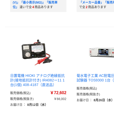
(V)」「最小表示(MΩ)」「販売単
「メーカー品番」「販売
位」
違いで全
4
商品あります
で全
2
商品あります
日置電機 HIOKI アナログ絶縁抵抗
菊水電子工業 AC耐電
計(接地抵抗計付き) IR4082ー11 1
試験器 TOS9300 1
台(1個) 408-4187（直送品）
販売価格(税込)
￥72,602
販売価格(税込)
販売価格(税抜き)
販売価格(税抜き)
￥66,002
お届け日
：
8月26日（水
お届け日
：
8月12日（水）