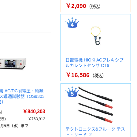
￥2,090
（税込）
日置電機 HIOKI ACフレキシブ
ルカレントセンサ CT6…
￥16,586
（税込）
 AC/DC耐電圧・絶縁
導通試験器 TOS9303
品）
￥840,303
)
き)
￥763,912
9月9日（水）まで
テクトロニクス&フルーク テス
ト・リード_2