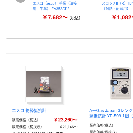
エスコ（esco） 手袋（溶接
スコッチ[[（R）]
用・牛革） EA353AT-2
（耐熱・耐寒用）
￥7,682～
￥1,08
（税込）
エスコ 絶縁抵抗計
AーGas Japan 3レ
縁抵抗計 YF-509 1
￥23,260～
販売価格（税込）
販売価格(税込)
販売価格（税抜き）
￥21,146～
販売価格(税抜き)