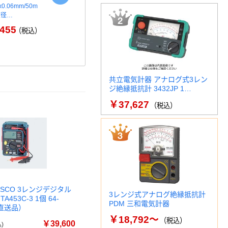
0.06mm/50m
低圧シート _2
新輝合成 ポ
直径…
￥6,999～
￥2
（税込）
455
（税込）
共立電気計器 アナログ式3レン
ジ絶縁抵抗計 3432JP 1…
￥37,627
（税込）
SCO 3レンジデジタル
3レンジ式アナログ絶縁抵抗計
453C-3 1個 64-
PDM 三和電気計器
（直送品）
￥18,792～
（税込）
￥39,600
)