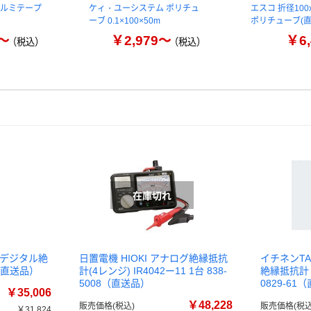
]アルミテープ
ケィ・ユーシステム ポリチュ
エスコ 折径100x
ーブ 0.1×100×50m
ポリチューブ(
2～
￥2,979～
￥6,
（税込）
（税込）
ンジデジタル絶
日置電機 HIOKI アナログ絶縁抵抗
イチネンTA
個（直送品）
計(4レンジ) IR4042ー11 1台 838-
絶縁抵抗計 TA
5008（直送品）
0829-61
￥35,006
￥48,228
販売価格(税込)
販売価格(税込
￥31,824