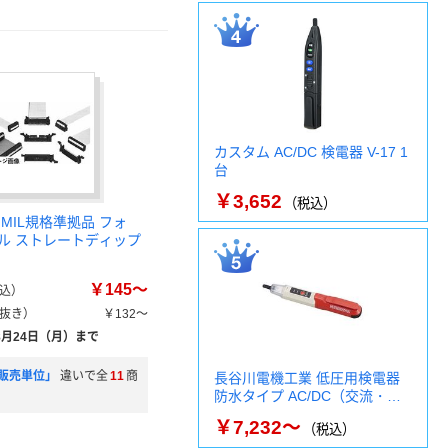
カスタム AC/DC 検電器 V-17 1
台
￥3,652
（税込）
MIL規格準拠品 フォ
ル ストレートディップ
￥145～
込）
抜き）
￥132～
8月24日（月）まで
販売単位」
違いで全
11
商
長谷川電機工業 低圧用検電器
防水タイプ AC/DC（交流・…
￥7,232～
（税込）