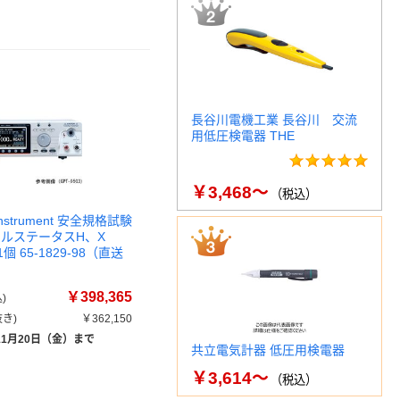
長谷川電機工業 長谷川 交流
用低圧検電器 THE
￥3,468～
（税込）
l Instrument 安全規格試験
ネルステータスH、X
 1個 65-1829-98（直送
￥398,365
)
き)
￥362,150
11月20日（金）まで
共立電気計器 低圧用検電器
￥3,614～
（税込）