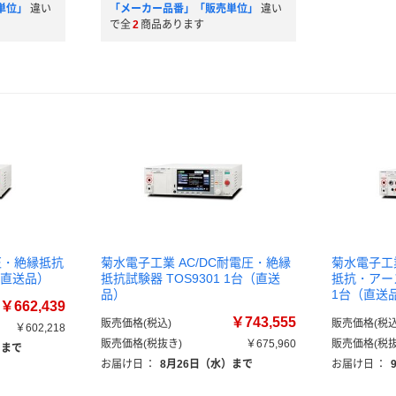
単位」
違い
「メーカー品番」「販売単位」
違い
で全
2
商品あります
圧・絶縁抵抗
菊水電子工業 AC/DC耐電圧・絶縁
菊水電子工業
台（直送品）
抵抗試験器 TOS9301 1台（直送
抵抗・アース
品）
1台（直送
￥662,439
￥743,555
販売価格(税込)
販売価格(税込
￥602,218
販売価格(税抜き)
￥675,960
販売価格(税抜
）まで
お届け日
：
8月26日（水）まで
お届け日
：