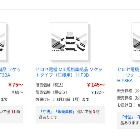
拠品 ソケッ
ヒロセ電機 MIL規格準拠品 ソケッ
ヒロセ電機 
3BA
トタイプ（圧接用） HIF3B
ー・ウォー
HIF3BA
￥75～
￥145～
販売価格（税込）
販売価格（税
￥69～
販売価格（税抜き）
￥132～
販売価格（税
）まで
お届け日
：
8月24日（月）まで
お届け日
：
いで全
11
商
「寸法」「販売単位」
違いで全
3
商
品あります
「寸法」「
品あります