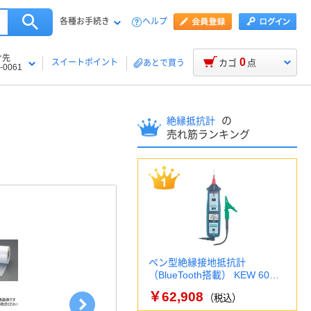
各種お手続き
ヘルプ
け先
0
スイートポイント
カゴ
点
あとで買う
-0061
の
絶縁抵抗計
売れ筋ランキング
ペン型絶縁接地抵抗計
（BlueTooth搭載） KEW 60…
￥62,908
（税込）