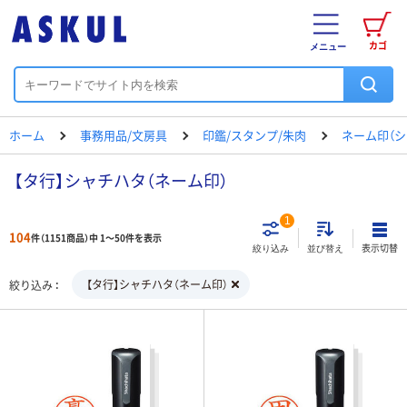
カゴ
メニュー
ホーム
事務用品/文房具
印鑑/スタンプ/朱肉
ネーム印（シ
【タ行】シャチハタ（ネーム印）
1
104
件（1151商品）中 1～50件を表示
表示切替
絞り込み
並び替え
【タ行】シャチハタ（ネーム印）
絞り込み