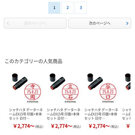
1
2
3
前のページへ
次のページへ
このカテゴリーの人気商品
シャチハタ データーネ
シャチハタ データーネ
シャチハタ データーネ
シャチハ
ームEX15号 印面+本体
ームEX15号 印面+本体
ームEX15号 印面+本体
ームEX1
セット 日付…
セット 日付…
セット 日付…
セット 
￥2,774～
￥2,774～
￥2,774～
￥2
（税込）
（税込）
（税込）