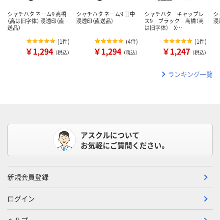
シャチハタ ネーム9 高橋
シャチハタ ネーム9 田中
シャチハタ キャップレ
シ
（高は旧字体） 浸透印（直
浸透印（直送品）
ス9 ブラック 高橋（高
浸
送品）
は旧字体） X…
(
1件
)
(
4件
)
(
1件
)
￥1,294
￥1,294
￥1,247
（税込）
（税込）
（税込）
ランキング一覧
アスクルについて
お気軽にご質問ください。
新規会員登録
ログイン