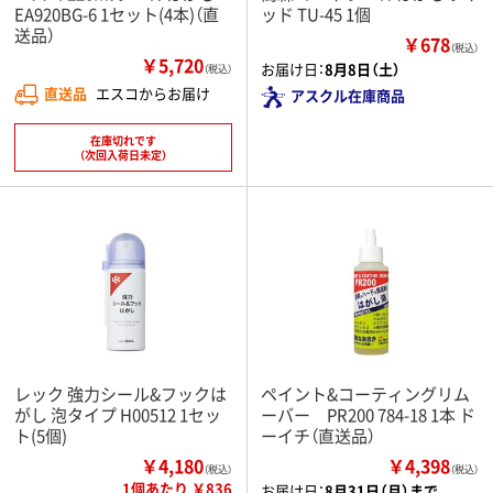
EA920BG-6 1セット(4本)（直
ッド TU-45 1個
送品）
￥678
（税込）
￥5,720
お届け日：
8月8日（土）
（税込）
直送品
エスコからお届け
アスクル在庫商品
在庫切れです
（次回入荷日未定）
レック 強力シール&フックは
ペイント&コーティングリム
がし 泡タイプ H00512 1セッ
ーバー PR200 784-18 1本 ド
ト(5個)
ーイチ（直送品）
￥4,180
￥4,398
（税込）
（税込）
1個あたり ￥836
お届け日：
8月31日（月）まで