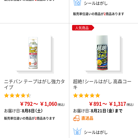
シールはがし
販売単位違いの商品が
2
商品あります
人気商品
ニチバン テープはがし強力タ
超絶！シールはがし 高森コー
イプ
キ
￥792
￥1,060
￥891
￥1,317
お届け日：
8月8日（土）
お届け日：
8月21日（金）まで
直送品
販売単位違いの商品が
2
商品あります
シールはがし