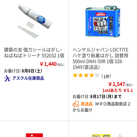
建築の友 強力シールはがし・
ヘンケルジャパン LOCTITE
ねばねばトリーナ 552032 1個
ハケ塗り粘着はがし 詰替用
500ml DNH-50R 1個 328-
￥1,440
（税込）
1949（直送品）
お届け日：
8月8日（土）
（
）
1件
アスクル在庫商品
￥2,547
（税込）
1mlあたり ￥5.1
お届け日：
8月17日（月）まで
直送品
ＭＲＯ商品取扱店２
からお届け