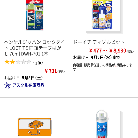
ヘンケルジャパン ロックタイ
ドーイチ ディゾルビット
ト LOCTITE 両面テープはが
￥477
￥8,930
し 70ml DWH-701 1本
お届け日：
9月2日（水）まで
（
）
1件
内容量・販売単位違いの商品が
2
商品ありま
￥731
す
（税込）
お届け日：
8月8日（土）
アスクル在庫商品