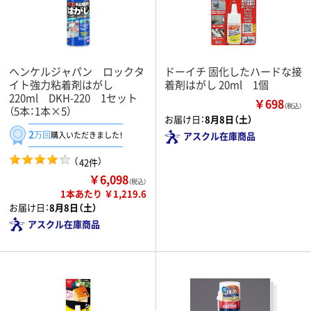
ヘンケルジャパン ロックタ
ドーイチ 固化したハードな接
イト強力粘着剤はがし
着剤はがし 20ml 1個
220ml DKH-220 1セット
￥698
（税込）
（5本：1本×5）
お届け日：
8月8日（土）
2
万回
購入いただきました！
アスクル在庫商品
（
）
42件
￥6,098
（税込）
1本あたり ￥1,219.6
お届け日：
8月8日（土）
アスクル在庫商品