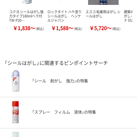
コクヨ シールはがし強
ロックタイト ハケ塗り
エスコ 粘着剤はがし シ
建築の友
力タイプ180mlヘラ付
シールはがし ヘンケ
ールはがし
がし・ね
TW-P20…
ルジャパン
ナ 5520
￥1,838～
￥1,588～
￥5,720～
￥
（税込）
（税込）
（税込）
「シールはがし」に関連するピンポイントサーチ
「シール 剥がし 強力」の特集
「スプレー フィルム 液体」の特集