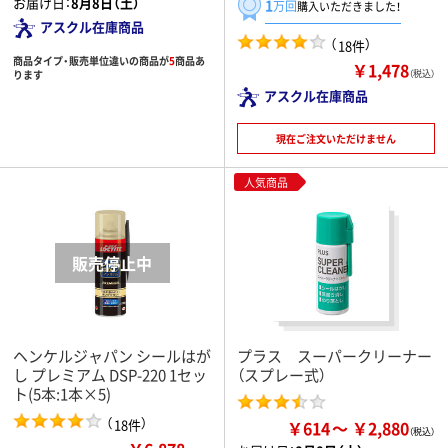
お届け日：
8月8日（土）
1
万回
購入いただきました！
アスクル在庫商品
（
）
18件
商品タイプ・販売単位違いの商品が
5
商品あ
￥1,478
ります
（税込）
アスクル在庫商品
現在ご注文いただけません
人気商品
ヘンケルジャパン シールはが
プラス スーパークリーナー
し プレミアム DSP-220 1セッ
（スプレー式）
ト(5本:1本×5)
（
）
18件
￥614
￥2,880