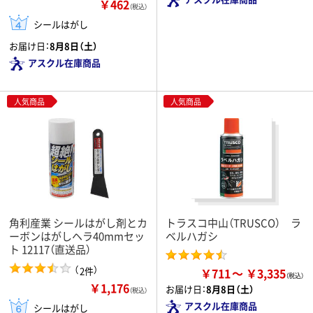
￥462
（税込）
シールはがし
お届け日：
8月8日（土）
アスクル在庫商品
人気商品
人気商品
角利産業 シールはがし剤とカ
トラスコ中山（TRUSCO） ラ
ーボンはがしヘラ40mmセッ
ベルハガシ
ト 12117（直送品）
（
）
2件
￥711
￥3,335
￥1,176
お届け日：
8月8日（土）
（税込）
アスクル在庫商品
シールはがし