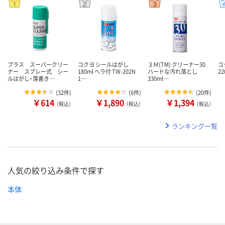
プラス スーパークリー
コクヨ シールはがし
３Ｍ(TM) クリーナー30
コ
ナー スプレー式 シー
180ml ヘラ付 TW-202N
ハードな汚れ落とし
22
ルはがし・落書き…
1…
330ml…
(
32件
)
(
6件
)
(
20件
)
￥614
￥1,890
￥1,394
（税込）
（税込）
（税込）
ランキング一覧
人気の絞り込み条件で探す
本体