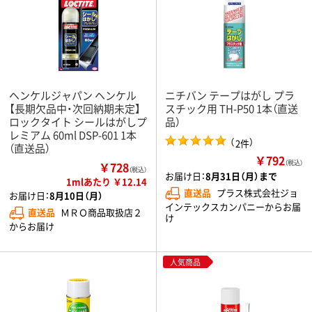
ヘンケルジャパン ヘンケル
ニチバン テープはがし プラ
【長期欠品中・次回納期未定】
スチック用 TH-P50 1本（直送
ロックタイト シールはがしプ
品）
レミアム 60ml DSP-601 1本
（
）
2件
（直送品）
￥792
（税込）
￥728
（税込）
お届け日：
8月31日（月）まで
1mlあたり ￥12.14
直送品
プラス株式会社ジョ
お届け日：
8月10日（月）
インテックスカンパニーからお届
直送品
ＭＲＯ商品取扱店２
け
からお届け
人気商品