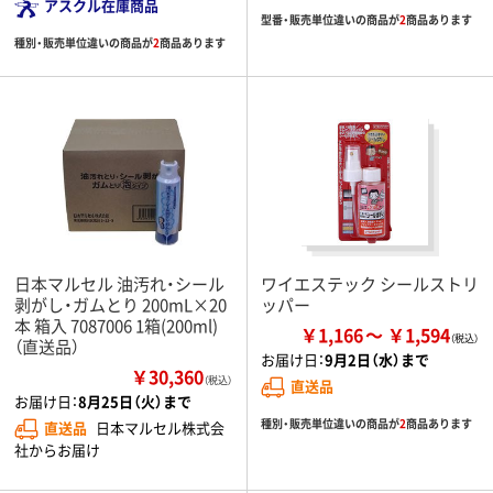
アスクル在庫商品
型番・販売単位違いの商品が
2
商品あります
種別・販売単位違いの商品が
2
商品あります
日本マルセル 油汚れ・シール
ワイエステック シールストリ
剥がし・ガムとり 200mL×20
ッパー
本 箱入 7087006 1箱(200ml)
￥1,166
￥1,594
（直送品）
お届け日：
9月2日（水）まで
￥30,360
（税込）
直送品
お届け日：
8月25日（火）まで
種別・販売単位違いの商品が
2
商品あります
直送品
日本マルセル株式会
社からお届け