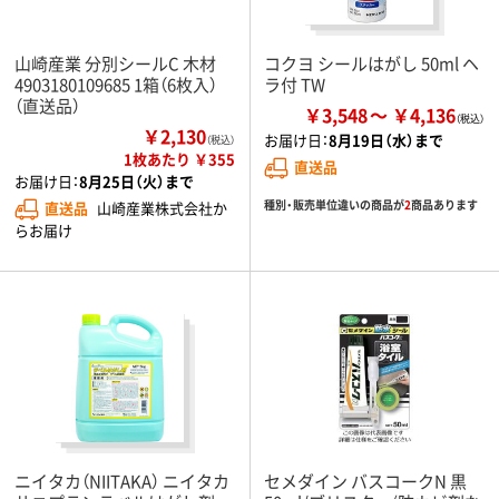
山崎産業 分別シールC 木材
コクヨ シールはがし 50ml ヘ
4903180109685 1箱（6枚入）
ラ付 TW
（直送品）
￥3,548
￥4,136
￥2,130
お届け日：
8月19日（水）まで
（税込）
1枚あたり ￥355
直送品
お届け日：
8月25日（火）まで
種別・販売単位違いの商品が
2
商品あります
直送品
山崎産業株式会社か
らお届け
ニイタカ（NIITAKA） ニイタカ
セメダイン バスコークN 黒