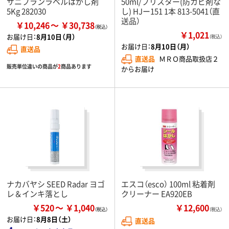
サニプランラベルはがし剤
50ml/ブリスター(防カビ剤な
5Kg 282030
し) HJー151 1本 813-5041（直
送品）
￥10,246
￥30,738
￥1,021
お届け日：
8月10日（月）
（税込）
お届け日：
8月10日（月）
直送品
直送品
ＭＲＯ商品取扱店２
販売単位違いの商品が
2
商品あります
からお届け
ナカバヤシ SEED Radar ヨゴ
エスコ（esco） 100ml 粘着剤
レ＆インキ落とし
クリーナー EA920EB
￥520
￥1,040
￥12,600
（税込）
お届け日：
8月8日（土）
直送品