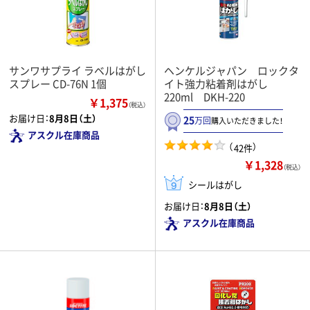
サンワサプライ ラベルはがし
ヘンケルジャパン ロックタ
スプレー CD-76N 1個
イト強力粘着剤はがし
220ml DKH-220
￥1,375
（税込）
お届け日：
8月8日（土）
25
万回
購入いただきました！
アスクル在庫商品
（
）
42件
￥1,328
（税込）
シールはがし
お届け日：
8月8日（土）
アスクル在庫商品