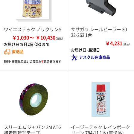
ワイエステック ノリクリンS
ササガワ シールピーラー 30
32-263 1台
￥1,030
￥10,430
￥4,231
お届け日：
9月2日（水）まで
（税込）
お届け日：
最短日
直送品
アスクル在庫商品
種別・販売単位違いの商品が
4
商品あります
スリーエム ジャパン 3M ATG
イージーテック レインボーク
接着剤転写テープ
リーン 784-11 1本（直送品）