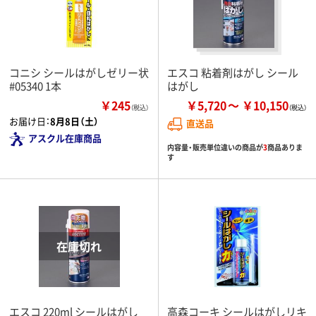
コニシ シールはがしゼリー状
エスコ 粘着剤はがし シール
#05340 1本
はがし
￥245
￥5,720
￥10,150
（税込）
お届け日：
8月8日（土）
直送品
アスクル在庫商品
内容量・販売単位違いの商品が
3
商品ありま
す
エスコ 220ml シールはがし
高森コーキ シールはがしリキ