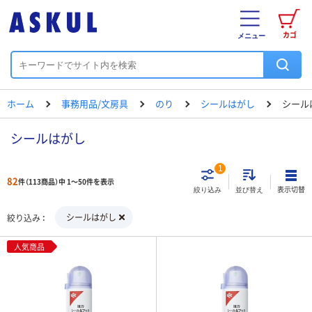
カゴ
メニュー
ホーム
事務用品/文房具
のり
シールはがし
シール
シールはがし
1
82
件（113商品）中 1～50件を表示
表示切替
絞り込み
並び替え
シールはがし
絞り込み
人気商品