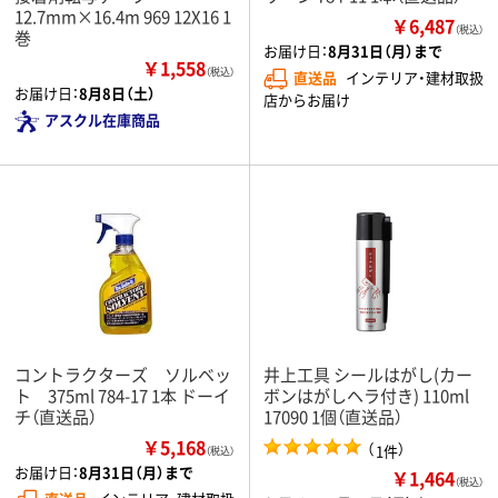
12.7mm×16.4m 969 12X16 1
￥6,487
（税込）
巻
お届け日：
8月31日（月）まで
￥1,558
（税込）
直送品
インテリア・建材取扱
お届け日：
8月8日（土）
店からお届け
アスクル在庫商品
コントラクターズ ソルベッ
井上工具 シールはがし(カー
ト 375ml 784-17 1本 ドーイ
ボンはがしヘラ付き) 110ml
チ（直送品）
17090 1個（直送品）
￥5,168
（
）
1件
（税込）
お届け日：
8月31日（月）まで
￥1,464
（税込）