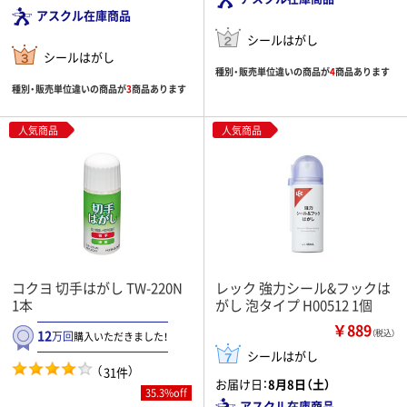
アスクル在庫商品
シールはがし
シールはがし
種別・販売単位違いの商品が
4
商品あります
種別・販売単位違いの商品が
3
商品あります
人気商品
人気商品
コクヨ 切手はがし TW-220N
レック 強力シール&フックは
1本
がし 泡タイプ H00512 1個
￥889
12
（税込）
万回
購入いただきました！
シールはがし
（
）
31件
お届け日：
8月8日（土）
35.3%off
アスクル在庫商品