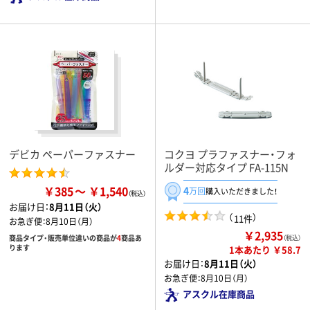
デビカ ペーパーファスナー
コクヨ プラファスナー・フォ
ルダー対応タイプ FA-115N
￥385
￥1,540
4
万回
購入いただきました！
お届け日：
8月11日（火）
（
）
11件
お急ぎ便：
8月10日（月）
￥2,935
商品タイプ・販売単位違いの商品が
4
商品あ
（税込）
ります
1本あたり ￥58.7
お届け日：
8月11日（火）
お急ぎ便：
8月10日（月）
アスクル在庫商品