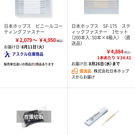
日本ホップス ビニールコー
日本ホップス SF-175 ステ
ティングファスナー
ィックファスナー 1セット
（200本入：50本×4箱入） （直
￥2,079
￥4,950
送品）
お届け日：
8月11日（火）
￥4,884
（税込）
アスクル在庫商品
1本あたり ￥24.42
お届け日：
8月26日（水）まで
販売単位違いの商品が
2
商品あります
直送品
株式会社日本ホップ
スからお届け