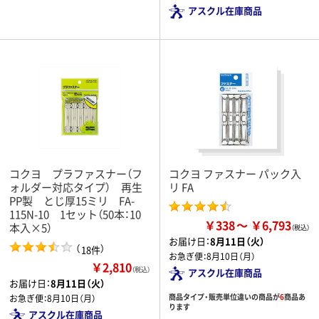
アスクル在庫商品
コクヨ プラファスナー（フ
コクヨ ファスナー パック入
ォルダー対応タイプ） 再生
リ FA
PP製 とじ厚15ミリ FA-
115N-10 1セット（50本：10
￥338
￥6,793
本入×5）
お届け日：
8月11日（火）
（
）
18件
お急ぎ便：
8月10日（月）
￥2,810
（税込）
アスクル在庫商品
お届け日：
8月11日（火）
商品タイプ・販売単位違いの商品が
6
商品あ
お急ぎ便：
8月10日（月）
ります
アスクル在庫商品