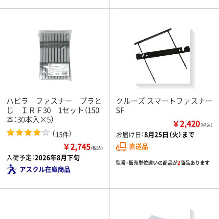
ハピラ ファスナー プラと
クルーズ スマートファスナー
じ ＩＲＦ30 1セット（150
SF
本：30本入×5）
￥2,420
（税込）
（
）
15件
お届け日：
8月25日（火）まで
￥2,745
直送品
（税込）
入荷予定：
2026年8月下旬
型番・販売単位違いの商品が
2
商品あります
アスクル在庫商品