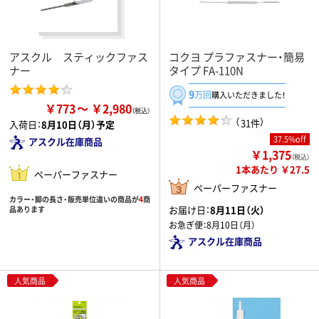
アスクル スティックファス
コクヨ プラファスナー・簡易
ナー
タイプ FA-110N
9
万回
購入いただきました！
￥773
￥2,980
（
）
31件
入荷日：
8月10日（月）予定
37.5%off
アスクル在庫商品
￥1,375
（税込）
1本あたり ￥27.5
ペーパーファスナー
ペーパーファスナー
カラー・脚の長さ・販売単位違いの商品が
4
商
お届け日：
8月11日（火）
品あります
お急ぎ便：
8月10日（月）
アスクル在庫商品
人気商品
人気商品