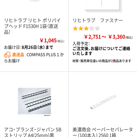
リヒトラブ リヒト ポリパイ
リヒトラブ ファスナー
プヘッド F1530H 1袋（直送
品）
￥2,751
￥3,360
￥1,045
（税込）
入荷予定：
お届け日：
8月26日（水）まで
ご注文後、お届けについてご連絡
いたします
直送品
COMPASS PLUS１か
らお届け
材質・販売単位違いの商品が
2
商品あります
アコ・ブランズ・ジャパン SB
美濃商会 ペーパーセパレータ
ストリップ A4(25mm)黒
ー (100本入) 2560 1箱