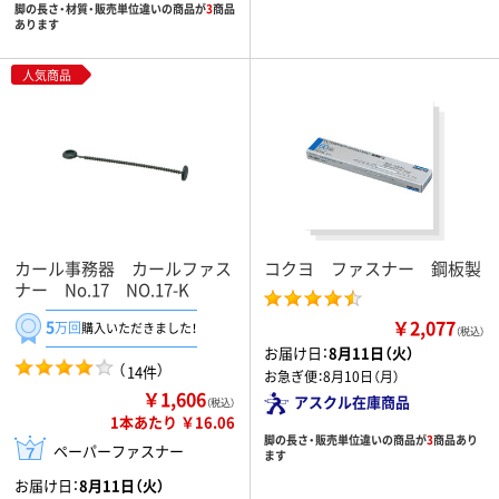
脚の長さ・材質・販売単位違いの商品が
3
商品
あります
人気商品
カール事務器 カールファス
コクヨ ファスナー 鋼板製
ナー No.17 NO.17-K
￥2,077
5
万回
購入いただきました！
（税込）
お届け日：
8月11日（火）
（
）
14件
お急ぎ便：
8月10日（月）
￥1,606
アスクル在庫商品
（税込）
1本あたり ￥16.06
脚の長さ・販売単位違いの商品が
3
商品あり
ペーパーファスナー
ます
お届け日：
8月11日（火）