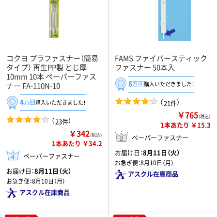
コクヨ プラファスナー（簡易
FAMS ファイバースティック
タイプ） 再生PP製 とじ厚
ファスナー 50本入
10mm 10本 ペーパーファス
8
万回
購入いただきました！
ナー FA-110N-10
4
（
）
万回
21件
購入いただきました！
￥765
（税込）
（
）
23件
1本あたり ￥15.3
￥342
（税込）
ペーパーファスナー
1本あたり ￥34.2
お届け日：
8月11日（火）
ペーパーファスナー
お急ぎ便：
8月10日（月）
お届け日：
8月11日（火）
アスクル在庫商品
お急ぎ便：
8月10日（月）
アスクル在庫商品