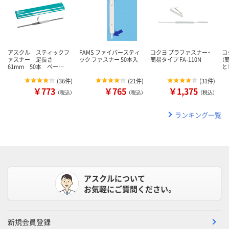
アスクル スティックフ
FAMS ファイバースティ
コクヨ プラファスナー・
コ
ァスナー 足長さ
ック ファスナー 50本入
簡易タイプ FA-110N
（
61mm 50本 ペー…
と
(
36件
)
(
21件
)
(
31件
)
￥773
￥765
￥1,375
（税込）
（税込）
（税込）
ランキング一覧
アスクルについて
お気軽にご質問ください。
新規会員登録