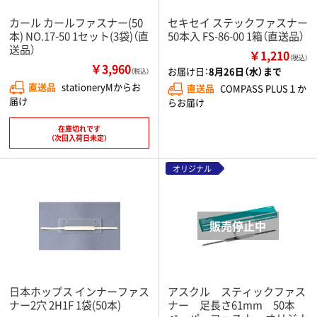
カール カールファスナー(50
セキセイ ステックファスナー
本) NO.17-50 1セット(3袋)（直
50本入 FS-86-00 1箱（直送品）
送品）
￥1,210
（税込）
￥3,960
お届け日：
8月26日（水）まで
（税込）
直送品
stationeryMからお
直送品
COMPASS PLUS１か
届け
らお届け
在庫切れです
（次回入荷日未定）
オリジナル
日本ホップス インナーファス
アスクル スティックファス
ナー2穴 2H1F 1袋(50本)
ナー 足長さ61mm 50本