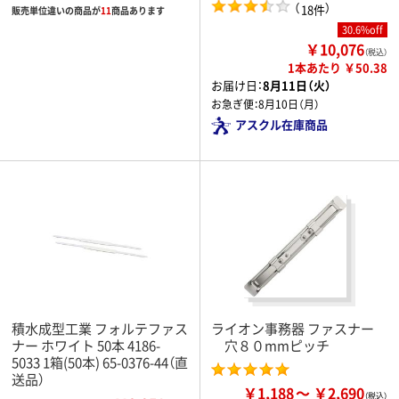
（
）
18件
販売単位違いの商品が
11
商品あります
30.6%off
￥10,076
（税込）
1本あたり ￥50.38
お届け日：
8月11日（火）
お急ぎ便：
8月10日（月）
アスクル在庫商品
積水成型工業 フォルテファス
ライオン事務器 ファスナー
ナー ホワイト 50本 4186-
穴８０mmピッチ
5033 1箱(50本) 65-0376-44（直
送品）
￥1,188
￥2,690