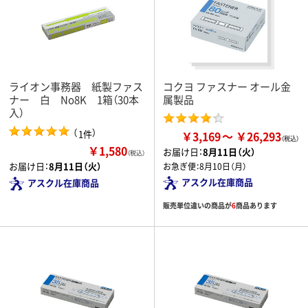
ライオン事務器 紙製ファス
コクヨ ファスナー オール金
ナー 白 No8K 1箱（30本
属製品
入）
（
）
1件
￥3,169
￥26,293
￥1,580
お届け日：
8月11日（火）
（税込）
お届け日：
8月11日（火）
お急ぎ便：
8月10日（月）
アスクル在庫商品
アスクル在庫商品
販売単位違いの商品が
6
商品あります