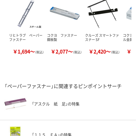
リヒトラブ ペーパー
コクヨ ファスナー
クルーズ スマートファ
コクヨ 
ファスナー
鋼板製
スナー SF
ル金属
￥1,694～
￥2,077～
￥2,420～
￥3
（税込）
（税込）
（税込）
「ペーパーファスナー」に関連するピンポイントサーチ
「アスクル 紙 足」の特集
「１１５ ＦＡ」の特集