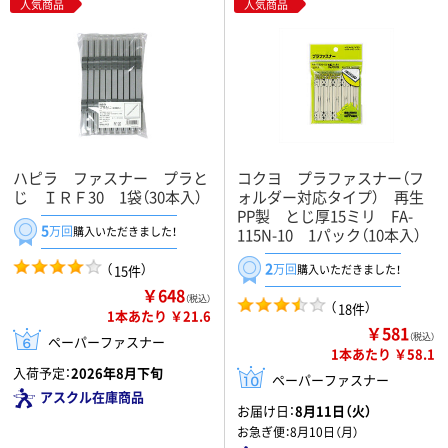
人気商品
人気商品
ハピラ ファスナー プラと
コクヨ プラファスナー（フ
じ ＩＲＦ30 1袋（30本入）
ォルダー対応タイプ） 再生
PP製 とじ厚15ミリ FA-
5
万回
購入いただきました！
115N-10 1パック（10本入）
2
（
）
万回
15件
購入いただきました！
￥648
（税込）
（
）
18件
1本あたり ￥21.6
￥581
（税込）
ペーパーファスナー
1本あたり ￥58.1
入荷予定：
2026年8月下旬
ペーパーファスナー
アスクル在庫商品
お届け日：
8月11日（火）
お急ぎ便：
8月10日（月）