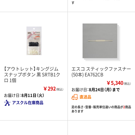
す
【アウトレット】キングジム
エスコ スティックファスナー
スナップボタン 黒 SRTB1ク
(50本) EA762CB
ロ 1個
￥5,340
（税込）
￥292
お届け日：
8月24日（月）まで
（税込）
お届け日：
8月11日（火）
直送品
アスクル在庫商品
足の長さ・型番・販売単位違いの商品が
2
商品
あります