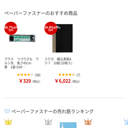
ペーパーファスナーのおすすめ商品
66.7%off
34.8%off
%
%
OFF
OFF
プラス つづりひも ウ
コクヨ 綴込表紙A
ルシ先 長さ45cm
ツ-7 10組（20枚入）
黒 1袋（100…
(
98
)
(
7
)
￥329
￥6,022
（税込）
（税込）
ペーパーファスナーの売れ筋ランキング