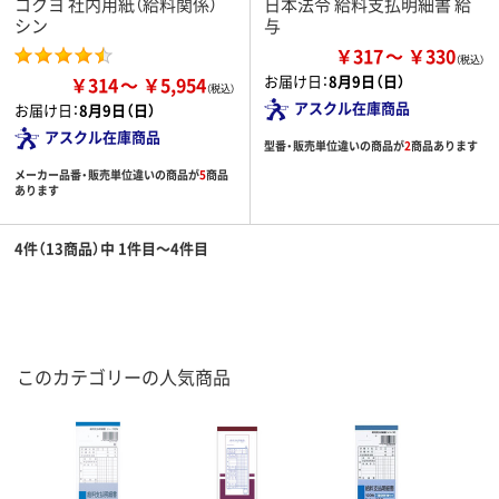
コクヨ 社内用紙（給料関係）
日本法令 給料支払明細書 給
シン
与
￥317
￥330
お届け日：
8月9日（日）
￥314
￥5,954
アスクル在庫商品
お届け日：
8月9日（日）
アスクル在庫商品
型番・販売単位違いの商品が
2
商品あります
メーカー品番・販売単位違いの商品が
5
商品
あります
4件（13商品）中 1件目～4件目
このカテゴリーの人気商品