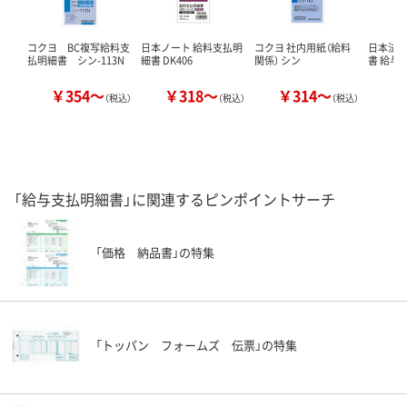
コクヨ BC複写給料支
日本ノート 給料支払明
コクヨ 社内用紙（給料
日本法令
払明細書 シン-113N
細書 DK406
関係） シン
書 給与
￥354～
￥318～
￥314～
￥
（税込）
（税込）
（税込）
「給与支払明細書」に関連するピンポイントサーチ
「価格 納品書」の特集
「トッパン フォームズ 伝票」の特集