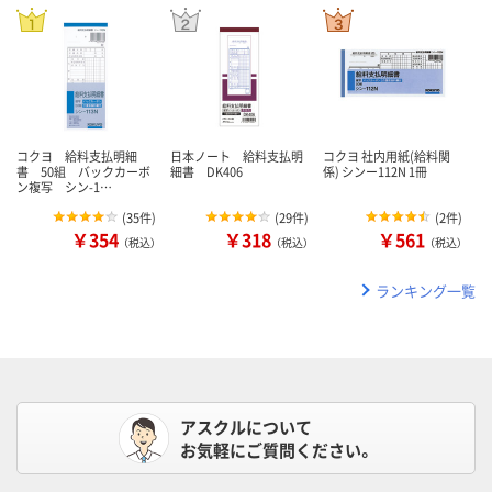
コクヨ 給料支払明細
日本ノート 給料支払明
コクヨ 社内用紙(給料関
書 50組 バックカーボ
細書 DK406
係) シンー112N 1冊
ン複写 シン-1…
(
35件
)
(
29件
)
(
2件
)
￥354
￥318
￥561
（税込）
（税込）
（税込）
ランキング一覧
アスクルについて
お気軽にご質問ください。