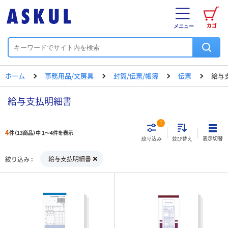
カゴ
メニュー
ホーム
事務用品/文房具
封筒/伝票/帳簿
伝票
給与
給与支払明細書
1
4
件（13商品）中 1～4件を表示
表示切替
絞り込み
並び替え
給与支払明細書
絞り込み