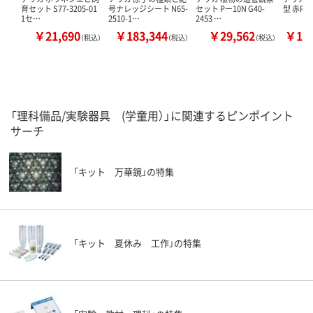
育セット S77-3205-01
号ナレッジシート N65-
セット Pー10N G40-
型 赤P70
1セ…
2510-1…
2453 …
￥21,690
￥183,344
￥29,562
￥10
（税込）
（税込）
（税込）
「理科備品/実験器具 (学童用）」に関連するピンポイント
サーチ
「キット 万華鏡」の特集
「キット 夏休み 工作」の特集