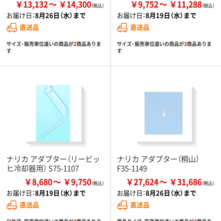
￥13,132
￥14,300
￥9,752
￥11,288
お届け日：
8月26日（水）まで
お届け日：
8月19日（水）まで
直送品
直送品
サイズ・販売単位違いの商品が
2
商品ありま
サイズ・販売単位違いの商品が
3
商品ありま
す
す
ナリカ アダプター（リービッ
ナリカ アダプター（桐山）
ヒ冷却器用） S75-1107
F35-1149
￥8,680
￥9,750
￥27,624
￥31,686
お届け日：
8月19日（水）まで
お届け日：
8月26日（水）まで
直送品
直送品