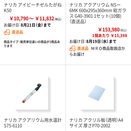
ナリカ アイビーチゼルたがね
ナリカ アクアリウム NSー
K50
6MK 600x295x360mm 総ガラ
ス G40-3901 1セット(10個)
￥10,790
￥11,832
（直送品）
お届け日：
8月21日（金）まで
￥153,980
（税込）
直送品
1個あたり ￥15,398
お届け日：
8月19日（水）まで
商品タイプ・販売単位違いの商品が
3
商品あ
ります
直送品
ＭＲＯ商品取扱店か
らお届け
ナリカ アクアリウム用水温計
ナリカ アクリル板（透明）A4
S75-6110
サイズ 厚さP70-2002