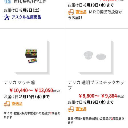
理科/技術/科学工作
お届け日：
8月19日（水）まで
お届け日：
8月8日（土）
直送品
ＭＲＯ商品取扱店か
アスクル在庫商品
らお届け
ナリカ マッチ 箱
ナリカ 透明プラスチックカッ
プ
￥10,440
￥13,050
￥8,800
￥9,884
お届け日：
8月19日（水）まで
お届け日：
8月19日（水）まで
直送品
直送品
サイズ・数量・販売単位違いの商品が
2
商品あ
ります
数量・容量・販売単位違いの商品が
3
商品あり
ます