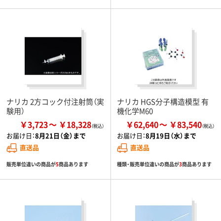
ナリカ 2方コック付注射筒（実
ナリカ HGS分子構造模型 有
験用）
機化学M60
￥3,723
￥18,328
￥62,640
￥83,540
お届け日：
8月21日（金）まで
お届け日：
8月19日（水）まで
直送品
直送品
販売単位違いの商品が
5
商品あります
種類・販売単位違いの商品が
3
商品あります