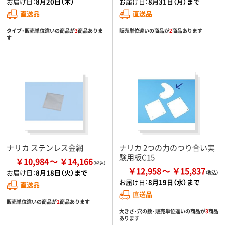
お届け日：
8月20日（木）
お届け日：
8月31日（月）まで
直送品
直送品
タイプ・販売単位違いの商品が
3
商品ありま
販売単位違いの商品が
2
商品あります
す
ナリカ ステンレス金網
ナリカ 2つの力のつり合い実
験用板C15
￥10,984
￥14,166
￥12,958
￥15,837
お届け日：
8月18日（火）まで
お届け日：
8月19日（水）まで
直送品
直送品
販売単位違いの商品が
2
商品あります
大きさ・穴の数・販売単位違いの商品が
3
商品
あります