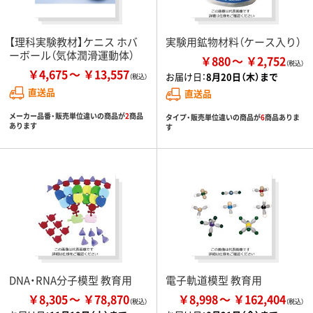
【理科実験教材】ケニス ホバ
実験用鉱物材料（ケース入り）
ーボール（気体潤滑運動体）
￥880
￥2,752
￥4,675
￥13,557
お届け日：
8月20日（木）まで
直送品
直送品
メーカー品番・販売単位違いの商品が
2
商品
タイプ・販売単位違いの商品が
6
商品ありま
あります
す
DNA・RNA分子模型 教育用
電子軌道模型 教育用
￥8,305
￥78,870
￥8,998
￥162,404