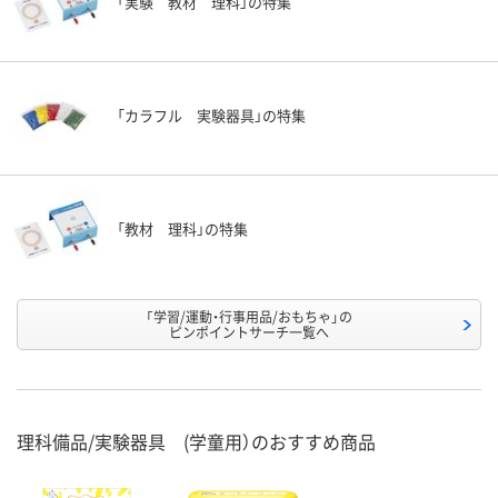
「実験 教材 理科」の特集
「カラフル 実験器具」の特集
「教材 理科」の特集
「学習/運動・行事用品/おもちゃ」の
ピンポイントサーチ一覧へ
理科備品/実験器具 (学童用）のおすすめ商品