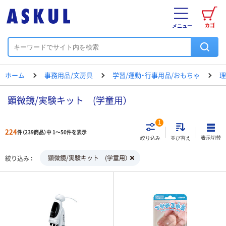
カゴ
メニュー
ホーム
事務用品/文房具
学習/運動・行事用品/おもちゃ
理
顕微鏡/実験キット (学童用）
1
224
件（239商品）中 1～50件を表示
表示切替
絞り込み
並び替え
顕微鏡/実験キット (学童用）
絞り込み