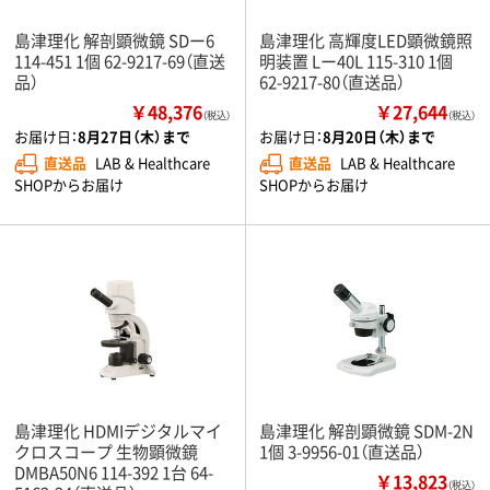
島津理化 解剖顕微鏡 SDー6
島津理化 高輝度LED顕微鏡照
114-451 1個 62-9217-69（直送
明装置 Lー40L 115-310 1個
品）
62-9217-80（直送品）
￥48,376
￥27,644
（税込）
（税込）
お届け日：
8月27日（木）まで
お届け日：
8月20日（木）まで
直送品
LAB & Healthcare
直送品
LAB & Healthcare
SHOPからお届け
SHOPからお届け
島津理化 HDMIデジタルマイ
島津理化 解剖顕微鏡 SDM-2N
クロスコープ 生物顕微鏡
1個 3-9956-01（直送品）
DMBA50N6 114-392 1台 64-
￥13,823
（税込）