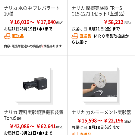
ナリカ 水の中 プレパラート
ナリカ 摩擦実験器 FRーS
10種
C15-1271 1セット（直送品）
￥16,016
￥17,040
￥58,212
（税込）
お届け日：
8月19日（水）まで
お届け日：
8月21日（金）まで
直送品
直送品
ＭＲＯ商品取扱店か
らお届け
内容・販売単位違いの商品が
2
商品あります
ナリカ 理科実験観察撮影装置
ナリカ 力のモーメント実験器
ToruSee
￥15,598
￥22,196
￥42,086
￥62,641
お届け日：
8月18日（火）まで
お届け日：
8月21日（金）まで
直送品