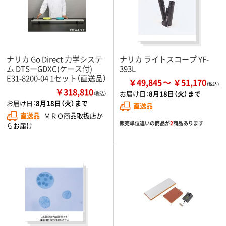
ナリカ Go Direct 力学システ
ナリカ ライトスコープ YF-
ム DTSーGDXC(ケース付)
393L
E31-8200-04 1セット（直送品）
￥49,845
￥51,170
￥318,810
お届け日：
8月18日（火）まで
（税込）
お届け日：
8月18日（火）まで
直送品
直送品
ＭＲＯ商品取扱店か
販売単位違いの商品が
2
商品あります
らお届け