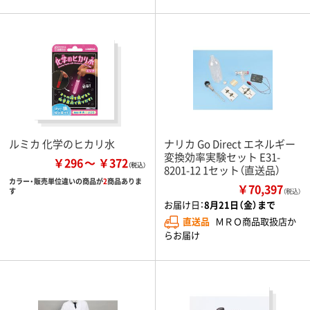
ルミカ 化学のヒカリ水
ナリカ Go Direct エネルギー
変換効率実験セット E31-
￥296
￥372
8201-12 1セット（直送品）
カラー・販売単位違いの商品が
2
商品ありま
￥70,397
す
（税込）
お届け日：
8月21日（金）まで
直送品
ＭＲＯ商品取扱店か
らお届け