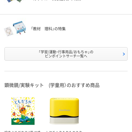
「教材 理科」の特集
「学習/運動・行事用品/おもちゃ」の
ピンポイントサーチ一覧へ
顕微鏡/実験キット (学童用）のおすすめ商品