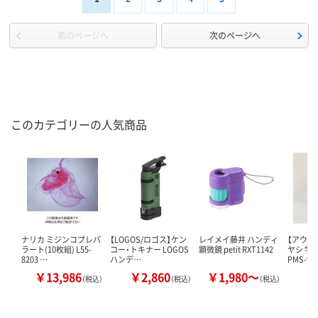
前のページへ
次のページへ
このカテゴリーの人気商品
ナリカ ミジンコプレパ
【LOGOS/ロゴス】ケン
レイメイ藤井 ハンディ
【アウト
ラート(10枚組) L55-
コー・トキナー LOGOS
顕微鏡 petit RXT1142
ヤシ 学
8203 …
ハンデ…
PMS-90
￥13,986
￥2,860
￥1,980～
￥
（税込）
（税込）
（税込）