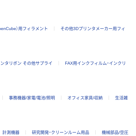
本気プライス
エーワン（A-
one）ラベルシー
enCube）用フィラメント
その他3Dプリンタメーカー用フィ
ル 表示・宛名ラ
ベル マット紙
￥873~
（税込）
プリンタ兼用 10
面 四辺余白付
86.4×50.8mm
オリジナル
ンタリボン その他サプライ
FAX用インクフィルム・インクリ
アスクル 領収証
用紙 白色 無地
オリジナル
￥684~
（税込）
事務機器/家電/電池/照明
オフィス家具/収納
生活雑
計測機器
研究開発・クリーンルーム用品
機械部品/空圧