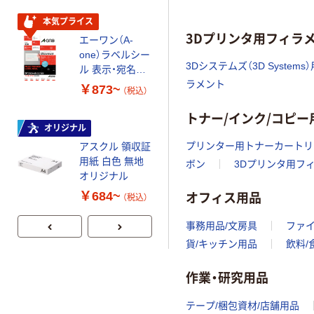
￥340~
（税込）
本気プライス
3Dプリンタ用フィラ
エーワン（A-
人気商品
one）ラベルシー
パナソニック
3Dシステムズ（3D System
ル 表示・宛名ラ
用 KX-
ラメント
ベル マット紙
￥873~
FAN190/KX-
（税込）
プリンタ兼用 10
FAN190W/KX-
￥1,315~
面 四辺余白付
トナー/インク/コピ
FAN191シリー
（税込）
86.4×50.8mm
オリジナル
ズ
プリンター用トナーカートリ
アスクル 領収証
用紙 白色 無地
本気プライス
ボン
3Dプリンタ用フ
オリジナル
エプソン
オフィス用品
(EPSON)
￥684~
（税込）
IB09(電卓) イン
クカートリッ
事務用品/文房具
ファ
￥1,130~
ジ 通常容量
貨/キッチン用品
飲料/
（税込）
作業・研究用品
テープ/梱包資材/店舗用品