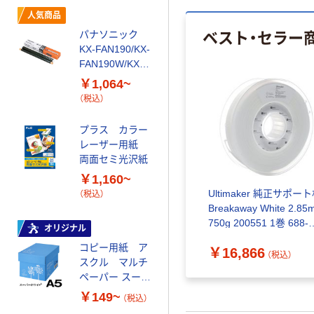
人気商品
本気プライス
ベスト・セラー
パナソニック
ブラザー（純
KX-FAN190/KX-
正）
FAN190W/KX-
LC3117/LC3119
FAN191シリー
シリーズ
￥1,064~
￥1,529~
ズ
（税込）
（税込）
プラス カラー
本気プライス
レーザー用紙
エプソン
両面セミ光沢紙
(EPSON) 74(方
￥1,160~
位磁石) 純正イ
Ultimaker 純正サポー
（税込）
ンクカートリッ
￥1,070~
Breakaway White 2.85
ジ
（税込）
750g 200551 1巻 688-
オリジナル
7348（直送品）
コピー用紙 ア
￥16,866
オリジナル
（税込）
スクル マルチ
アスクル カラ
ペーパー スーパ
ーペーパー 国
ーホワイト+
￥149~
内生産品
（税込）