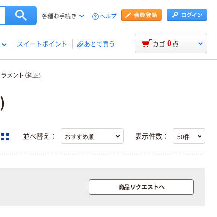
ヘルプ
各種お手続き
0
スイートポイント
あとで買う
カゴ
点
フィラメント（純正)
)
並べ替え：
表示件数：
商品リクエストへ