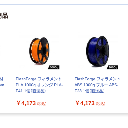
オリジナル
オリジナル
商品
コピー用紙 マ
コピー用紙 マ
ルチペーパー
ルチペーパー
セレクトホワイ
セレクトスムー
トスムース（な
ス（なめらか標
￥330~
￥570~
（税込）
（税込）
めらか高白色タ
準色タイプ）
イプ）
オリジナル
コピー用紙 マ
ルチペーパー
スーパーホワイ
トＪ 国内生産
￥459~
（税込）
ト材
FlashForge フィラメント
FlashForge フィラメント
品
mm
PLA 1000g オレンジ PLA-
ABS 1000g ブルー ABS-
F41 1個（直送品）
F28 1個（直送品）
本気プライス
ブラザー 【ブラ
￥4,173
￥4,173
（税込）
（税込）
ザー純正】イン
クカートリッジ
LC411
￥1,300~
（税込）