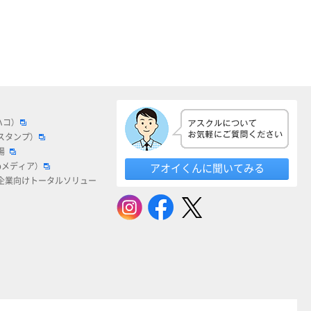
ハコ）
スタンプ）
場
bメディア）
アオイくんに聞いてみる
企業向けトータルソリュー