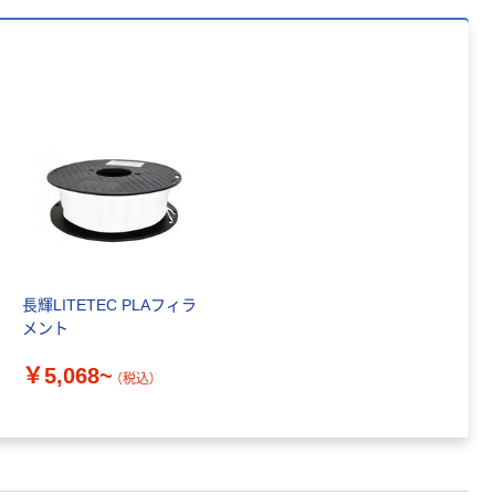
人気商品
パナソニック
KX-FAN190/KX-
FAN190W/KX-
FAN191シリー
￥1,064~
ズ
（税込）
プラス カラー
レーザー用紙
両面セミ光沢紙
￥1,160~
長輝LITETEC PLAフィラ
（税込）
メント
オリジナル
￥5,068~
（税込）
コピー用紙 ア
スクル マルチ
ペーパー スーパ
ーホワイト+
￥149~
（税込）