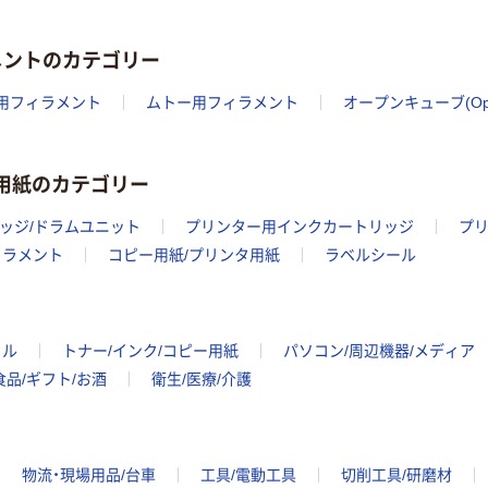
コクヨ カラー
メントのカテゴリー
レーザー&カラ
ーコピー用紙
s）用フィラメント
ムトー用フィラメント
オープンキューブ(Op
（厚紙用紙）
￥1,025~
（税込）
ー用紙のカテゴリー
キヤノン BCI-
301+300シリー
ッジ/ドラムユニット
プリンター用インクカートリッジ
プリ
ズ
ィラメント
コピー用紙/プリンタ用紙
ラベルシール
￥1,500~
（税込）
イル
トナー/インク/コピー用紙
パソコン/周辺機器/メディア
食品/ギフト/お酒
衛生/医療/介護
物流・現場用品/台車
工具/電動工具
切削工具/研磨材