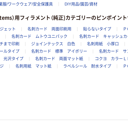
業服/ワークウェア/安全保護具
DIY用品/園芸/資材
Systems）用フィラメント（純正)カテゴリーのピンポイン
ジェット
名刺カード 両面印刷用
貼らないタイプ
Ｐ
名刺カード ムトウユニパック
名刺カード キャッシュカ
チまで印刷
ジョインテックス 白色
名刺用紙 小厚口
ールタイプ
名刺カード 標準 アイボリー
名刺カード サ
 光沢タイプ
名刺カード 両面マット紙
コクヨ カラーＬ
ジ
名刺用紙 マット紙
ラベルシール 耐水タイプ
Ｐ