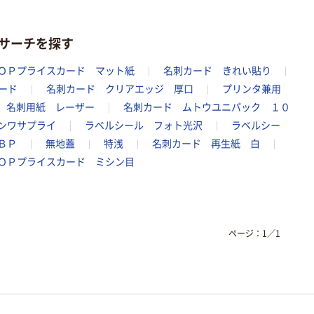
トサーチを探す
ＯＰプライスカード マット紙
名刺カード きれい貼り
ード
名刺カード クリアエッジ 厚口
プリンタ兼用
名刺用紙 レーザー
名刺カード ムトウユニパック １０
ンワサプライ
ラベルシール フォト光沢
ラベルシー
ＢＰ
無地蓋
特浅
名刺カード 再生紙 白
ＯＰプライスカード ミシン目
ページ：
1
／
1