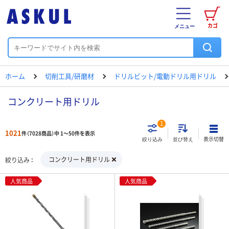
カゴ
メニュー
ホーム
切削工具/研磨材
ドリルビット/電動ドリル用ドリル
コンクリート用ドリル
1
1021
件（7028商品）中 1～50件を表示
表示切替
絞り込み
並び替え
コンクリート用ドリル
絞り込み
人気商品
人気商品