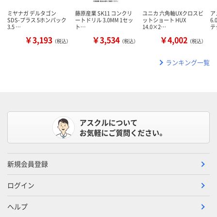
ミヤナガ デルタゴン
藤原産業 SK11 コンクリ
ユニカ 六角軸UXクロスビ
ア
SDS-プラス 5ホンパック
ートドリル 3.0MM 1セッ
ットショート HUX
6
3.5 …
ト…
14.0×2…
テ
￥3,193
￥3,534
￥4,002
（税込）
（税込）
（税込）
ランキング一覧
アスクルについて
お気軽にご質問ください。
新規会員登録
ログイン
ヘルプ