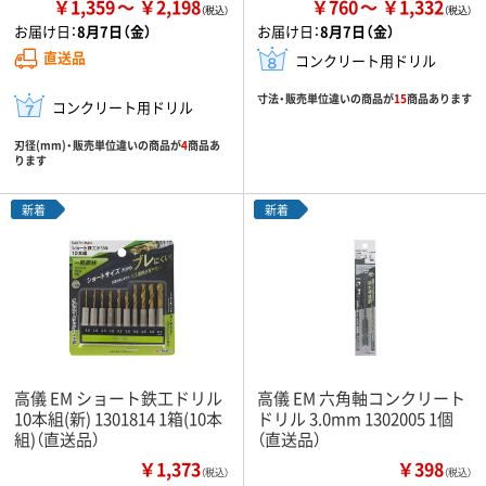
￥1,359
￥2,198
￥760
￥1,332
お届け日：
8月7日（金）
お届け日：
8月7日（金）
直送品
コンクリート用ドリル
寸法・販売単位違いの商品が
15
商品あります
コンクリート用ドリル
刃径(mm)・販売単位違いの商品が
4
商品あ
ります
新着
新着
高儀 EM ショート鉄工ドリル
高儀 EM 六角軸コンクリート
10本組(新) 1301814 1箱(10本
ドリル 3.0mm 1302005 1個
組)（直送品）
（直送品）
￥1,373
￥398
（税込）
（税込）