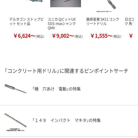
デルタゴン ストップビ
ユニカ QビットUX
藤原産業 SK11 コンク
日立工機
ット セット品
SDS-maxシャンク
リートドリル
ク 角 ツ
QMX
￥6,624～
￥9,002～
￥1,555～
￥2
（税込）
（税込）
（税込）
「コンクリート用ドリル」に関連するピンポイントサーチ
「機 穴あけ 電動」の特集
「１４９ インパクト マキタ」の特集