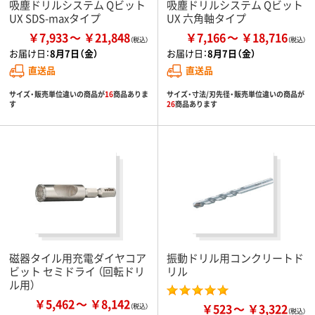
吸塵ドリルシステム Qビット
吸塵ドリルシステム Qビット
UX SDS-maxタイプ
UX 六角軸タイプ
￥7,933
￥21,848
￥7,166
￥18,716
お届け日：
8月7日（金）
お届け日：
8月7日（金）
直送品
直送品
サイズ・販売単位違いの商品が
16
商品ありま
サイズ・寸法/刃先径・販売単位違いの商品が
す
26
商品あります
磁器タイル用充電ダイヤコア
振動ドリル用コンクリートド
ビット セミドライ （回転ドリ
リル
ル用）
￥5,462
￥8,142
￥523
￥3,322