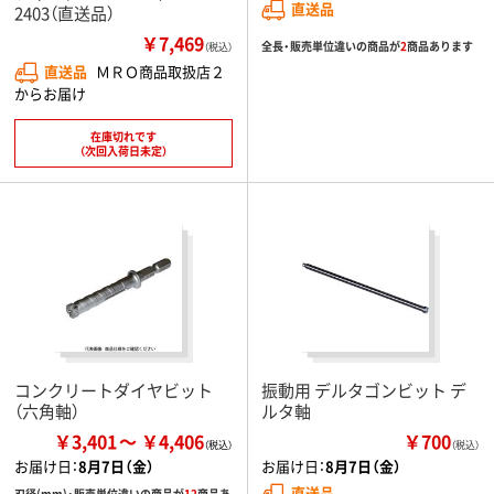
直送品
2403（直送品）
￥7,469
全長・販売単位違いの商品が
2
商品あります
（税込）
直送品
ＭＲＯ商品取扱店２
からお届け
在庫切れです
（次回入荷日未定）
コンクリートダイヤビット
振動用 デルタゴンビット デ
（六角軸）
ルタ軸
￥3,401
￥4,406
￥700
（税込）
お届け日：
8月7日（金）
お届け日：
8月7日（金）
直送品
刃径(mm)・販売単位違いの商品が
12
商品あ