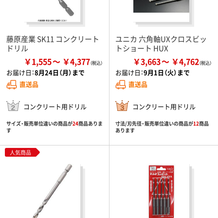
藤原産業 SK11 コンクリート
ユニカ 六角軸UXクロスビッ
ドリル
トショート HUX
￥1,555
￥4,377
￥3,663
￥4,762
お届け日：
8月24日（月）まで
お届け日：
9月1日（火）まで
直送品
直送品
コンクリート用ドリル
コンクリート用ドリル
サイズ・販売単位違いの商品が
24
商品ありま
寸法/刃先径・販売単位違いの商品が
12
商品
す
あります
人気商品