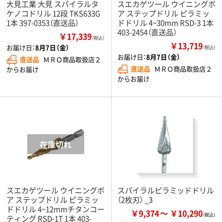
大見工業 大見 スパイラルタ
スエカゲツール ウイニングボ
ケノコドリル 12段 TKS633G
ア ステップドリル ピラミッ
1本 397-0353（直送品）
ドドリル 4~30mm RSD-3 1本
403-2454（直送品）
￥17,339
（税込）
￥13,719
お届け日：
8月7日（金）
（税込）
お届け日：
8月7日（金）
直送品
ＭＲＯ商品取扱店２
直送品
ＭＲＯ商品取扱店２
からお届け
からお届け
スエカゲツール ウイニングボ
スパイラルピラミッドドリル
ア ステップドリル ピラミッ
（2枚刃） _3
ドドリル 4~12mmチタンコー
￥9,374
￥10,290
ティング RSD-1T 1本 403-