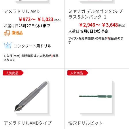
アメラドリル AMD
ミヤナガ デルタゴン SDS-プ
ラス 5ホンパック_1
￥973
￥1,023
￥2,946
￥3,648
お届け日：
8月27日（木）まで
入荷日：
8月6日（木）予定
直送品
サイズ・販売単位違いの商品が
7
商品ありま
す
コンクリート用ドリル
刃先径(mm)・販売単位違いの商品が
3
商品
あります
人気商品
人気商品
アメラドリルAMDタイプ
快穴ドリルビット