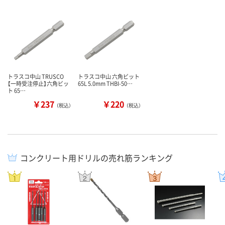
トラスコ中山 TRUSCO
トラスコ中山 六角ビット
【一時受注停止】六角ビッ
65L 5.0mm THBI-50…
ト 65…
￥237
￥220
（税込）
（税込）
コンクリート用ドリルの売れ筋ランキング