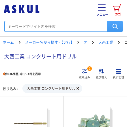
カゴ
メニュー
ホーム
メーカー名から探す - 【ア行】
オ
大西工業
大西工業 コンクリート用ドリル
1
4
件（36商品）中 1～4件を表示
表示切替
絞り込み
並び替え
大西工業 コンクリート用ドリル
絞り込み