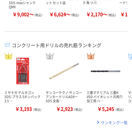
SDS-maxシャンク
ット セット品
ク 角 ツバ
ードリ
QMX
￥9,002～
￥6,624～
￥2,170～
￥10
（税込）
（税込）
（税込）
コンクリート用ドリルの売れ筋ランキング
ミヤナガ デルタゴン
サンコーテクノ サンコー
三菱マテリアル 三菱K
マ
SDS-プラス 5ホンパック
アンカードリルADXー
VSD バイオレット汎用穴
リ
3.5 …
SDS 全長…
加工用 ハ…
コ
￥3,193
￥2,923
￥5,245
（税込）
（税込）
（税込）
ランキング一覧