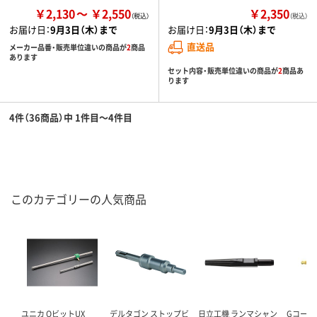
￥2,130
￥2,550
￥2,350
（税込）
お届け日：
9月3日（木）まで
お届け日：
9月3日（木）まで
直送品
メーカー品番・販売単位違いの商品が
2
商品
あります
セット内容・販売単位違いの商品が
2
商品あ
ります
4件（36商品）中 1件目～4件目
このカテゴリーの人気商品
ユニカ QビットUX
デルタゴン ストップビ
日立工機 ランマシャン
Gコーテ