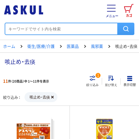
カゴ
メニュー
ホーム
衛生/医療/介護
医薬品
風邪薬
咳止め・去痰
咳止め・去痰
1
11
件（20商品）中 1～11件を表示
表示切替
絞り込み
並び替え
咳止め・去痰
絞り込み