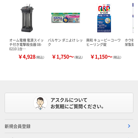
オーム電機 電源スイッ
バルサン ダニよけ レッ
興和 キューピーコーワ
ホウ砂（結
チ付き電撃殺虫器 08-
ク
ヒーリング錠
栄製薬 
0210 1台…
￥4,928
￥1,750～
￥1,150～
￥
（税込）
（税込）
（税込）
アスクルについて
お気軽にご質問ください。
新規会員登録