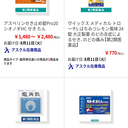
アスベリンせき止め錠Pro20
ヴイックス メディカル トロ
シオノギHC せき たん
ーチL はちみつレモン風味 24
錠 大正製薬 のどの炎症によ
￥1,480
￥2,480
るせき、のどの痛み【第2類医
お届け日：
8月11日（火）
薬品】
アスクル在庫商品
￥770
（税込）
お届け日：
8月11日（火）
商品タイプ・販売単位違いの商品が
2
商品あ
ります
アスクル在庫商品