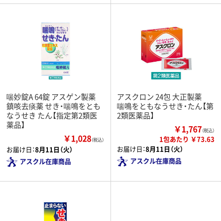
喘妙錠A 64錠 アスゲン製薬
アスクロン 24包 大正製薬
鎮咳去痰薬 せき・喘鳴をとも
喘鳴をともなうせき・たん【第
なうせき たん【指定第2類医
2類医薬品】
薬品】
￥1,767
（税込）
￥1,028
1包あたり ￥73.63
（税込）
お届け日：
8月11日（火）
お届け日：
8月11日（火）
アスクル在庫商品
アスクル在庫商品