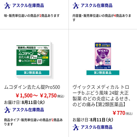
アスクル在庫商品
アスクル在庫商品
味・販売単位違いの商品が
2
商品あります
内容量・販売単位違いの商品が
4
商品ありま
す
ムコダイン去たん錠Pro500
ヴイックス メディカル トロ
ーチb ぶどう風味 24錠 大正
￥1,500
￥2,750
製薬 のどの炎症によるせき、
お届け日：
8月11日（火）
のどの痛み【第2類医薬品】
アスクル在庫商品
￥770
（税込）
お届け日：
8月11日（火）
商品タイプ・販売単位違いの商品が
2
商品あ
ります
アスクル在庫商品