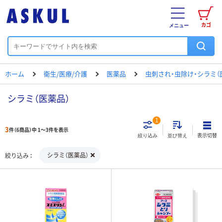
カゴ
メニュー
ホーム
衛生/医療/介護
医薬品
虫刺され・虫除け・シラミ（
シラミ（医薬品）
1
3
件（6商品）中 1～3件を表示
表示切替
絞り込み
並び替え
シラミ（医薬品）
絞り込み