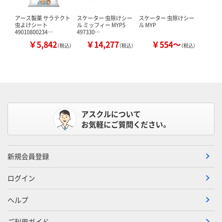
アース製薬 サラテクト
スケーター 虫除けシー
スケーター 虫除けシー
虫よけシート
ル ミッフィー MYP5
ル MYP
49010800234…
497330…
￥5,842
￥14,277
￥554～
（税込）
（税込）
（税込）
アスクルについて
お気軽にご質問ください。
新規会員登録
ログイン
ヘルプ
ご利用ガイド