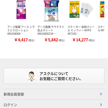
アース製薬 アース シラ
アース製薬 サラテクト
スケーター 虫除けシー
スケータ
ミとりローション
虫よけシート
ル ミッフィー MYP5
ル MYP
490108068…
49010800234…
497330…
￥4,417
￥5,842
￥14,277
￥
（税込）
（税込）
（税込）
アスクルについて
お気軽にご質問ください。
新規会員登録
ログイン