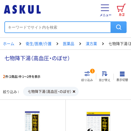
カゴ
メニュー
ホーム
衛生/医療/介護
医薬品
漢方薬
七物降下湯（
七物降下湯（高血圧・のぼせ）
1
2
件（2商品）中 1～2件を表示
表示切替
絞り込み
並び替え
七物降下湯（高血圧・のぼせ）
絞り込み