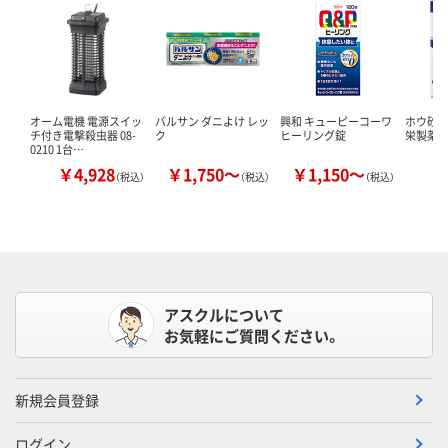
オーム電機 電源スイッ
バルサン ダニよけ レッ
興和 キューピーコーワ
ホウ砂（結
チ付き電撃殺虫器 08-
ク
ヒーリング錠
栄製薬 
0210 1台…
￥4,928
￥1,750～
￥1,150～
￥
（税込）
（税込）
（税込）
アスクルについて
お気軽にご質問ください。
新規会員登録
ログイン