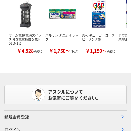
オーム電機 電源スイッ
バルサン ダニよけ レッ
興和 キューピーコーワ
ホウ砂（結
チ付き電撃殺虫器 08-
ク
ヒーリング錠
栄製薬 
0210 1台…
￥4,928
￥1,750～
￥1,150～
￥
（税込）
（税込）
（税込）
アスクルについて
お気軽にご質問ください。
新規会員登録
ログイン