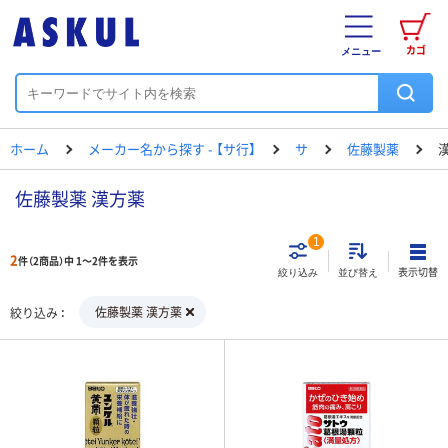
カゴ
メニュー
ホーム
メーカー名から探す - 【サ行】
サ
佐藤製薬
佐藤製薬 漢方薬
1
2
件（2商品）中 1～2件を表示
表示切替
絞り込み
並び替え
佐藤製薬 漢方薬
絞り込み