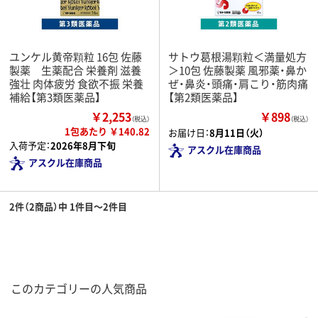
ユンケル黄帝顆粒 16包 佐藤
サトウ葛根湯顆粒＜満量処方
製薬 生薬配合 栄養剤 滋養
＞10包 佐藤製薬 風邪薬・鼻か
強壮 肉体疲労 食欲不振 栄養
ぜ・鼻炎・頭痛・肩こり・筋肉痛
補給【第3類医薬品】
【第2類医薬品】
￥2,253
￥898
（税込）
（税込）
1包あたり ￥140.82
お届け日：
8月11日（火）
入荷予定：
2026年8月下旬
アスクル在庫商品
アスクル在庫商品
2件（2商品）中 1件目～2件目
このカテゴリーの人気商品