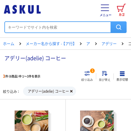
カゴ
メニュー
ホーム
メーカー名から探す - 【ア行】
ア
アデリー
アデリー(adelie) コーヒー
1
3
件（6商品）中 1～3件を表示
表示切替
絞り込み
並び替え
アデリー(adelie) コーヒー
絞り込み