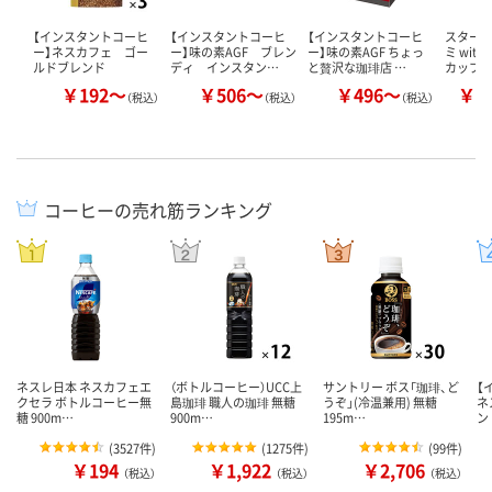
【インスタントコーヒ
【インスタントコーヒ
【インスタントコーヒ
スターバ
ー】ネスカフェ ゴー
ー】味の素AGF ブレン
ー】味の素AGF ちょっ
ミ wit
ルドブレンド
ディ インスタン…
と贅沢な珈琲店 …
カップ 
￥192～
￥506～
￥496～
￥1
（税込）
（税込）
（税込）
コーヒーの売れ筋ランキング
ネスレ日本 ネスカフェエ
（ボトルコーヒー）UCC上
サントリー ボス「珈琲、ど
【
クセラ ボトルコーヒー無
島珈琲 職人の珈琲 無糖
うぞ」(冷温兼用) 無糖
ネ
糖 900m…
900m…
195m…
ン
(
3527件
)
(
1275件
)
(
99件
)
￥194
￥1,922
￥2,706
（税込）
（税込）
（税込）