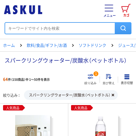
カゴ
メニュー
ホーム
飲料/食品/ギフト/お酒
ソフトドリンク
ジュース
スパークリングウォーター/炭酸水（ペットボトル）
1
64
件（158商品）中 1～50件を表示
表示切替
絞り込み
並び替え
スパークリングウォーター/炭酸水（ペットボトル）
絞り込み
人気商品
人気商品