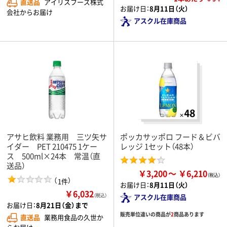
直送品
アイリスフーズ株式
お届け日：
8月11日（火）
会社からお届け
アスクル在庫商品
アサヒ飲料 業務用 三ツ矢サ
ポッカサッポロ フード＆ビバ
イダー PET 210475 1ケー
レッジ 1セット（48本）
ス 500ml×24本 常温（直
送品）
￥3,200
￥6,210
（
）
1件
お届け日：
8月11日（火）
￥6,032
（税込）
アスクル在庫商品
お届け日：
8月21日（金）まで
販売単位違いの商品が
2
商品あります
直送品
業務用食品の久世か