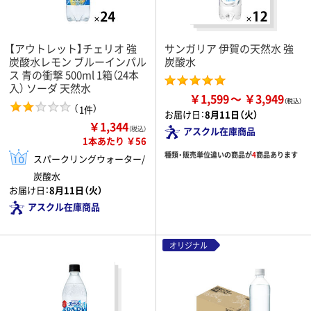
【アウトレット】チェリオ 強
サンガリア 伊賀の天然水 強
炭酸水レモン ブルーインパル
炭酸水
ス 青の衝撃 500ml 1箱（24本
入） ソーダ 天然水
￥1,599
￥3,949
（
）
1件
お届け日：
8月11日（火）
￥1,344
（税込）
アスクル在庫商品
1本あたり ￥56
種類・販売単位違いの商品が
4
商品あります
スパークリングウォーター/
炭酸水
お届け日：
8月11日（火）
アスクル在庫商品
オリジナル