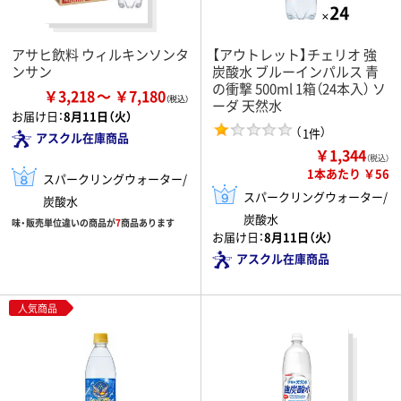
アサヒ飲料 ウィルキンソンタ
【アウトレット】チェリオ 強
ンサン
炭酸水 ブルーインパルス 青
の衝撃 500ml 1箱（24本入） ソ
￥3,218
￥7,180
ーダ 天然水
お届け日：
8月11日（火）
（
）
1件
アスクル在庫商品
￥1,344
（税込）
1本あたり ￥56
スパークリングウォーター/
スパークリングウォーター/
炭酸水
炭酸水
味・販売単位違いの商品が
7
商品あります
お届け日：
8月11日（火）
アスクル在庫商品
人気商品