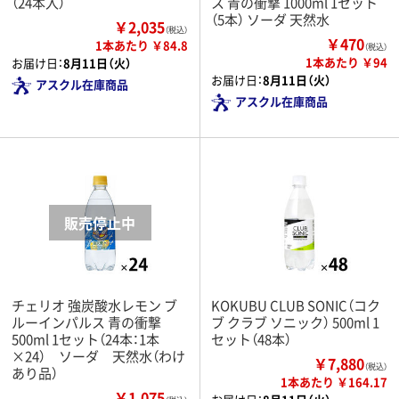
（24本入）
ス 青の衝撃 1000ml 1セット
（5本） ソーダ 天然水
￥2,035
（税込）
￥470
1本あたり ￥84.8
（税込）
1本あたり ￥94
お届け日：
8月11日（火）
お届け日：
8月11日（火）
アスクル在庫商品
アスクル在庫商品
チェリオ 強炭酸水レモン ブ
KOKUBU CLUB SONIC（コク
ルーインパルス 青の衝撃
ブ クラブ ソニック） 500ml 1
500ml 1セット（24本：1本
セット（48本）
×24） ソーダ 天然水（わけ
￥7,880
（税込）
あり品）
1本あたり ￥164.17
￥1,075