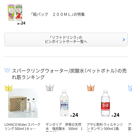
「紙パック ２００ＭＬ」の特集
「ソフトドリンク」の
ピンポイントサーチ一覧へ
スパークリングウォーター/炭酸水（ペットボトル）の売
れ筋ランキング
LOHACO Water スパーク
サンガリア 伊賀の天然
アサヒ飲料 ウィルキンソ
ア
リング 500ml 1セッ…
水 強炭酸水 500ml 1
ン タンサン 500ml 1箱
富