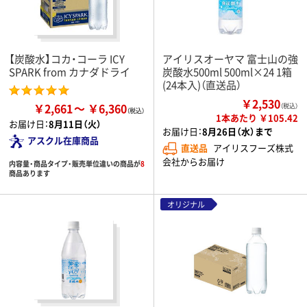
【炭酸水】コカ・コーラ ICY
アイリスオーヤマ 富士山の強
SPARK from カナダドライ
炭酸水500ml 500ml×24 1箱
(24本入)（直送品）
￥2,530
￥2,661
￥6,360
（税込）
1本あたり ￥105.42
お届け日：
8月11日（火）
お届け日：
8月26日（水）まで
アスクル在庫商品
直送品
アイリスフーズ株式
会社からお届け
内容量・商品タイプ・販売単位違いの商品が
8
商品あります
オリジナル