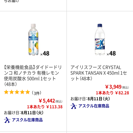
らお届け
【栄養機能食品】ダイドードリ
アイリスフーズ CRYSTAL
ンコ 和ノチカラ 有機レモン
SPARK TANSAN X 450ml 1セ
使用炭酸水 500ml 1セット
ット（48本）
（48本）
￥3,949
（税込）
（
）
1本あたり ￥82.28
3件
お届け日：
8月11日（火）
￥5,442
（税込）
アスクル在庫商品
1本あたり ￥113.38
お届け日：
8月11日（火）
アスクル在庫商品