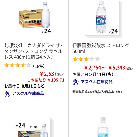
【炭酸水】 カナダドライ ザ・
伊藤園 強炭酸水 ストロング
タンサン・ストロング ラベル
500ml
レス 430ml 1箱（24本入）
（
）
18件
￥2,754
￥5,343
￥2,537
お届け日：
8月11日（火）
（税込）
1本あたり ￥105.71
アスクル在庫商品
お届け日：
8月11日（火）
販売単位違いの商品が
2
商品あります
アスクル在庫商品