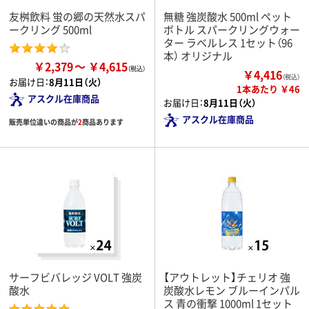
友桝飲料 蛍の郷の天然水スパ
無糖 強炭酸水 500ml ペット
ークリング 500ml
ボトル スパークリングウォー
ター ラベルレス 1セット（96
本） オリジナル
￥2,379
￥4,615
￥4,416
（税込）
お届け日：
8月11日（火）
1本あたり ￥46
アスクル在庫商品
お届け日：
8月11日（火）
アスクル在庫商品
販売単位違いの商品が
2
商品あります
サーフビバレッジ VOLT 強炭
【アウトレット】チェリオ 強
酸水
炭酸水レモン ブルーインパル
ス 青の衝撃 1000ml 1セット