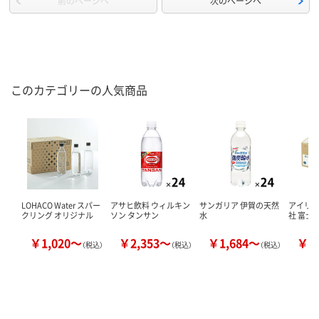
前のページへ
次のページへ
このカテゴリーの人気商品
LOHACO Water スパー
アサヒ飲料 ウィルキン
サンガリア 伊賀の天然
アイリ
クリング オリジナル
ソン タンサン
水
社 富士
￥1,020～
￥2,353～
￥1,684～
￥1
（税込）
（税込）
（税込）