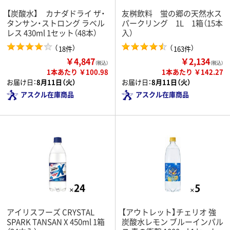
【炭酸水】 カナダドライ ザ・
友桝飲料 蛍の郷の天然水ス
タンサン・ストロング ラベル
パークリング 1L 1箱（15本
レス 430ml 1セット（48本）
入）
（
）
（
）
18件
163件
￥4,847
￥2,134
（税込）
（税込）
1本あたり ￥100.98
1本あたり ￥142.27
お届け日：
8月11日（火）
お届け日：
8月11日（火）
アスクル在庫商品
アスクル在庫商品
アイリスフーズ CRYSTAL
【アウトレット】チェリオ 強
SPARK TANSAN X 450ml 1箱
炭酸水レモン ブルーインパル