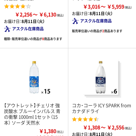
￥3,016
￥5,959
お届け日：
8月11日（火）
￥2,256
￥6,130
アスクル在庫商品
お届け日：
8月11日（火）
アスクル在庫商品
販売単位違いの商品が
2
商品あります
種類・販売単位違いの商品が
8
商品あります
【アウトレット】チェリオ 強
コカ・コーラ ICY SPARK from
炭酸水 ブルーインパルス 青
カナダドライ
の衝撃 1000ml 1セット（15
本） ソーダ 天然水
￥1,308
￥2,556
￥1,380
（税込）
お届け日：
8月11日（火）