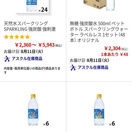
天然水スパークリング
無糖 強炭酸水 500ml ペット
SPARKLING 強炭酸 強刺激
ボトル スパークリングウォー
ター ラベルレス 1セット（48
本） オリジナル
￥2,360
￥5,943
￥2,304
（税込）
お届け日：
8月11日（火）
1本あたり ￥48
アスクル在庫商品
お届け日：
8月11日（火）
アスクル在庫商品
内容量・販売単位違いの商品が
5
商品ありま
す