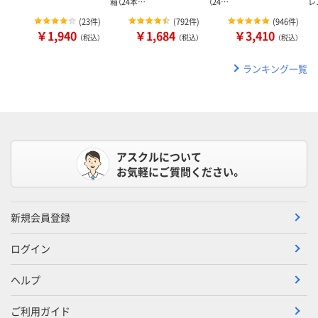
箱（24本…
（24…
レ
(
23件
)
(
792件
)
(
946件
)
￥1,940
￥1,684
￥3,410
（税込）
（税込）
（税込）
ランキング一覧
アスクルについて
お気軽にご質問ください。
新規会員登録
ログイン
ヘルプ
ご利用ガイド