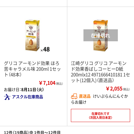
グリコ アーモンド効果 ほろ
江崎グリコ グリコ アーモン
苦キャラメル味 200ml 1セッ
ド効果香ばしコーヒーD紙
ト（48本）
200mlx12 4971666410181 1セ
ット(12個入)（直送品）
￥7,104
（税込）
￥2,055
お届け日：
8月11日（火）
（税込）
直送品
けいぷらんにんぐか
アスクル在庫商品
らお届け
在庫切れです
（次回入荷日未定）
12件（19商品）中 1件目～12件目