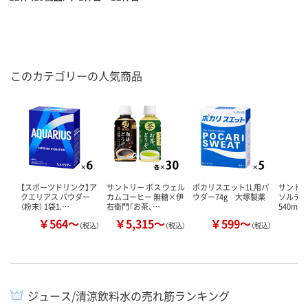
このカテゴリーの人気商品
【スポーツドリンク】ア
サントリー ボス ウェル
ポカリスエット1L用パ
サントリ
クエリアス パウダー
カムコーヒー 無糖×伊
ウダー74g 大塚製薬
ソルティ
（粉末） 1袋1.…
右衛門「お茶、…
540ml 
￥564～
￥5,315～
￥599～
￥
（税込）
（税込）
（税込）
ジュース/清涼飲料水の売れ筋ランキング