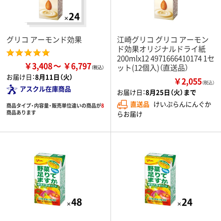
グリコ アーモンド効果
江崎グリコ グリコ アーモン
ド効果オリジナルドライ紙
200mlx12 4971666410174 1セ
￥3,408
￥6,797
ット(12個入)（直送品）
お届け日：
8月11日（火）
￥2,055
（税込）
アスクル在庫商品
お届け日：
8月25日（火）まで
直送品
けいぷらんにんぐか
商品タイプ・内容量・販売単位違いの商品が
8
商品あります
らお届け