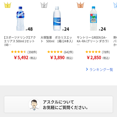
【スポーツドリンク】アク
大塚製薬 ポカリスエッ
サントリー GREEN DA・
熱
エリアス 500ml 1セット
ト 500ml 1箱（24本入）
KA・RA（グリーン ダカラ）
バ
（48…
…
か
(
398件
)
(
642件
)
(
78件
)
￥5,492
￥3,890
￥2,850
（税込）
（税込）
（税込）
ランキング一覧
アスクルについて
お気軽にご質問ください。