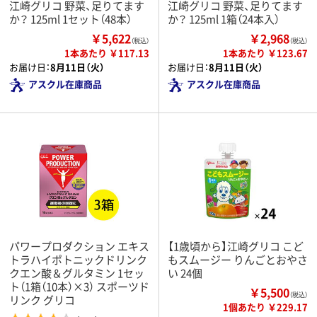
江崎グリコ 野菜、足りてます
江崎グリコ 野菜、足りてます
か？ 125ml 1セット（48本）
か？ 125ml 1箱（24本入）
￥5,622
￥2,968
（税込）
（税込）
1本あたり ￥117.13
1本あたり ￥123.67
お届け日：
8月11日（火）
お届け日：
8月11日（火）
アスクル在庫商品
アスクル在庫商品
パワープロダクション エキス
【1歳頃から】江崎グリコ こど
トラハイポトニックドリンク
もスムージー りんごとおやさ
クエン酸＆グルタミン 1セッ
い 24個
ト（1箱（10本）×3） スポーツド
￥5,500
（税込）
リンク グリコ
1個あたり ￥229.17