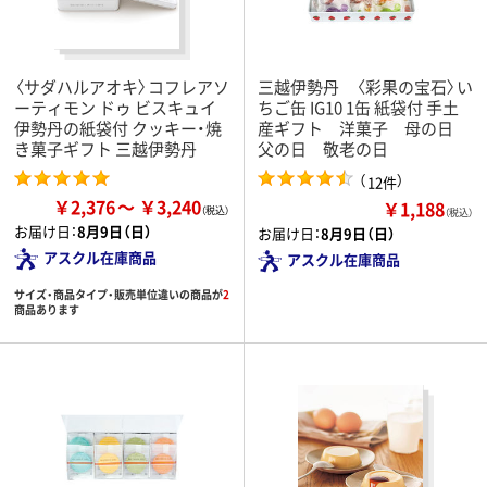
〈サダハルアオキ〉コフレアソ
三越伊勢丹 〈彩果の宝石〉い
ーティモン ドゥ ビスキュイ
ちご缶 IG10 1缶 紙袋付 手土
伊勢丹の紙袋付 クッキー・焼
産ギフト 洋菓子 母の日
き菓子ギフト 三越伊勢丹
父の日 敬老の日
（
）
12件
￥2,376
￥3,240
￥1,188
（税込）
お届け日：
8月9日（日）
お届け日：
8月9日（日）
アスクル在庫商品
アスクル在庫商品
サイズ・商品タイプ・販売単位違いの商品が
2
商品あります