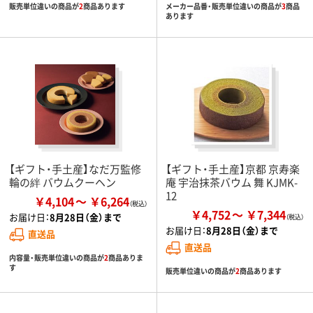
販売単位違いの商品が
2
商品あります
メーカー品番・販売単位違いの商品が
3
商品
あります
【ギフト・手土産】なだ万監修
【ギフト・手土産】京都 京寿楽
輪の絆 バウムクーヘン
庵 宇治抹茶バウム 舞 KJMK-
12
￥4,104
￥6,264
￥4,752
￥7,344
お届け日：
8月28日（金）まで
お届け日：
8月28日（金）まで
直送品
直送品
内容量・販売単位違いの商品が
2
商品ありま
す
販売単位違いの商品が
2
商品あります