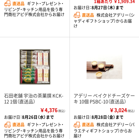
1箱あたり ￥1,909.34
直送品
ギフト・プレゼント・
お届け日：
8月27日（木）まで
リビング・キッチン用品を扱う専
門商社アピデ株式会社からお届け
直送品
株式会社アデリー（シ
ャディギフトショップ）からお届
け
石田老舗 宇治の茶菓撰 KCK-
アデリー ベイクドチーズケー
12 1個（直送品）
キ 10個 PSBC-10（直送品）
￥4,376
￥3,024
（税込）
（税込）
お届け日：
8月26日（水）まで
お届け日：
8月28日（金）まで
直送品
ギフト・プレゼント・
直送品
株式会社アデリー（バ
リビング・キッチン用品を扱う専
ラエティギフトショップ）からお
門商社アピデ株式会社からお届け
届け