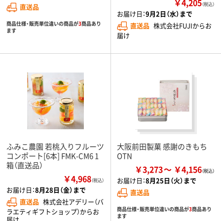
￥4,205
（税込）
直送品
お届け日：
9月2日（水）まで
商品仕様・販売単位違いの商品が
3
商品あり
直送品
株式会社FUJIからお
ます
届け
ふみこ農園 若桃入りフルーツ
大阪前田製菓 感謝のきもち
コンポート[6本] FMK-CM6 1
OTN
箱（直送品）
￥3,273
￥4,156
￥4,968
お届け日：
8月25日（火）まで
（税込）
お届け日：
8月28日（金）まで
直送品
直送品
株式会社アデリー（バ
商品仕様・販売単位違いの商品が
3
商品あり
ラエティギフトショップ）からお
ます
届け