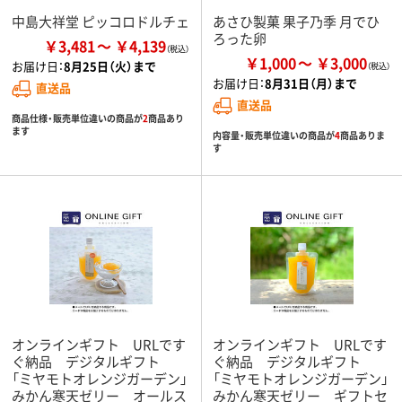
中島大祥堂 ピッコロドルチェ
あさひ製菓 果子乃季 月でひ
ろった卵
￥3,481
￥4,139
￥1,000
￥3,000
お届け日：
8月25日（火）まで
お届け日：
8月31日（月）まで
直送品
直送品
商品仕様・販売単位違いの商品が
2
商品あり
ます
内容量・販売単位違いの商品が
4
商品ありま
す
オンラインギフト URLです
オンラインギフト URLです
ぐ納品 デジタルギフト
ぐ納品 デジタルギフト
「ミヤモトオレンジガーデン」
「ミヤモトオレンジガーデン」
みかん寒天ゼリー オールス
みかん寒天ゼリー ギフトセ