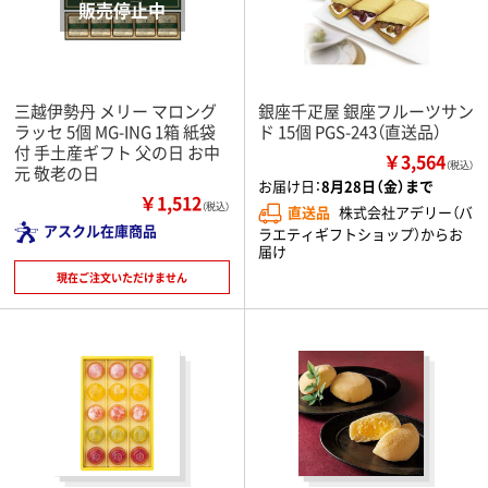
三越伊勢丹 メリー マロング
銀座千疋屋 銀座フルーツサン
ラッセ 5個 MG-ING 1箱 紙袋
ド 15個 PGS-243（直送品）
付 手土産ギフト 父の日 お中
￥3,564
（税込）
元 敬老の日
お届け日：
8月28日（金）まで
￥1,512
（税込）
直送品
株式会社アデリー（バ
アスクル在庫商品
ラエティギフトショップ）からお
届け
現在ご注文いただけません