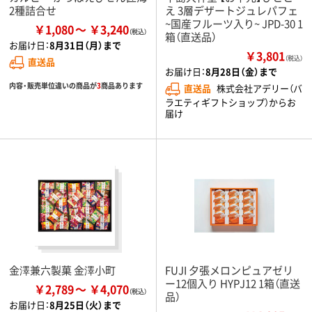
2種詰合せ
え 3層デザートジュレパフェ
~国産フルーツ入り~ JPD-30 1
￥1,080
￥3,240
箱（直送品）
お届け日：
8月31日（月）まで
￥3,801
（税込）
直送品
お届け日：
8月28日（金）まで
内容・販売単位違いの商品が
3
商品あります
直送品
株式会社アデリー（バ
ラエティギフトショップ）からお
届け
金澤兼六製菓 金澤小町
FUJI 夕張メロンピュアゼリ
ー12個入り HYPJ12 1箱（直送
￥2,789
￥4,070
品）
お届け日：
8月25日（火）まで