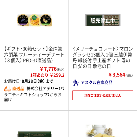
【ギフト・30箱セット】金澤兼
〈メリーチョコレート〉マロン
六製菓 フルーティーデザート
グラッセ13個入 1個 三越伊勢
（３個入） PFD-3（直送品）
丹 紙袋付 手土産ギフト 母の
日 父の日 敬老の日
￥7,776
（税込）
￥3,564
1箱あたり ￥259.2
（税込）
お届け日：
8月28日（金）まで
アスクル在庫商品
直送品
株式会社アデリー（バ
ラエティギフトショップ）からお
現在ご注文いただけません
届け