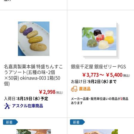
名嘉真製菓本舗 特盛ちんすこ
銀座千疋屋 銀座ゼリー PGS
うアソート(五種の味・2個
￥3,773
￥5,400
×50袋) okinawa-003 1箱(50
お届け日：
9月2日（水）まで
個)
直送品
￥2,998
（税込）
入荷日：
8月19日（水）予定
メーカー品番・販売単位違いの商品が
2
商品
あります
アスクル在庫商品
新着
新着