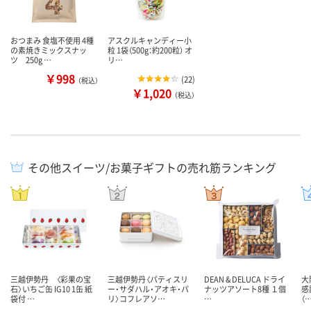
おつまみ 食塩不使用 4種
アスクルキャンディー小
の素焼きミックスナッ
粒 1袋（500g：約200粒） オ
ツ 250g …
リ…
￥998
(
22
)
（税込）
￥1,020
（税込）
その他スイーツ/お菓子ギフトの売れ筋ランキング
三越伊勢丹 〈彩果の宝
三越伊勢丹〈パティスリ
DEAN & DELUCA ドライ
大
石〉いちご缶 IG10 1缶 紙
ー・サダハル・アオキ・パ
ナッツアソート8種 １個
感
袋付 …
リ〉コフレアソ…
…
（