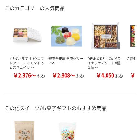
このカテゴリーの人気商品
〈サダハルアオキ〉コフ
銀座千疋屋 銀座ゼリー
DEAN & DELUCA ドラ
金澤兼六
レアソーティモン ドゥ
PGS
イナッツアソート8種
ビスキュイ 伊…
１個 …
￥2,376～
￥2,808～
￥4,050
￥2
（税込）
（税込）
（税込）
その他スイーツ/お菓子ギフトのおすすめ商品