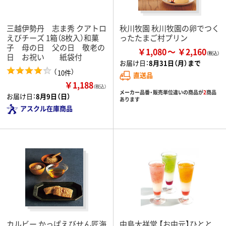
三越伊勢丹 志ま秀 クアトロ
秋川牧園 秋川牧園の卵でつく
えびチーズ 1箱（8枚入）和菓
ったたまご村プリン
子 母の日 父の日 敬老の
￥1,080
￥2,160
日 お祝い 紙袋付
お届け日：
8月31日（月）まで
（
）
10件
直送品
￥1,188
（税込）
メーカー品番・販売単位違いの商品が
2
商品
お届け日：
8月9日（日）
あります
アスクル在庫商品
カルビー かっぱえびせん匠海
中島大祥堂 【お中元】ひとと