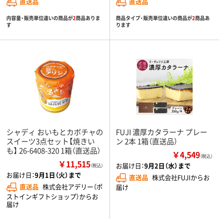
直送品
直送品
内容量・販売単位違いの商品が
2
商品ありま
商品タイプ・販売単位違いの商品が
2
商品あ
す
ります
シャディ おいもとカボチャの
FUJI 濃厚カタラーナ プレー
スイーツ3点セット【焼きい
ン 2本 1箱（直送品）
も】 26-6408-320 1箱（直送品）
￥4,549
（税込）
￥11,515
お届け日：
9月2日（水）まで
（税込）
お届け日：
9月1日（火）まで
直送品
株式会社FUJIからお
直送品
株式会社アデリー（ポ
届け
ストインギフトショップ）からお
届け