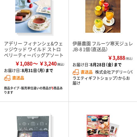
アデリー フィナンシェ&ウェ
伊藤農園 フルーツ寒天ジュレ
ッジウッド ワイルド ストロ
JB-8 1個（直送品）
ベリーティーバッグアソート
￥3,888
（税込）
￥1,080
￥3,240
お届け日：
8月28日（金）まで
お届け日：
8月31日（月）まで
直送品
株式会社アデリー（バ
直送品
ラエティギフトショップ）からお
届け
商品タイプ・販売単位違いの商品が
5
商品あ
ります