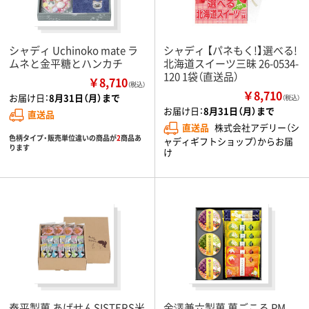
シャディ Uchinoko mate ラ
シャディ 【パネもく!】選べる!
ムネと金平糖とハンカチ
北海道スイーツ三昧 26-0534-
120 1袋（直送品）
￥8,710
（税込）
￥8,710
お届け日：
8月31日（月）まで
（税込）
お届け日：
8月31日（月）まで
直送品
直送品
株式会社アデリー（シ
色柄タイプ・販売単位違いの商品が
2
商品あ
ャディギフトショップ）からお届
ります
け
泰平製菓 あげせんSISTERS米
金澤兼六製菓 菓ごころ PM