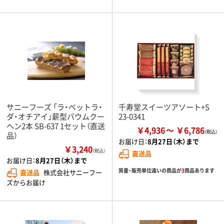
サニーフーズ 「ラ・ベットラ・
千寿堂スイーツアソート+S
ダ・オチアイ」薪型バウムクー
23-0341
ヘン2本 SB-637 1セット（直送
￥4,936
￥6,786
品）
お届け日：
8月27日（木）まで
￥3,240
（税込）
直送品
お届け日：
8月27日（木）まで
質量・販売単位違いの商品が
3
商品あります
直送品
株式会社サニーフー
ズからお届け