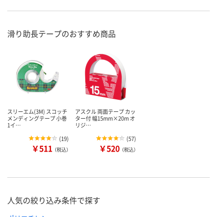
滑り助長テープのおすすめ商品
スリーエム(3M) スコッチ
アスクル 両面テープ カッ
メンディングテープ 小巻
ター付 幅15mm×20m オ
1イ…
リジ…
(
19
)
(
57
)
￥511
￥520
（税込）
（税込）
人気の絞り込み条件で探す