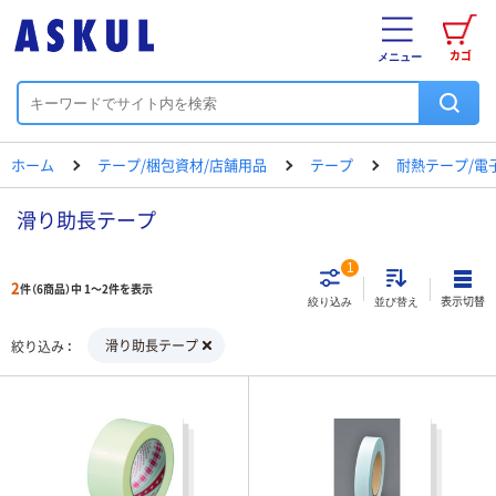
カゴ
メニュー
ホーム
テープ/梱包資材/店舗用品
テープ
耐熱テープ/電
滑り助長テープ
1
2
件（6商品）中 1～2件を表示
表示切替
絞り込み
並び替え
滑り助長テープ
絞り込み