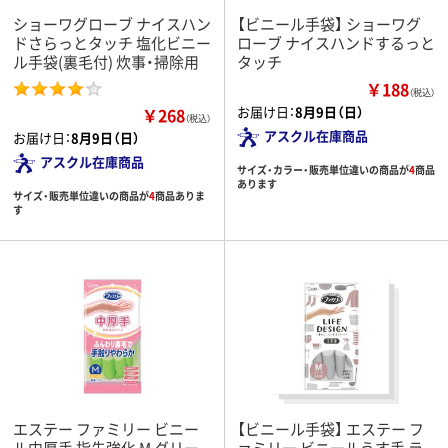
ショーワグローブ ナイスハン
【ビニール手袋】 ショーワグ
ドさらっとタッチ 塩化ビニー
ローブ ナイスハンドするっと
ル手袋(裏毛付) 炊事・掃除用
タッチ
￥188
（税込）
お届け日：
8月9日（日）
￥268
（税込）
アスクル在庫商品
お届け日：
8月9日（日）
アスクル在庫商品
サイズ・カラー・販売単位違いの商品が
4
商品
あります
サイズ・販売単位違いの商品が
4
商品ありま
す
エステー ファミリー ビニー
【ビニール手袋】 エステー フ
ル中厚手 指先強化 M グリー
ァミリー ビニールうす手 ラ