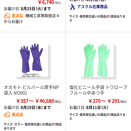
￥6,740
（税込）
アスクル在庫商品
お届け日：
8月25日（火）まで
直送品
機械工具等取扱店４
サイズ・販売単位違いの商品が
2
商品ありま
す
からお届け
オカモト ビルパール厚手NP
塩化ビニール手袋 トワローブ
袋入 NO002
フルール中あつ手
￥357
￥46,680
￥270
￥291
お届け日：
8月19日（水）まで
お届け日：
8月11日（火）
直送品
サイズ・販売単位違いの商品が
3
商品ありま
す
サイズ・カラー・販売単位違いの商品が
5
商品
あります