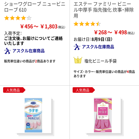
ショーワグローブ ニュービニ
エステー ファミリー ビニー
ローブ 610
ル中厚手 指先強化 炊事・掃除
用
￥456
￥1,803
￥268
￥498
入荷予定：
ご注文後、お届けについてご連絡
お届け日：
8月9日（日）
いたします
アスクル在庫商品
アスクル在庫商品
塩化ビニール手袋
販売単位違いの商品が
2
商品あります
サイズ・カラー・販売単位違いの商品が
4
商品
あります
人気商品
人気商品