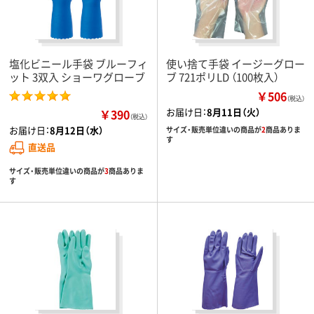
塩化ビニール手袋 ブルーフィ
使い捨て手袋 イージーグロー
ット 3双入 ショーワグローブ
ブ 721ポリLD （100枚入）
￥506
（税込）
お届け日：
8月11日（火）
￥390
（税込）
お届け日：
8月12日（水）
サイズ・販売単位違いの商品が
2
商品ありま
す
直送品
サイズ・販売単位違いの商品が
3
商品ありま
す