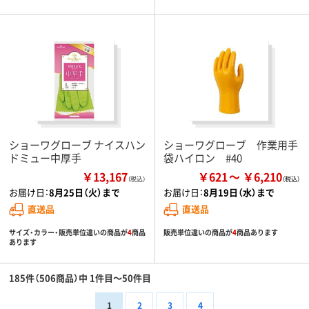
ショーワグローブ ナイスハン
ショーワグローブ 作業用手
ドミュー中厚手
袋ハイロン #40
￥13,167
￥621
￥6,210
（税込）
お届け日：
8月25日（火）まで
お届け日：
8月19日（水）まで
直送品
直送品
サイズ・カラー・販売単位違いの商品が
4
商品
販売単位違いの商品が
4
商品あります
あります
185件（506商品）中 1件目～50件目
1
2
3
4