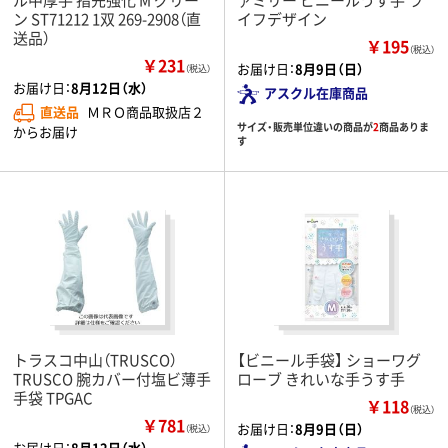
ン ST71212 1双 269-2908（直
イフデザイン
送品）
￥195
（税込）
￥231
お届け日：
8月9日（日）
（税込）
お届け日：
8月12日（水）
アスクル在庫商品
直送品
ＭＲＯ商品取扱店２
サイズ・販売単位違いの商品が
2
商品ありま
からお届け
す
トラスコ中山（TRUSCO）
【ビニール手袋】 ショーワグ
TRUSCO 腕カバー付塩ビ薄手
ローブ きれいな手うす手
手袋 TPGAC
￥118
（税込）
￥781
お届け日：
8月9日（日）
（税込）
お届け日：
8月12日（水）