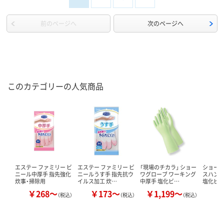
前のページへ
次のページへ
このカテゴリーの人気商品
エステー ファミリー ビ
エステー ファミリー ビ
「現場のチカラ」 ショー
ショーワ
ニール中厚手 指先強化
ニールうす手 指先抗ウ
ワグローブ ワーキング
スハン
炊事・掃除用
イルス加工 炊…
中厚手 塩化ビ…
塩化ビ
￥268～
￥173～
￥1,199～
￥
（税込）
（税込）
（税込）