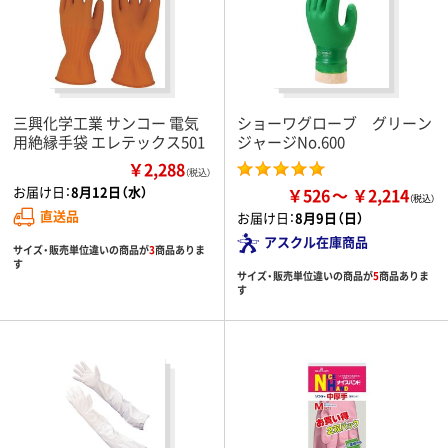
三興化学工業 サンコー 電気
ショーワグローブ グリーン
用絶縁手袋 エレテックス501
ジャージNo.600
￥2,288
（税込）
お届け日：
8月12日（水）
￥526
￥2,214
直送品
お届け日：
8月9日（日）
アスクル在庫商品
サイズ・販売単位違いの商品が
3
商品ありま
す
サイズ・販売単位違いの商品が
5
商品ありま
す