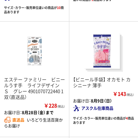
サイズ・カラー・販売単位違いの商品が
10
商
品あります
エステー ファミリー ビニー
【ビニール手袋】 オカモト カ
ルうす手 ライフデザイン
シニーナ 薄手
Ｓ グレー 4901070722440 1
￥143
（税込）
双（直送品）
お届け日：
8月9日（日）
￥228
（税込）
アスクル在庫商品
お届け日：
8月28日（金）まで
サイズ・カラー・販売単位違いの商品が
4
商品
直送品
いろどり生活百貨か
あります
らお届け