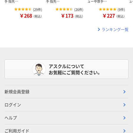
手 指先…
手 指先…
ュー中厚手…
ュ
(
29件
)
(
26件
)
(
9件
)
￥268
￥173
￥227
（税込）
（税込）
（税込）
ランキング一覧
アスクルについて
お気軽にご質問ください。
新規会員登録
ログイン
ヘルプ
ご利用ガイド