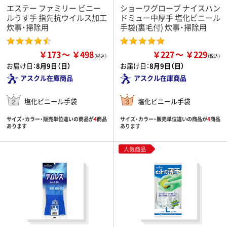
エステー ファミリー ビニー
ショーワグローブ ナイスハン
ルうす手 指先抗ウイルス加工
ドミュー中厚手 塩化ビニール
炊事・掃除用
手袋(裏毛付) 炊事・掃除用
￥173
￥498
￥227
￥229
お届け日：
8月9日（日）
お届け日：
8月9日（日）
アスクル在庫商品
アスクル在庫商品
塩化ビニール手袋
塩化ビニール手袋
サイズ・カラー・販売単位違いの商品が
4
商品
サイズ・カラー・販売単位違いの商品が
4
商品
あります
あります
人気商品