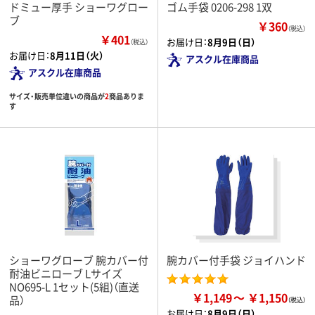
ドミュー厚手 ショーワグロー
ゴム手袋 0206-298 1双
ブ
￥360
（税込）
￥401
お届け日：
8月9日（日）
（税込）
お届け日：
8月11日（火）
アスクル在庫商品
アスクル在庫商品
サイズ・販売単位違いの商品が
2
商品ありま
す
ショーワグローブ 腕カバー付
腕カバー付手袋 ジョイハンド
耐油ビニローブ Lサイズ
NO695-L 1セット(5組)（直送
￥1,149
￥1,150
品）
お届け日：
8月9日（日）