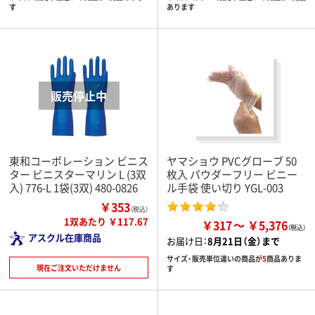
す
あります
東和コーポレーション ビニス
ヤマショウ PVCグローブ 50
ター ビニスターマリン L (3双
枚入 パウダーフリー ビニー
入) 776-L 1袋(3双) 480-0826
ル手袋 使い切り YGL-003
￥353
（税込）
1双あたり ￥117.67
￥317
￥5,376
アスクル在庫商品
お届け日：
8月21日（金）まで
サイズ・販売単位違いの商品が
5
商品ありま
現在ご注文いただけません
す