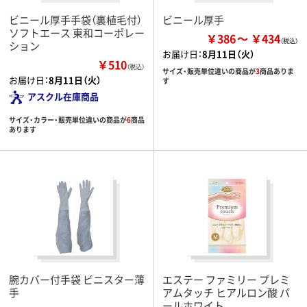
ビニール厚手手袋（裏植毛付）
ビニール厚手
ソフトエース 東和コーポレー
￥386
￥434
ション
お届け日：
8月11日（火）
￥510
（税込）
サイズ・販売単位違いの商品が
3
商品ありま
お届け日：
8月11日（火）
す
アスクル在庫商品
サイズ・カラー・販売単位違いの商品が
6
商品
あります
腕カバー付手袋 ビニスター薄
エステー ファミリー プレミ
手
アムタッチ ヒアルロン酸 パ
ールホワイト