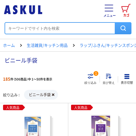
カゴ
メニュー
ホーム
生活雑貨/キッチン用品
ラップ/ふきん/キッチンスポン
ビニール手袋
1
185
件（506商品）中 1～50件を表示
表示切替
絞り込み
並び替え
ビニール手袋
絞り込み
人気商品
人気商品