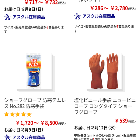
￥717
￥732
￥286
￥2,780
お届け日：
8月9日（日）
アスクル在庫商品
アスクル在庫商品
サイズ・販売単位違いの商品が
6
商品ありま
サイズ・販売単位違いの商品が
3
商品ありま
す
す
ショーワグローブ 防寒テムレ
塩化ビニール手袋 ニュービニ
ス No.282 防寒手袋
ローブ ロングタイプ ショー
ワグローブ
￥539
￥1,720
￥8,500
（税込）
お届け日：
8月12日（水）
お届け日：
8月9日（日）
中指長さ(cm)・手のひら周り(cm)・販売単位
アスクル在庫商品
違いの商品が
3
商品あります