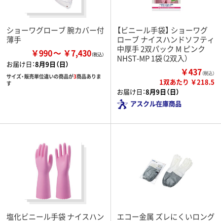
ショーワグローブ 腕カバー付
【ビニール手袋】 ショーワグ
薄手
ローブ ナイスハンドソフティ
中厚手 2双パック M ピンク
￥990
￥7,430
NHST-MP 1袋（2双入）
お届け日：
8月9日（日）
￥437
（税込）
サイズ・販売単位違いの商品が
3
商品ありま
1双あたり ￥218.5
す
お届け日：
8月9日（日）
アスクル在庫商品
塩化ビニール手袋 ナイスハン
エコー金属 ズレにくいロング