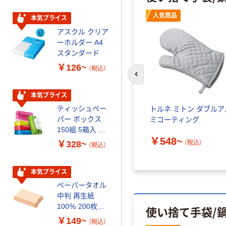
芯あり FSC認
人気商品
証
本気プライス
本気プライス
アスクル クリア
アスクル 耳にや
ーホルダー A4
さしい やわらか
スタンダード
いマスク
￥126~
￥458~
（税込）
（税込）
前のスライドへ
本気プライス
本気プライス
ティッシュペー
トイレットペー
トルネ ミトン ダブルア
パー ボックス
パー シングル
ミコーティング
150組 5箱入 ア
120ｍ 再生紙
￥548~
スクル スマート
100% 6ロール
（税込）
￥328~
￥470~
（税込）
（税込）
コンパクト ビ
リサイクル100
ビッド PEFC認
芯あり FSC認
証
証
本気プライス
期間限定価格
ペーパータオル
アスクル プラ
中判 再生紙
スチックグロー
100％ 200枚
ブ 薄手 粉な
使い捨て手袋/
FSC認証 シング
し（パウダーフ
￥149~
￥298~
（税込）
（税込）