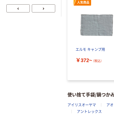
ル 大王製紙共同
リー）
人気商品
企画 オリジナル
エルモ キャンプ用
￥372~
（税込）
使い捨て手袋/鍋つか
アイリスオーヤマ
アオ
アントレックス