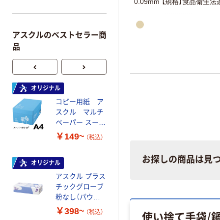
0.09mm 【規格】食品衛生
アスクルのベストセラー商
品
オリジナル
オリジナル
コピー用紙 ア
コピー用紙 マ
スクル マルチ
ルチペーパー
ペーパー スーパ
スーパーエコノ
ーホワイト+
ミー+
￥149~
￥149~
（税込）
（税込）
お探しの商品は見
オリジナル
本気プライス
アスクル プラス
トイレットペー
チックグローブ
パー ダブル60
粉なし（パウダ
ｍ 再生紙
ーフリー）
100% 6ロール
￥398~
￥460~
使い捨て手袋/
（税込）
（税込）
リサイクル100