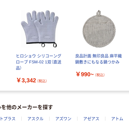
￥374~
（税込）
ヒロショウ シリコーング
良品計画 無印良品 麻平織
ローブ FSM-02 1双（直送
鍋敷きにもなる鍋つかみ
品）
￥990~
（税込）
￥3,342
（税込）
みを他のメーカーを探す
トプラス
アスクル
アズワン
アゼアス
アトム