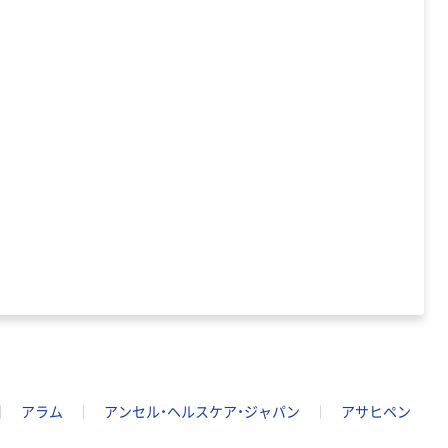
ル 大王製紙共同
企画 オリジナル
アラム
アンセル・ヘルスケア・ジャパン
アサヒペン