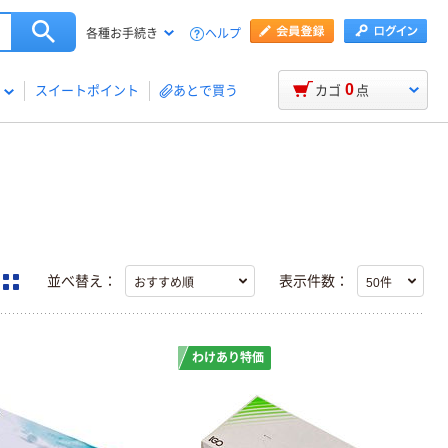
ヘルプ
各種お手続き
0
スイートポイント
あとで買う
カゴ
点
並べ替え：
表示件数：
わけあり特価