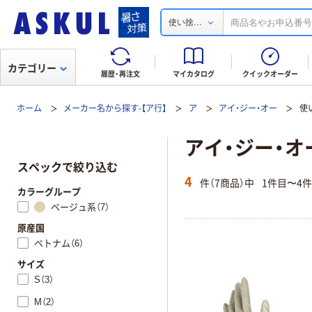
...
使い捨
カテゴリー
履歴・再注文
マイカタログ
クイックオーダー
ホーム
メーカー名から探す-【ア行】
ア
アイ・ジー・オー
使
アイ・ジー・オ
スペックで絞り込む
4
件（7商品）中
1件目〜4
カラーグループ
ベージュ系（7）
原産国
ベトナム（6）
サイズ
S（3）
M（2）