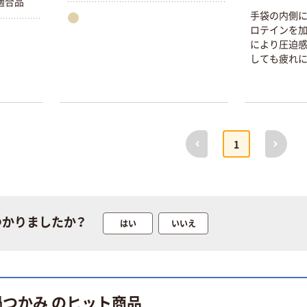
法適合品
生法適合品
手袋の内側に
ロテインを加
により圧迫感
しても疲れに
本気プライス
オリジナル
前へ
次へ
蛍光オプテック
【アスクル限定】
1
ス1(アスクル限
ファーストレイ
定モデル) 蛍光
ト ニトリルグ
ペン ゼブラ
ローブ ホワイ
￥52~
￥698~
（税込）
（税込）
ト 粉なし（パ
ウダーフリー）
つかりましたか？
はい
いいえ
本気プライス
本気プライス
嬬恋銘水 ナチュ
ペーパータオル
ラルミネラルウ
小判・シングル
ォーター 500ml
再生紙 200枚
キャップシール
FSC認証紙 アス
￥1,037~
￥143~
鍋つかみ のヒット商品
（税込）
付き／2Lラベル
クルオリジナル