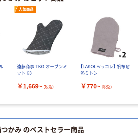
（税込）
レス 10本
人気商品
本気プライス
オリジナル
ティッシュペー
スズラン 酒精綿
パー ボックス
G バルクタイプ
モカ 200組 5個
指定医薬部外品
アスクル オリジ
￥428~
（税込）
ナルティッシュ
￥140~
（税込）
PEFC認証
オリジナル
人気商品
【アスクル限定】
ル
遠藤商事 TKG オーブンミ
【LAKOLE/ラコレ】 帆布耐
サントリー 天然
ファーストレイ
ット 63
熱ミトン
水 ミネラルウォ
ト ニトリルグ
ーター ペットボ
￥1,669~
￥770~
ローブ ブル
（税込）
（税込）
￥698~
（税込）
トル
ー 粉なし（パ
￥686~
（税込）
ウダーフリー）
オリジナル
本気プライス
アスクル 検査用
ファーストレイ
ディスポパンツ
ト ホワイト紙コ
鍋つかみ のベストセラー商品
￥96~
（税込）
ップ