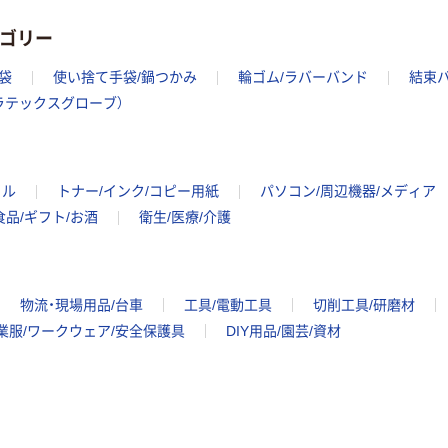
テゴリー
袋
使い捨て手袋/鍋つかみ
輪ゴム/ラバーバンド
結束
ラテックスグローブ）
イル
トナー/インク/コピー用紙
パソコン/周辺機器/メディア
食品/ギフト/お酒
衛生/医療/介護
物流・現場用品/台車
工具/電動工具
切削工具/研磨材
業服/ワークウェア/安全保護具
DIY用品/園芸/資材