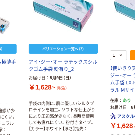
）
バリエーション一覧へ（2）
ム極薄手
アイ・ジー・オー ラテックスシル
【使いきり天
クゴム手袋 粉有り_2
ジー・オー
お届け日
8月9日（日）
ム手袋 LX-
￥1,628~
（税込）
ラル Mサイズ
在庫
あり
手袋の内側に、肌に優しいシルクプ
お届け日
8
ロテインを加工。ソフトな仕上がり
迫感が少
により圧迫感が少なく、長時間使用
アスクル
にくい。
しても疲れにくい。粉付きタイプ。
チュラル
￥1,628
【カラー】ホワイト【厚さ】指先：
、掌：
0.13mm、掌：0.1mm 【規格】食品衛