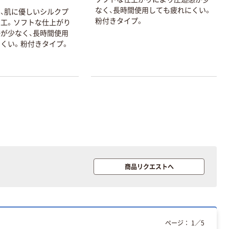
なく、長時間使用しても疲れにくい。
、肌に優しいシルクプ
粉付きタイプ。
工。ソフトな仕上がり
が少なく、長時間使用
くい。粉付きタイプ。
本気プライス
オリジナル
アスクル トイ
コピー用紙 ア
レのおそうじシ
スクル マルチ
ート 大王製紙
ペーパー スーパ
共同企画 トイ
ーホワイト+
￥330~
￥149~
（税込）
（税込）
レクリーナー
トイレシート
商品リクエストへ
オリジナル
本気プライス
オリジナル
【ガムテープ】ア
アスクル プラス
スクル 現場のチ
チックグローブ
カラ 厚さ
粉なし（パウダ
0.22mm 布テー
ーフリー）
￥145~
￥398~
（税込）
（税込）
ページ：
1
／
5
プ