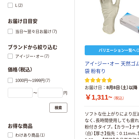
L（2）
お届け日目安
当日〜翌々日お届け（7)
ブランドから絞り込む
バリエーション一覧へ（3
アイ・ジー・オー（7）
アイ・ジー・オー 天然ゴ
価格（税込）
袋 粉有り
1000円～1999円（7）
お届け日
8月8日（土）以降
〜
円
￥1,311~
（税込）
検索
ソフトな仕上がりにより圧
なく、長時間使用しても疲れ
お得な商品
粉付きタイプ。【カラー】ナ
（白）【厚さ】指先：0.11mm
わけあり商品（1）