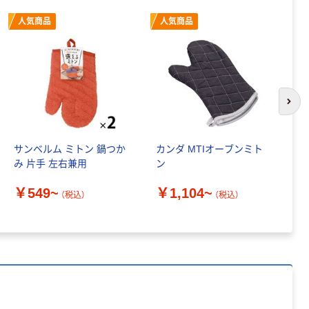
人気商品
人気商品
本気プライス
アスクル クリア
ーホルダー A4
スタンダード
￥126~
（税込）
次の
本気プライス
ティッシュペー
サンベルム ミトン 鍋つか
カンダ MTIオーブンミト
遠
パー ボックス
み 片手 左右兼用
ン
シ
150組 5箱入 ア
￥549~
￥1,104~
スクル スマート
（税込）
（税込）
￥328~
（税込）
￥
コンパクト ビ
ビッド PEFC認
証
本気プライス
ペーパータオル
中判 再生紙
100％ 200枚
FSC認証 シング
￥149~
（税込）