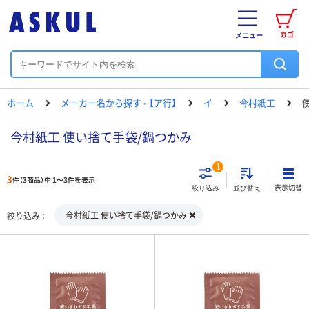
カゴ
メニュー
ホーム
メーカー名から探す - 【ア行】
イ
今村紙工
今村紙工 使い捨て手袋/鍋つかみ
1
3
件（3商品）中 1～3件を表示
表示切替
絞り込み
並び替え
今村紙工 使い捨て手袋/鍋つかみ
絞り込み