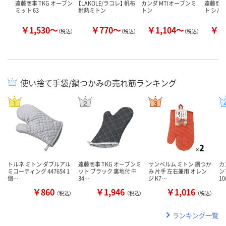
遠藤商事 TKG オーブン
【LAKOLE/ラコレ】 帆布
カンダ MTIオーブンミ
遠藤商事
ミット 63
耐熱ミトン
トン
ト シル
￥1,530～
￥770～
￥1,104～
￥1
（税込）
（税込）
（税込）
使い捨て手袋/鍋つかみの売れ筋ランキング
トルネ ミトン ダブルアル
遠藤商事 TKG オーブンミ
サンベルム ミトン 鍋つか
カ
ミコーティング 447654 1
ット ブラック 裏地付 中
み 片手 左右兼用 オレン
ン
個…
34…
ジ K7…
10
￥860
￥1,946
￥1,016
（税込）
（税込）
（税込）
ランキング一覧