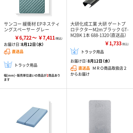
サンコー 緩衝材 EPネスティ
大研化成工業 大研 ゲートプ
ングスペーサー グレー
ロテクターM2mブラック GT-
M2BK 1本 688-1320（直送品）
￥6,722
￥7,411
￥1,733
お届け日：
8月12日（水）
（税込）
直送品
トラック用品
お届け日：
8月12日（水）
トラック用品
直送品
ＭＲＯ商品取扱店２
からお届け
幅(mm)・販売単位違いの商品が
2
商品あり
ます