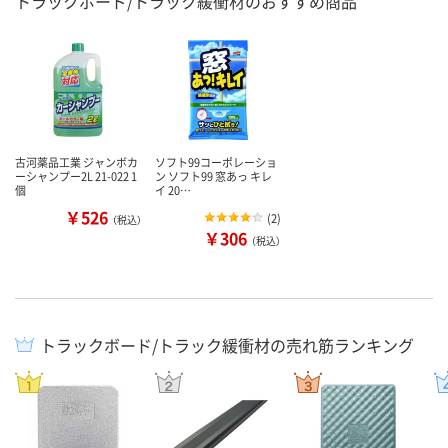
トラックボード/トラック緩衝材のおすすめ商品
古河薬品工業 ジャンボカ
ソフト99コーポレーショ
ーシャンプー2L 21-022 1
ン ソフト99 窓あっ キレ
個
イ 20…
￥526
(
2
)
（税込）
￥306
（税込）
トラックボード/トラック緩衝材の売れ筋ランキング