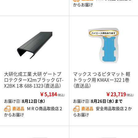
からお届け
大研化成工業 大研 ゲートプ
マックス つるピタマット 軽
ロテクターX2mブラック GT-
トラック用 KMAXー322 1巻
X2BK 1本 688-1323（直送品）
（直送品）
￥5,184
￥23,719
（税込）
（税込）
お届け日：
8月12日（水）
お届け日：
8月26日（水）まで
直送品
ＭＲＯ商品取扱店２
直送品
安全用品取扱店２か
からお届け
らお届け