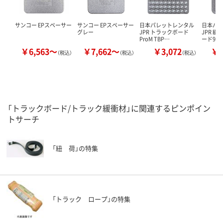
サンコー EPスペーサー
サンコー EPスペーサー
日本パレットレンタル
日本パ
グレー
JPR トラックボード
JPR 
ProM TBP…
ード9(
￥6,563～
￥7,662～
￥3,072
￥2
（税込）
（税込）
（税込）
「トラックボード/トラック緩衝材」に関連するピンポイン
トサーチ
「紐 荷」の特集
「トラック ロープ」の特集