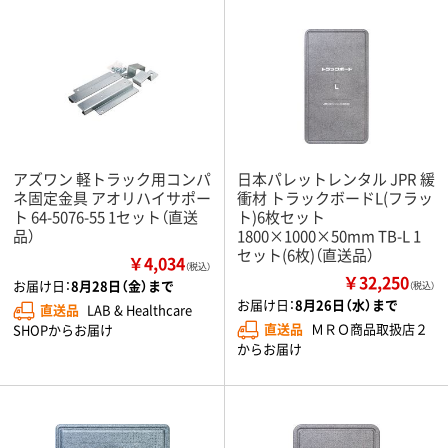
アズワン 軽トラック用コンパ
日本パレットレンタル JPR 緩
ネ固定金具 アオリハイサポー
衝材 トラックボードL(フラッ
ト 64-5076-55 1セット（直送
ト)6枚セット
品）
1800×1000×50mm TB-L 1
セット(6枚)（直送品）
￥4,034
（税込）
￥32,250
お届け日：
8月28日（金）まで
（税込）
お届け日：
8月26日（水）まで
直送品
LAB & Healthcare
直送品
ＭＲＯ商品取扱店２
SHOPからお届け
からお届け