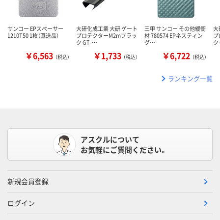
サンコー EPスペーサー
大研化成工業 大研 ゲート
三甲 サンコー その他緩衝
大
1210T50 1枚（直送品）
プロテクターM2mブラッ
材 780574 EPネスティン
プ
ク GT-…
グ…
ク
￥6,563
￥1,733
￥6,722
（税込）
（税込）
（税込）
ランキング一覧
アスクルについて
お気軽にご質問ください。
新規会員登録
ログイン