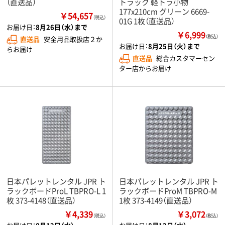
（直送品）
トラック 軽トラ小物
177x210cm グリーン 6669-
￥54,657
（税込）
01G 1枚（直送品）
お届け日：
8月26日（水）まで
￥6,999
（税込）
直送品
安全用品取扱店２か
お届け日：
8月25日（火）まで
らお届け
直送品
総合カスタマーセン
ター店からお届け
日本パレットレンタル JPR ト
日本パレットレンタル JPR ト
ラックボードProL TBPRO-L 1
ラックボードProM TBPRO-M
枚 373-4148（直送品）
1枚 373-4149（直送品）
￥4,339
￥3,072
（税込）
（税込）