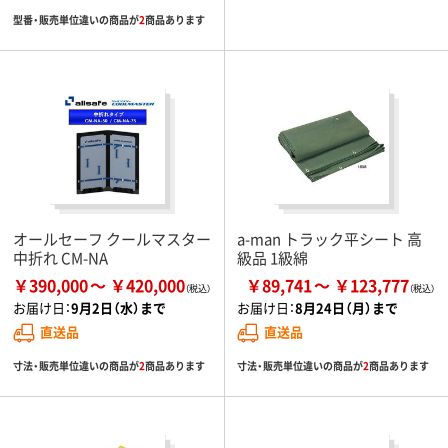
型番・販売単位違いの商品が
2
商品あります
オールセーフ クールマスター
a-man トラック平シート 高
中折れ CM-NA
級品 1級綿
￥390,000
￥420,000
￥89,741
￥123,777
お届け日：
9月2日（水）まで
お届け日：
8月24日（月）まで
直送品
直送品
寸法・販売単位違いの商品が
2
商品あります
寸法・販売単位違いの商品が
2
商品あります