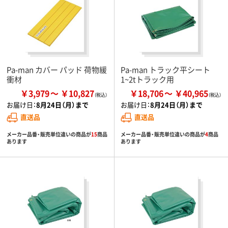
Pa-man カバー パッド 荷物緩
Pa-man トラック平シート
衝材
1~2tトラック用
￥3,979
￥10,827
￥18,706
￥40,965
お届け日：
8月24日（月）まで
お届け日：
8月24日（月）まで
直送品
直送品
メーカー品番・販売単位違いの商品が
15
商品
メーカー品番・販売単位違いの商品が
4
商品
あります
あります