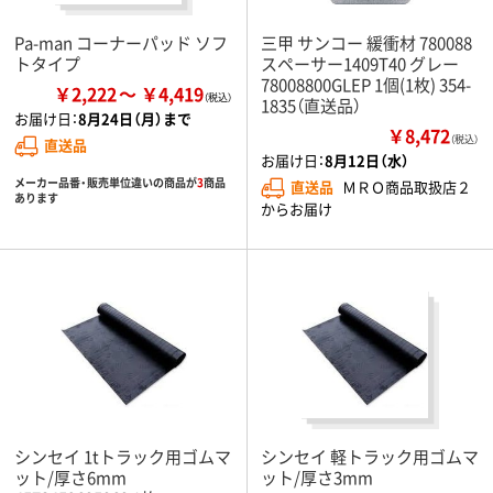
Pa-man コーナーパッド ソフ
三甲 サンコー 緩衝材 780088
トタイプ
スペーサー1409T40 グレー
78008800GLEP 1個(1枚) 354-
￥2,222
￥4,419
1835（直送品）
お届け日：
8月24日（月）まで
￥8,472
（税込）
直送品
お届け日：
8月12日（水）
メーカー品番・販売単位違いの商品が
3
商品
直送品
ＭＲＯ商品取扱店２
あります
からお届け
シンセイ 1tトラック用ゴムマ
シンセイ 軽トラック用ゴムマ
ット/厚さ6mm
ット/厚さ3mm