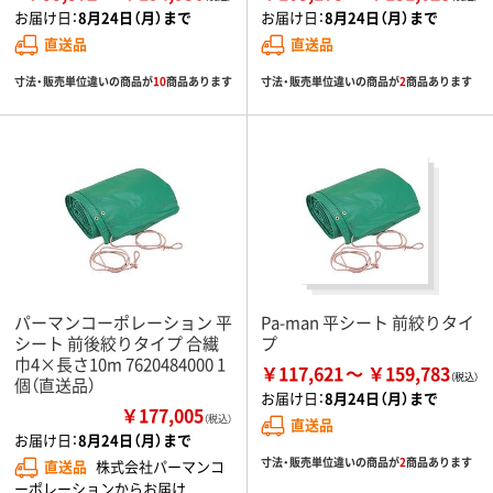
お届け日：
8月24日（月）まで
お届け日：
8月24日（月）まで
直送品
直送品
寸法・販売単位違いの商品が
10
商品あります
寸法・販売単位違いの商品が
2
商品あります
パーマンコーポレーション 平
Pa-man 平シート 前絞りタイ
シート 前後絞りタイプ 合繊
プ
巾4×長さ10m 7620484000 1
￥117,621
￥159,783
個（直送品）
お届け日：
8月24日（月）まで
￥177,005
（税込）
直送品
お届け日：
8月24日（月）まで
寸法・販売単位違いの商品が
2
商品あります
直送品
株式会社パーマンコ
ーポレーションからお届け