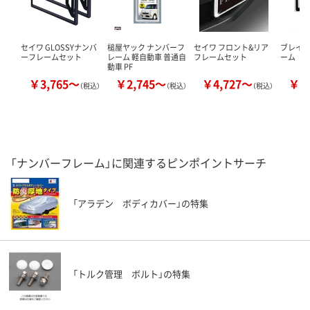
セイワ GLOSSYナンバ
槌屋ヤック ナンバーフ
セイワ フロント&リア
ブレイス
ーフレームセット
レーム 軽自動車 普通自
フレームセット
ーム
動車 PF
￥3,765～
￥2,745～
￥4,727～
￥2
（税込）
（税込）
（税込）
「ナンバーフレーム」に関連するピンポイントサーチ
「アラデン ボディカバー」の特集
「トルク管理 ボルト」の特集