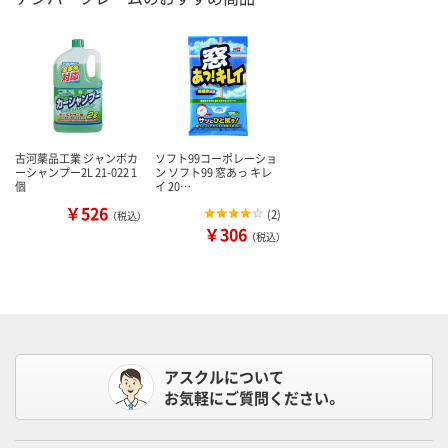
古河薬品工業 ジャンボカ
ソフト99コーポレーショ
ーシャンプー2L 21-022 1
ン ソフト99 窓あっ キレ
個
イ 20…
￥526
(
2
)
（税込）
￥306
（税込）
アスクルについて
お気軽にご質問ください。