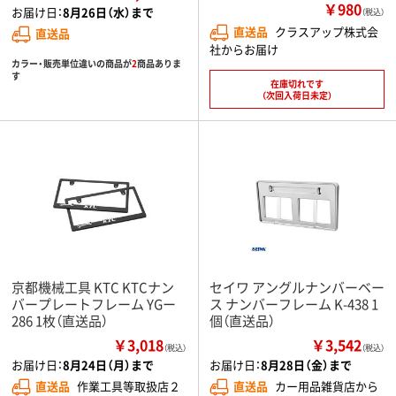
￥980
お届け日：
8月26日（水）まで
（税込）
直送品
クラスアップ株式会
直送品
社からお届け
カラー・販売単位違いの商品が
2
商品ありま
す
在庫切れです
（次回入荷日未定）
京都機械工具 KTC KTCナン
セイワ アングルナンバーベー
バープレートフレーム YGー
ス ナンバーフレーム K-438 1
286 1枚（直送品）
個（直送品）
￥3,018
￥3,542
（税込）
（税込）
お届け日：
8月24日（月）まで
お届け日：
8月28日（金）まで
直送品
作業工具等取扱店２
直送品
カー用品雑貨店から