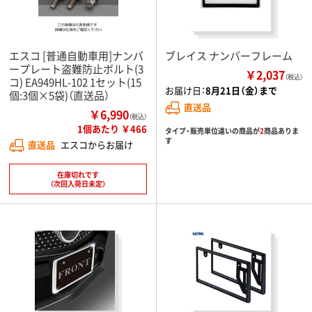
エスコ [普通自動車用]ナンバ
ブレイス ナンバーフレーム
ープレート盗難防止ボルト(3
￥2,037
（税込）
コ) EA949HL-102 1セット(15
お届け日：
8月21日（金）まで
個:3個×5袋)（直送品）
直送品
￥6,990
（税込）
1個あたり ￥466
タイプ・販売単位違いの商品が
2
商品ありま
す
直送品
エスコからお届け
在庫切れです
（次回入荷日未定）