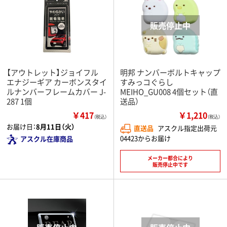
【アウトレット】ジョイフル
明邦 ナンバーボルトキャップ
エナジーギア カーボンスタイ
すみっコぐらし
ルナンバーフレームカバー J-
MEIHO_GU008 4個セット（直
287 1個
送品）
￥417
￥1,210
（税込）
（税込）
お届け日：
8月11日（火）
直送品
アスクル指定出荷元
04423からお届け
アスクル在庫商品
メーカー都合により
販売停止中です