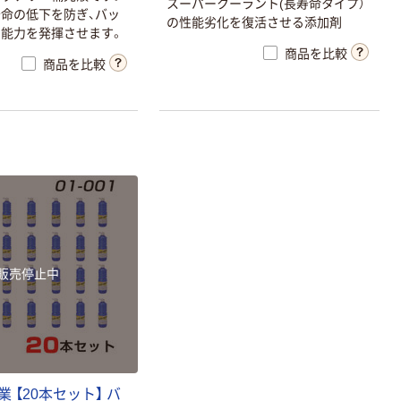
スーパークーラント(長寿命タイプ）
命の低下を防ぎ、バッ
の性能劣化を復活させる添加剤
能力を発揮させます。
アズワン 医療介
護施設運営備品
商品を比較
商品を比較
ファイナルイン
ＳＧ（潤滑防錆
￥4,798~
剤）
（税込）
WDー40社
WD―40 超浸透
性防錆剤MUPス
プレー容器(アプ
￥1,222
（税込）
リケーター)
WDSPA 1本
カゴへ
467-8550（直送
販売停止中
品）
 【20本セット】 バ