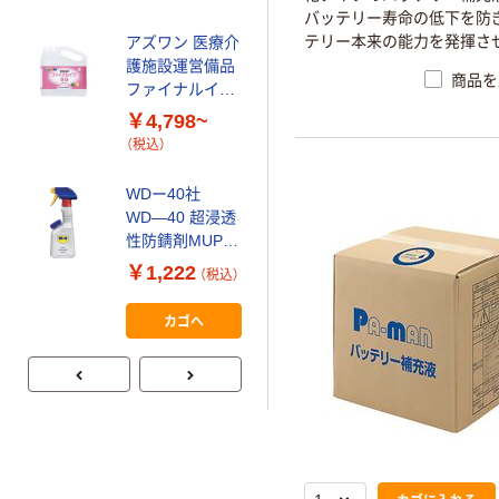
バッテリー寿命の低下を防
テリー本来の能力を発揮さ
アズワン 医療介
トラスコ中山
護施設運営備品
TRUSCO 浄化
商品を
ファイナルイン
槽用オイル1L
ＳＧ（潤滑防錆
TOJON 143-
￥4,798~
￥1,723
（税込）
剤）
8828 1個
（税込）
カゴへ
WDー40社
WD―40 超浸透
NIC金型防錆剤
性防錆剤MUPス
スプレー
プレー容器(アプ
￥1,222
（税込）
リケーター)
￥2,290~
WDSPA 1本
（税込）
カゴへ
467-8550（直送
品）