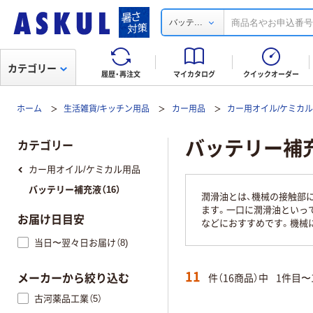
...
バッテ
カテゴリー
履歴・再注文
マイカタログ
クイックオーダー
ホーム
生活雑貨/キッチン用品
カー用品
カー用オイル/ケミカ
バッテリー補
カテゴリー
カー用オイル/ケミカル用品
バッテリー補充液（16）
潤滑油とは、機械の接触部
ます。一口に潤滑油といっ
お届け日目安
などにおすすめです。機械
当日〜翌々日お届け（8)
11
件（16商品）中
1件目〜
メーカーから絞り込む
古河薬品工業（5）