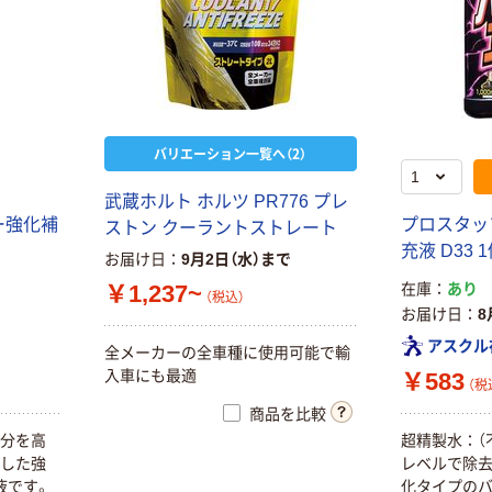
三共コーポレー
THK（ティーエ
バリエーション一覧へ（2）
ション 錆取り
イチケー） グリ
#154 1本
ース グリ-スオ
イル-AFE-
武蔵ホルト ホルツ PR776 プレ
￥950
￥6,288~
（税込）
CA.GRS
ー強化補
プロスタッ
ストン クーラントストレート
（税込）
充液 D33 
カゴへ
お届け日
9月2日（水）まで
ラクラクスーパ
￥1,237~
在庫
あり
（税込）
ークーラント2L
お届け日
8
イチネンケミカ
古河薬品工業
ルズ NX20 ハイ
アスクル
全メーカーの全車種に使用可能で輸
￥942~
グリース
（税込）
入車にも最適
￥583
（税
￥997~
（税込）
商品を比較
成分を高
超精製水：（
マイスト MYST
用した強
レベルで除去
廃油処理パック
液です。
化タイプのバ