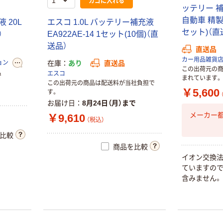
カゴに入れる
ッテリー 補
自動車 精製水
 20L
エスコ 1.0L バッテリー補充液
セット)（直
）
EA922AE-14 1セット(10個)（直
送品）
直送品
カー用品雑貨
ョン
在庫
あり
直送品
この出荷元の
エスコ
で
まれています。
この出荷元の商品は配送料が当社負担で
￥5,600
す。
お届け日
8月24日（月）まで
メーカー
￥9,610
（税込）
比較
商品を比較
イオン交換
ていますので
含みません。