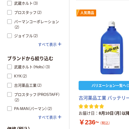
武蔵ホルト（3）
プロスタッフ（2）
人気商品
パーマンコーポレーション
（2）
ジョイフル（2）
すべて表示
ブランドから絞り込む
武蔵ホルト（Holts）（3）
KYK（2）
バリエーション一覧へ（3
古河薬品工業（2）
プロスタッフ（PROSTAFF）
古河薬品工業 バッテリ
（2）
PA-MAN（パーマン）（2）
お届け日
8月10日（月）以
すべて表示
￥236~
（税込）