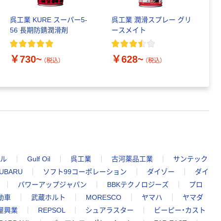
呉工業 KURE スーパー5-
呉工業 潤滑スプレー グリ
エ
56 長期防錆潤滑剤
ースメイト
混
￥730~
￥628~
￥
（税込）
（税込）
ル
Gulf Oil
呉工業
古河薬品工業
サンテック
UBARU
ソフト99コーポレーション
ダイゾー
ダイ
パワーアップジャパン
BBKテクノロジーズ
プロ
動車
武蔵ホルト
MORESCO
ヤマハ
ヤマダ
屋興業
REPSOL
シュアラスター
ビーピー・カスト