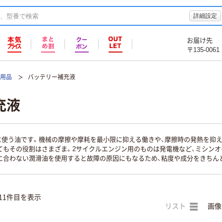
詳細設定
お届け先
〒135-0061
ル用品
バッテリー補充液
充液
に使う油です。機械の摩擦や摩耗を最小限に抑える働きや、摩擦時の発熱を抑
てもその役割はさまざま。2サイクルエンジン用のものは発電機など、ミシンオ
に合わない潤滑油を使用すると故障の原因にもなるため、粘度や成分をきちん
11件目を表示
リスト
画像