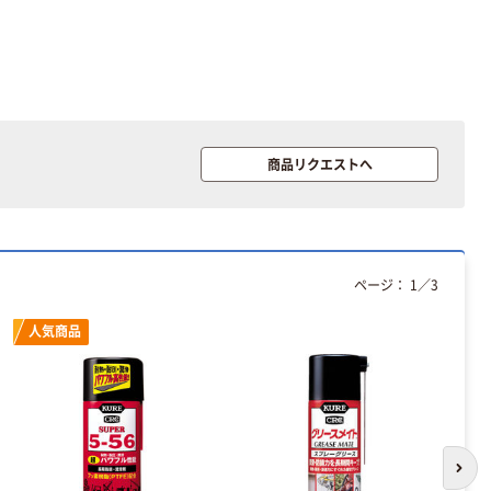
商品リクエストへ
ページ：
1
／
3
人気商品
次の