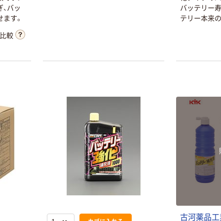
4.5L 6217 1個
ぎ、バッ
バッテリー寿
685-6993（直送
￥457
（税込）
せます。
テリー本来の
品）
比較
カゴへ
エーゼット シャ
ーシーグリース
￥401~
（税込）
呉工業 高粘着性
潤滑剤 高粘着潤
滑スプレー
420ml NO1060
￥777
（税込）
1本 61-2826-
25（直送品）
カゴへ
古河薬品工業