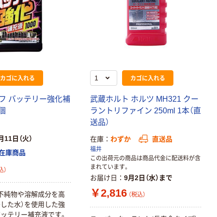
防錆剤 クリンジ
ンキ 420 イチネ
カゴに入れる
カゴに入れる
ンケミカルズ
￥14,731~
フ バッテリー強化補
武蔵ホルト ホルツ MH321 クー
（税込）
1個
ラントリファイン 250ml 1本（直
送品）
信越化学工業 シ
リコーンオイル
月11日（火）
在庫
わずか
直送品
￥13,420~
福井
在庫商品
（税込）
この出荷元の商品は商品代金に配送料が含
まれています。
込）
お届け日
9月2日（水）まで
住鉱潤滑剤 スミ
グリススプレー
￥2,816
不純物や溶解成分を高
（税込）
￥1,266~
した水）を使用した強
ッテリー補充液です。
（税込）