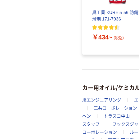
剤 シリ
呉工業 KURE 5-56 防
22-
滑剤 171-7936
￥434~
（税込）
カー用オイル/ケミカ
旭エンジニアリング
エ
三共コーポレーション
ヘン
トラスコ中山
スタッフ
フックスジャ
コーポレーション
ルー