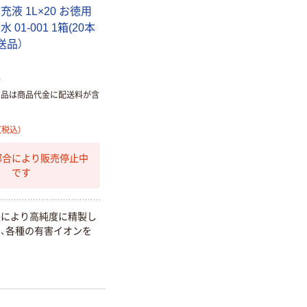
充液 1L×20 お徳用
 01-001 1箱(20本
送品）
店
商品は商品代金に配送料が含
（税込）
都合により販売停止中
です
法により高純度に精製し
、各種の有害イオンを