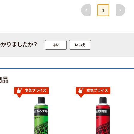
前へ
次へ
1
つかりましたか？
はい
いいえ
商品
本気プライス
本気プライス