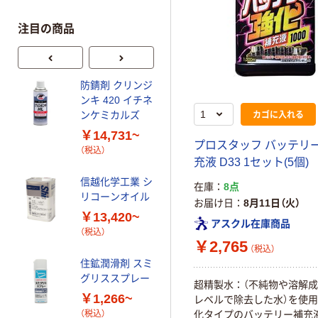
注目の商品
防錆剤 クリンジ
エーゼット AZ
ンキ 420 イチネ
長期防錆オイル
カゴに入れる
ンケミカルズ
216h L1481
￥14,731~
￥2,562~
プロスタッフ バッテリ
（税込）
（税込）
充液 D33 1セット(5個)
信越化学工業 シ
イチネンケミカ
在庫
8点
リコーンオイル
ルズ ラスジェッ
お届け日
8月11日（火）
ト 防錆剤
￥13,420~
アスクル在庫商品
￥1,072~
（税込）
￥2,765
（税込）
（税込）
住鉱潤滑剤 スミ
グリススプレー
エーゼット ター
超精製水：（不純物や溶解
ビンオイル
￥1,266~
レベルで除去した水）を使
￥497~
化タイプのバッテリー補充
（税込）
（税込）