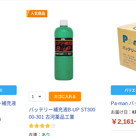
人気商品
）
バリエ
カゴに入れる
ー補充液
Pa-man
バッテリー補充液B-UP ST300
お届け日
8
00-301 古河薬品工業
降
￥2,161
在庫
あり