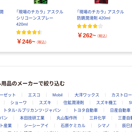
錆潤
「現場のチカラ」 アスクル
「現場のチカラ」 アスクル
シリコーンスプレー
防錆潤滑剤 420ml
420ml
￥262~
（税込）
￥246~
（税込）
ル用品のメーカーで絞り込む
ーゼット
エスコ
Mobil
大澤ワックス
カストロー
ショーワ
スズキ
住鉱潤滑剤
スズキ機工
S
トタル・ルブリカンツ・ジャパン
トヨタ自動車
日産自動車
パン
本田技研工業
丸山製作所
三井化学
三菱自
ト産業
シーシーアイ
石原ケミカル
シマノ
辰巳