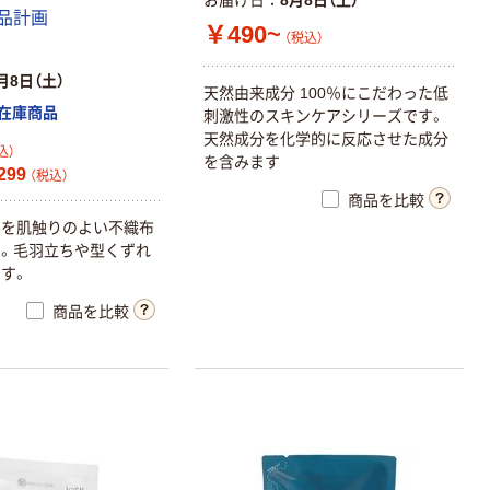
良品計画
￥490~
（税込）
月8日（土）
天然由来成分 100％にこだわった低
在庫商品
刺激性のスキンケアシリーズです。
天然成分を化学的に反応させた成分
込）
を含みます
299
（税込）
商品を比較
綿を肌触りのよい不織布
。毛羽立ちや型くずれ
す。
商品を比較