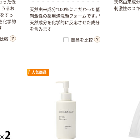
わった低
天然由来成分
。うるお
刺激性のスキ
天然由来成分*100％にこだわった低
れをすっ
刺激性の薬用泡洗顔フォームです。*
を化学的
天然成分を化学的に反応させた成分
す
を含みます
比較
商品を比較
人気商品