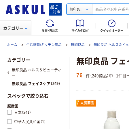
...
無印良
カテゴリー
履歴・再注文
マイカタログ
クイックオーダー
ホーム
生活雑貨/キッチン用品
無印良品
無印良品 ヘルス＆ビ
無印良品 フェ
カテゴリー
無印良品 ヘルス＆ビューティ
76
件（249商品）中
1件目
ー
無印良品 フェイスケア（249）
スペックで絞り込む
人気商品
原産国
日本（241）
中華人民共和国（1）