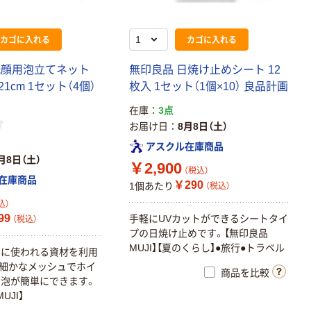
カゴに入れる
カゴに入れる
洗顔用泡立てネット
無印良品 日焼け止めシート 12
1cm 1セット（4個）
枚入 1セット（1個×10） 良品計画
在庫
3点
お届け日
8月8日（土）
アスクル在庫商品
月8日（土）
￥2,900
（税込）
在庫商品
￥290
1個あたり
（税込）
込）
99
手軽にUVカットができるシートタイ
（税込）
プの日焼け止めです。【無印良品
MUJI】【夏のくらし】●旅行●トラベル
品に使われる資材を利用
細かなメッシュでホイ
商品を比較
泡が簡単にできます。
UJI】