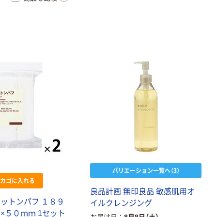
バリエーション一覧へ（3）
カゴに入れる
良品計画 無印良品 敏感肌用オ
コットンパフ １８９
イルクレンジング
×５０ｍｍ 1セット
お届け日
8月8日（土）