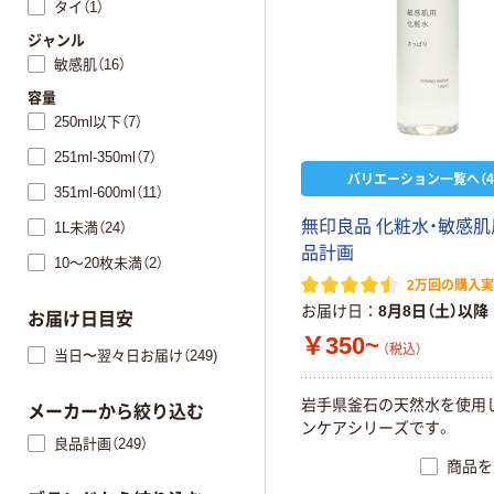
タイ（1）
ジャンル
敏感肌（16）
容量
250ml以下（7）
251ml-350ml（7）
バリエーション一覧へ（4
351ml-600ml（11）
無印良品 化粧水・敏感
1L未満（24）
品計画
10～20枚未満（2）
2万回の購入
お届け日
8月8日（土）以降
お届け日目安
￥350~
（税込）
当日〜翌々日お届け（249)
岩手県釜石の天然水を使用
メーカーから絞り込む
ンケアシリーズです。
良品計画（249）
商品を