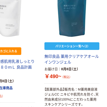
バリエーション一覧へ（2）
カゴに入れる
無印良品 薬用クリアケアオール
敏感肌用乳液しっとり
インワンジェル
１８０ｍＬ 良品計画
お届け日
8月8日（土）
￥490~
（税込）
月8日（土）
在庫商品
【医薬部外品】販売名：M薬用美容液
ジェルCC ニキビや肌荒れを防ぐ、天
込）
然由来成分100%にこだわった薬用
スキンケアシリーズです。