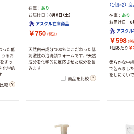
（1個×2） 
在庫
あり
お届け日
8月8日（土）
在庫
あり
お届け日
8
アスクル在庫商品
アスクル
￥750
（税込）
￥598
（税
￥
1個あたり
わった低
天然由来成分*100％にこだわった低
。うるお
刺激性の泡洗顔フォームです。*天然
れをすっ
成分を化学的に反応させた成分を含
柔らかな中
を化学的
みます
で包みました
す
をしにくいで
商品を比較
比較