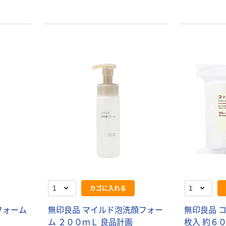
カゴに入れる
フォーム
無印良品 マイルド泡洗顔フォー
無印良品 
ム ２００ｍＬ 良品計画
枚入 約６０