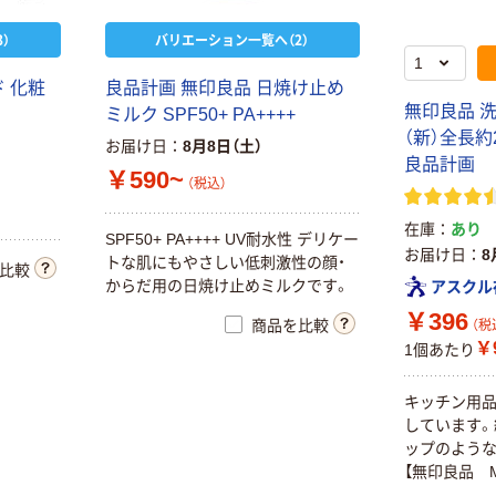
）
バリエーション一覧へ（2）
 化粧
良品計画 無印良品 日焼け止め
無印良品 
ミルク SPF50+ PA++++
（新）全長約2
お届け日
8月8日（土）
良品計画
￥590~
（税込）
在庫
あり
SPF50+ PA++++ UV耐水性 デリケー
お届け日
8
トな肌にもやさしい低刺激性の顔・
比較
からだ用の日焼け止めミルクです。
アスクル
￥396
商品を比較
（税
￥
1個あたり
キッチン用
しています。
ップのような
【無印良品 M