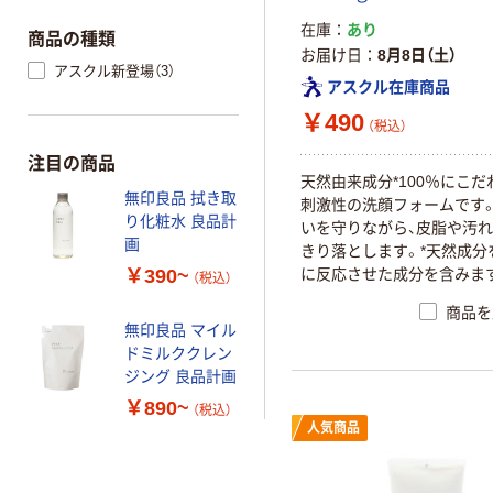
在庫
あり
商品の種類
お届け日
8月8日（土）
アスクル新登場（3）
アスクル在庫商品
￥490
（税込）
注目の商品
天然由来成分*100％にこだ
無印良品 拭き取
刺激性の洗顔フォームです
り化粧水 良品計
いを守りながら、皮脂や汚
画
きり落とします。*天然成分
￥390~
に反応させた成分を含みま
（税込）
商品を
無印良品 マイル
ドミルククレン
ジング 良品計画
￥890~
（税込）
人気商品