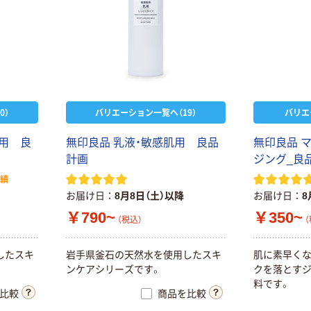
0）
バリエーション一覧へ（19）
バリエ
肌用 良
無印良品 乳液・敏感肌用 良品
無印良品 
計画
ジング_良
実績
お届け日
8月8日（土）以降
お届け日
8
￥790~
￥350~
（税込）
（
したスキ
岩手県釜石の天然水を使用したスキ
肌に素早くな
ンケアシリーズです。
クを落とす
料です。
比較
商品を比較