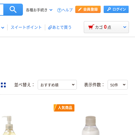
ヘルプ
各種お手続き
0
スイートポイント
あとで買う
カゴ
点
並べ替え：
表示件数：
人気商品