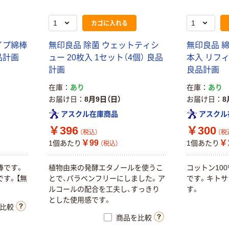
カゴに入れる
イプ綿棒
無印良品 除菌 ウェットティシ
無印良品 
品計画
ュー 20枚入 1セット（4個） 良品
本入 リフィ
計画
良品計画
在庫
あり
在庫
あり
お届け日
8月9日（日）
お届け日
8
アスクル在庫商品
アスクル
￥396
￥300
（税込）
（税
￥99
￥
1個あたり
1個あたり
（税込）
棒です。
植物由来の発酵エタノールを使うこ
コットン10
す。【無
とで、パラベンフリーにしました。ア
です。キトサ
ルコールの配合を工夫し、すっきり
す。
とした使用感です。
比較
商品を比較