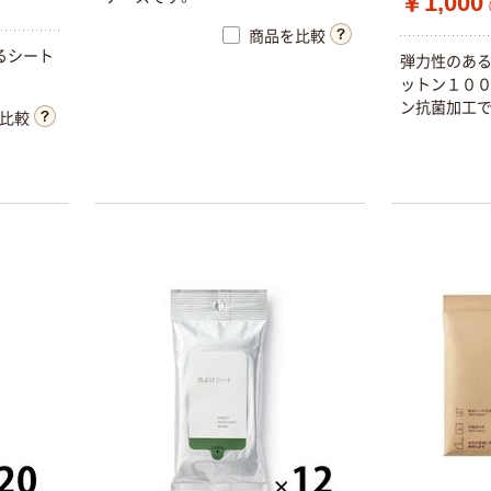
￥1,000
商品を比較
るシート
弾力性のあ
ットン１００
ン抗菌加工で
比較