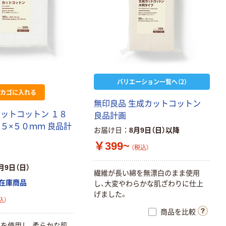
バリエーション一覧へ（2）
カゴに入れる
無印良品 生成カットコットン
カットコットン １８
良品計画
６５×５０ｍｍ 良品計
お届け日
8月9日（日）以降
￥399~
（税込）
月9日（日）
繊維が長い綿を無漂白のまま使用
在庫商品
し、大変やわらかな肌ざわりに仕上
げました。
込）
商品を比較
を使用し、柔らかな肌