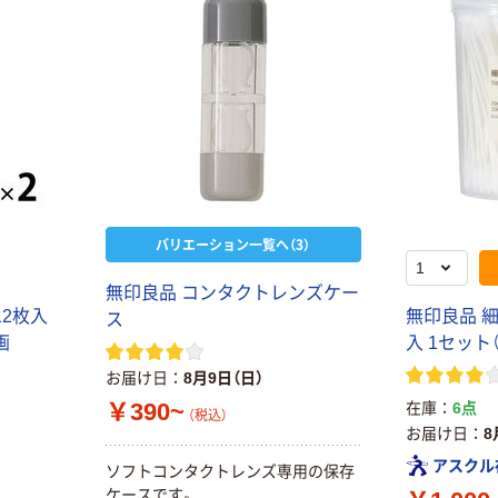
バリエーション一覧へ（3）
無印良品 コンタクトレンズケー
12枚入
無印良品 細
ス
画
入 1セット
お届け日
8月9日（日）
￥390~
在庫
6点
（税込）
お届け日
8
アスクル
ソフトコンタクトレンズ専用の保存
ケースです。