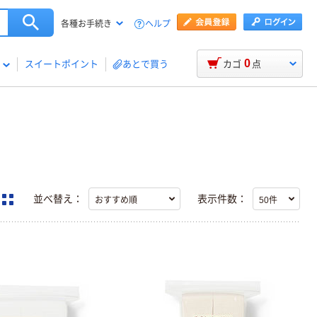
ヘルプ
各種お手続き
0
スイートポイント
あとで買う
カゴ
点
並べ替え：
表示件数：