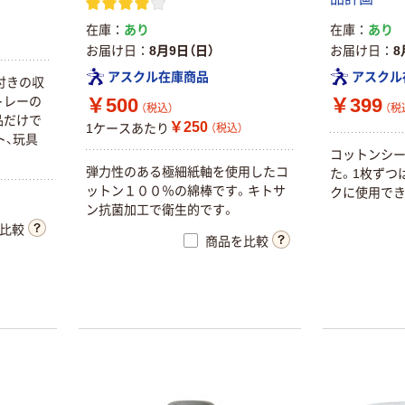
在庫
あり
在庫
あり
お届け日
8月9日（日）
お届け日
8
アスクル在庫商品
アスクル
付きの収
トレーの
￥500
￥399
（税込）
（税
品だけで
￥250
1ケースあたり
（税込）
ト、玩具
コットンシー
弾力性のある極細紙軸を使用したコ
た。1枚ずつ
ットン１００％の綿棒です。キトサ
クに使用でき
ン抗菌加工で衛生的です。
比較
商品を比較