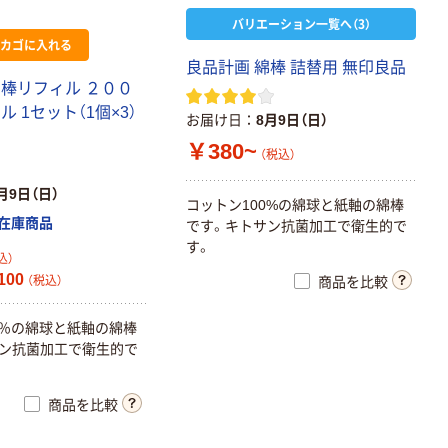
バリエーション一覧へ（3）
カゴに入れる
良品計画 綿棒 詰替用 無印良品
綿棒リフィル ２００
ル 1セット（1個×3）
お届け日
8月9日（日）
￥380~
（税込）
月9日（日）
コットン100%の綿球と紙軸の綿棒
在庫商品
です。キトサン抗菌加工で衛生的で
す。
込）
100
（税込）
商品を比較
0％の綿球と紙軸の綿棒
ン抗菌加工で衛生的で
商品を比較