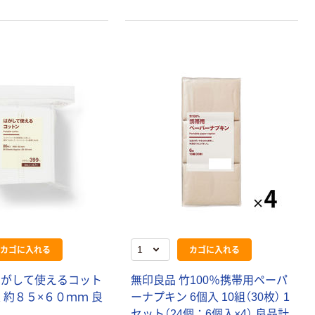
カゴに入れる
カゴに入れる
はがして使えるコット
無印良品 竹100％携帯用ペーパ
 約８５×６０ｍｍ 良
ーナプキン 6個入 10組（30枚） 1
セット（24個：6個入×4） 良品計