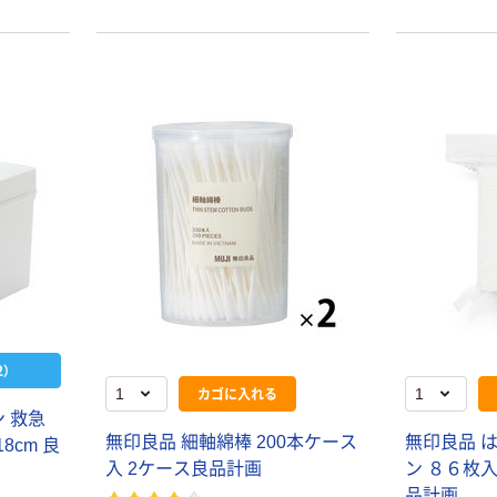
）
カゴに入れる
 救急
無印良品 細軸綿棒 200本ケース
無印良品 
8cm 良
入 2ケース良品計画
ン ８６枚入
品計画