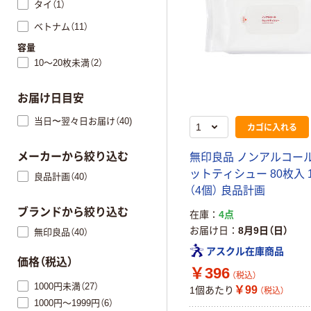
タイ（1）
ベトナム（11）
容量
10～20枚未満（2）
お届け日目安
当日〜翌々日お届け（40)
カゴに入れる
メーカーから絞り込む
無印良品 ノンアルコール
ットティシュー 80枚入 
良品計画（40）
（4個） 良品計画
ブランドから絞り込む
在庫
4点
お届け日
8月9日（日）
無印良品（40）
アスクル在庫商品
価格（税込）
￥396
（税込）
1000円未満（27）
￥99
1個あたり
（税込）
1000円～1999円（6）