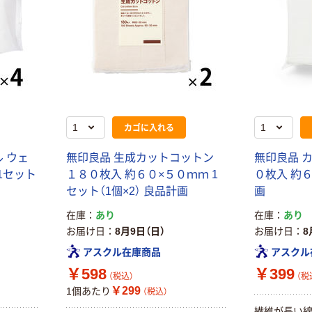
カゴに入れる
 ウェ
無印良品 生成カットコットン
無印良品 
1セット
１８０枚入 約６０×５０ｍｍ 1
０枚入 約
セット（1個×2） 良品計画
画
在庫
あり
在庫
あり
お届け日
8月9日（日）
お届け日
8
アスクル在庫商品
アスクル
￥598
￥399
（税込）
（税
￥299
1個あたり
（税込）
繊維が長い綿