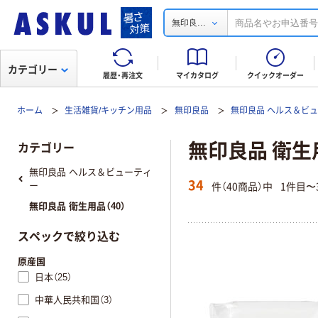
...
無印良
カテゴリー
履歴・再注文
マイカタログ
クイックオーダー
ホーム
生活雑貨/キッチン用品
無印良品
無印良品 ヘルス＆ビ
無印良品 衛生
カテゴリー
無印良品 ヘルス＆ビューティ
34
件（40商品）中
1件目〜
ー
無印良品 衛生用品（40）
スペックで絞り込む
原産国
日本（25）
中華人民共和国（3）