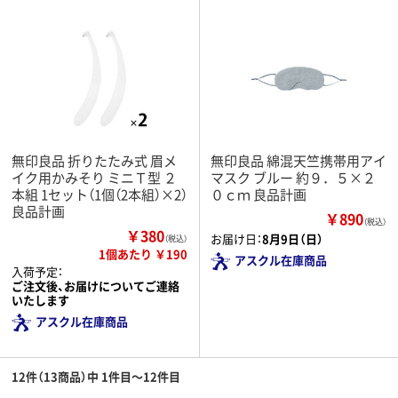
無印良品 折りたたみ式 眉メ
無印良品 綿混天竺携帯用アイ
イク用かみそり ミニＴ型 ２
マスク ブルー 約９．５×２
本組 1セット（1個（2本組）×2）
０ｃｍ 良品計画
良品計画
￥890
（税込）
￥380
お届け日：
8月9日（日）
（税込）
1個あたり ￥190
アスクル在庫商品
入荷予定：
ご注文後、お届けについてご連絡
いたします
アスクル在庫商品
12件（13商品）中 1件目～12件目