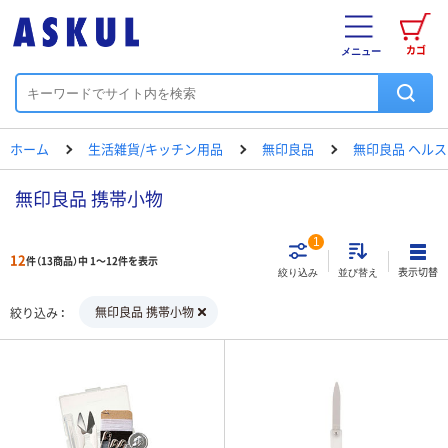
カゴ
メニュー
ホーム
生活雑貨/キッチン用品
無印良品
無印良品 ヘル
無印良品 携帯小物
1
12
件（13商品）中 1～12件を表示
表示切替
絞り込み
並び替え
無印良品 携帯小物
絞り込み