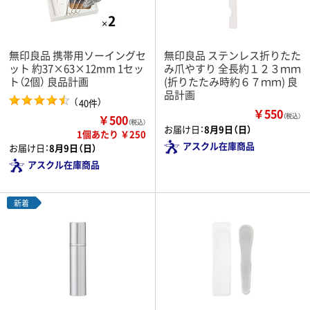
無印良品 携帯用ソーイングセ
無印良品 ステンレス折りたた
ット 約37×63×12mm 1セッ
み爪やすり 全長約１２３ｍｍ
ト（2個） 良品計画
(折りたたみ時約６７ｍｍ) 良
品計画
（
）
40件
￥550
￥500
（税込）
（税込）
お届け日：
8月9日（日）
1個あたり ￥250
アスクル在庫商品
お届け日：
8月9日（日）
アスクル在庫商品
新着