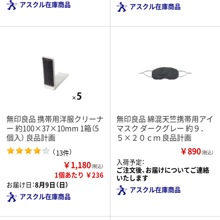
アスクル在庫商品
アスクル在庫商品
無印良品 携帯用洋服クリーナ
無印良品 綿混天竺携帯用アイ
ー 約100×37×10mm 1箱（5
マスク ダークグレー 約９．
個入） 良品計画
５×２０ｃｍ 良品計画
￥890
（
）
13件
（税込）
入荷予定：
￥1,180
（税込）
ご注文後、お届けについてご連絡
1個あたり ￥236
いたします
お届け日：
8月9日（日）
アスクル在庫商品
アスクル在庫商品