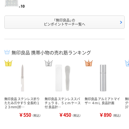
「無印良品」の
ピンポイントサーチ一覧へ
無印良品 携帯小物の売れ筋ランキング
無印良品 ステンレス折り
無印良品 ステンレススパ
無印良品 アルミアトマイ
無
たたみ爪やすり 全長約１
チュラ ８．５ｃｍ ケース
ザー ４ｍＬ 良品計画
グ
２３ｍｍ(折…
付 良品計…
3
￥550
￥450
￥890
（税込）
（税込）
（税込）