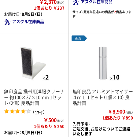
￥2,370
アスクル在庫商品
（税込）
1個あたり ￥237
サイズ・販売単位違いの商品が
2
商品ありま
お届け日：
8月9日（日）
す
アスクル在庫商品
新着
無印良品 携帯用洋服クリーナ
無印良品 アルミアトマイザー
ー 約100×37×10mm 1セッ
４ｍＬ 1セット（1個×10） 良
ト（2個） 良品計画
品計画
￥8,900
（
）
13件
（税込）
1個あたり ￥890
￥500
（税込）
入荷予定：
1個あたり ￥250
ご注文後、お届けについてご連絡
お届け日：
8月9日（日）
いたします