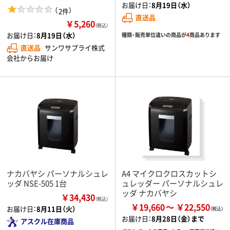
お届け日：
8月19日（水）
（
）
2件
直送品
￥5,260
（税込）
お届け日：
8月19日（水）
種類・販売単位違いの商品が
4
商品あります
直送品
サンワサプライ株式
会社からお届け
ナカバヤシ パーソナルシュレ
A4 マイクロクロスカットシ
ッダ NSE-505 1台
ュレッダー パーソナルシュレ
ッダ ナカバヤシ
￥34,430
（税込）
￥19,660
￥22,550
お届け日：
8月11日（火）
お届け日：
8月28日（金）まで
アスクル在庫商品