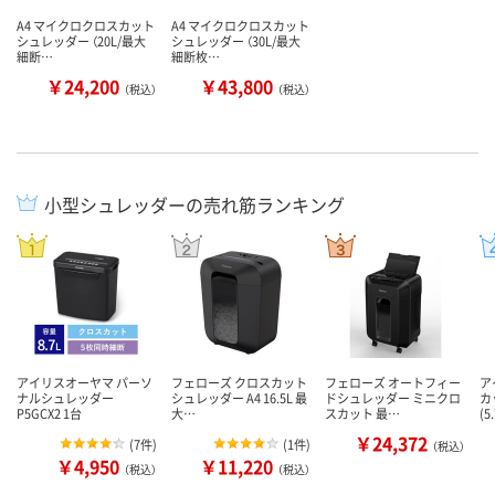
A4 マイクロクロスカット
A4 マイクロクロスカット
シュレッダー （20L/最大
シュレッダー （30L/最大
細断…
細断枚…
￥24,200
￥43,800
（税込）
（税込）
小型シュレッダーの売れ筋ランキング
アイリスオーヤマ パーソ
フェローズ クロスカット
フェローズ オートフィー
ア
ナルシュレッダー
シュレッダー A4 16.5L 最
ドシュレッダー ミニクロ
カ
P5GCX2 1台
大…
スカット 最…
(5
￥24,372
(
7件
)
(
1件
)
（税込）
￥4,950
￥11,220
（税込）
（税込）