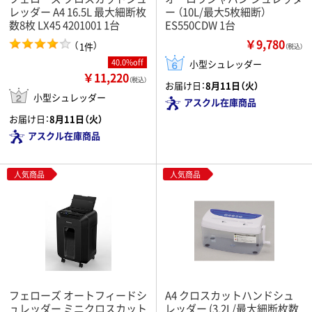
レッダー A4 16.5L 最大細断枚
ー （10L/最大5枚細断）
数8枚 LX45 4201001 1台
ES550CDW 1台
￥9,780
（
）
1件
（税込）
40.0%off
小型シュレッダー
￥11,220
（税込）
お届け日：
8月11日（火）
小型シュレッダー
アスクル在庫商品
お届け日：
8月11日（火）
アスクル在庫商品
人気商品
人気商品
フェローズ オートフィードシ
A4 クロスカットハンドシュ
ュレッダー ミニクロスカット
レッダー (3.2L/最大細断枚数