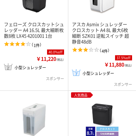
フェローズ クロスカットシュ
アスカ Asmix シュレッダー
レッダー A4 16.5L 最大細断枚
クロスカット A4 8L 最大6枚
数8枚 LX45 4201001 1台
細断 SZK01 逆転スイッチ 超
静音48dB
（
）
1件
（
）
4件
40.0%off
￥11,220
37.5%off
（税込）
￥11,880
（税込）
小型シュレッダー
小型シュレッダー
スポンサー
スポンサー
人気商品