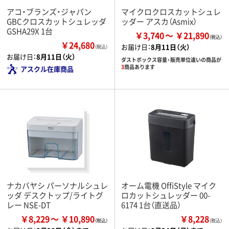
アコ・ブランズ・ジャパン
マイクロクロスカットシュレ
GBCクロスカットシュレッダ
ッダー アスカ（Asmix）
GSHA29X 1台
￥3,740
￥21,890
￥24,680
お届け日：
8月11日（火）
（税込）
お届け日：
8月11日（火）
ダストボックス容量・販売単位違いの商品が
3
商品あります
アスクル在庫商品
ナカバヤシ パーソナルシュレ
オーム電機 OffiStyle マイク
ッダ デスクトップ/ライトグ
ロカットシュレッダー 00-
レー NSE-DT
6174 1台（直送品）
￥8,229
￥10,890
￥8,228
（税込）