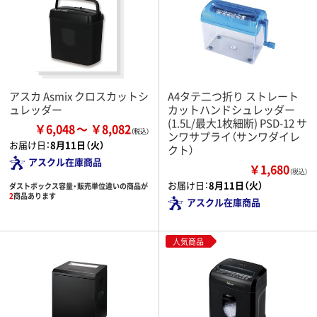
アスカ Asmix クロスカットシ
A4タテ二つ折り ストレート
ュレッダー
カットハンドシュレッダー
(1.5L/最大1枚細断) PSD-12 サ
￥6,048
￥8,082
ンワサプライ（サンワダイレ
お届け日：
8月11日（火）
クト）
アスクル在庫商品
￥1,680
（税込）
お届け日：
8月11日（火）
ダストボックス容量・販売単位違いの商品が
2
商品あります
アスクル在庫商品
人気商品