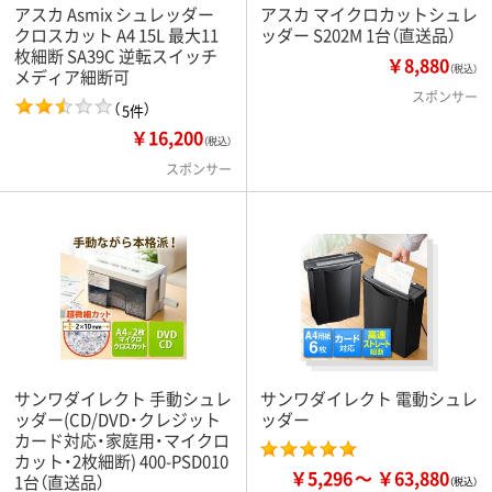
アスカ Asmix シュレッダー
アスカ マイクロカットシュレ
クロスカット A4 15L 最大11
ッダー S202M 1台（直送品）
枚細断 SA39C 逆転スイッチ
￥8,880
（税込）
メディア細断可
スポンサー
（
）
5件
￥16,200
（税込）
スポンサー
サンワダイレクト 手動シュレ
サンワダイレクト 電動シュレ
ッダー(CD/DVD・クレジット
ッダー
カード対応・家庭用・マイクロ
カット・2枚細断) 400-PSD010
￥5,296
￥63,880
1台（直送品）