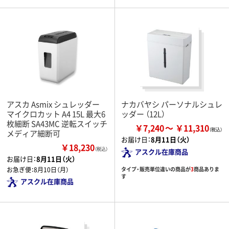
アスカ Asmix シュレッダー
ナカバヤシ パーソナルシュレ
マイクロカット A4 15L 最大6
ッダー （12L）
枚細断 SA43MC 逆転スイッチ
￥7,240
￥11,310
メディア細断可
お届け日：
8月11日（火）
￥18,230
（税込）
アスクル在庫商品
お届け日：
8月11日（火）
タイプ・販売単位違いの商品が
3
商品ありま
お急ぎ便：
8月10日（月）
す
アスクル在庫商品