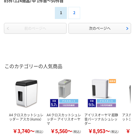
85件（124商品）中 1件目～50件目
1
2
前のページへ
次のページへ
このカテゴリーの人気商品
A4 クロスカットシュレ
A4 クロスカットシュレ
アイリスオーヤマ 超静
アスカ A
ッダー アスカ（Asmix）
ッダー アイリスオーヤ
音パーソナルシュレッ
ットシ
マ
ダー
￥3,740～
￥5,560～
￥8,953～
￥6
（税込）
（税込）
（税込）