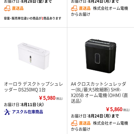
お届け日：
8月28日（金）まで
お届け日：
8月24日（月）まで
直送品
直送品
株式会社オーム電機
からお届け
容量・販売単位違いの商品が
2
商品あります
オーロラ デスクトップシュレ
A4 クロスカットシュレッダ
ッダー DS250MQ 1台
ー(8L/最大5枚細断) SHR-
X205B オーム電機（OHM）（直
￥5,980
（税込）
送品）
お届け日：
8月11日（火）
￥5,860
（税込）
アスクル在庫商品
お届け日：
8月24日（月）まで
直送品
株式会社オーム電機
からお届け