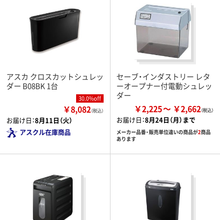
アスカ クロスカットシュレッ
セーブ・インダストリー レタ
ダー B08BK 1台
ーオープナー付電動シュレッ
ダー
30.0%off
￥2,225
￥2,662
￥8,082
（税込）
お届け日：
8月24日（月）まで
お届け日：
8月11日（火）
アスクル在庫商品
メーカー品番・販売単位違いの商品が
2
商品
あります