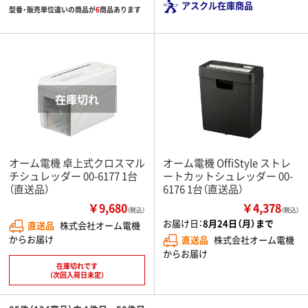
アスクル在庫商品
型番・販売単位違いの商品が
6
商品あります
オーム電機 卓上式クロスマル
オーム電機 OffiStyle ストレ
チシュレッダー 00-6177 1台
ートカットシュレッダー 00-
（直送品）
6176 1台（直送品）
￥9,680
￥4,378
（税込）
（税込）
お届け日：
8月24日（月）まで
直送品
株式会社オーム電機
からお届け
直送品
株式会社オーム電機
からお届け
在庫切れです
（次回入荷日未定）