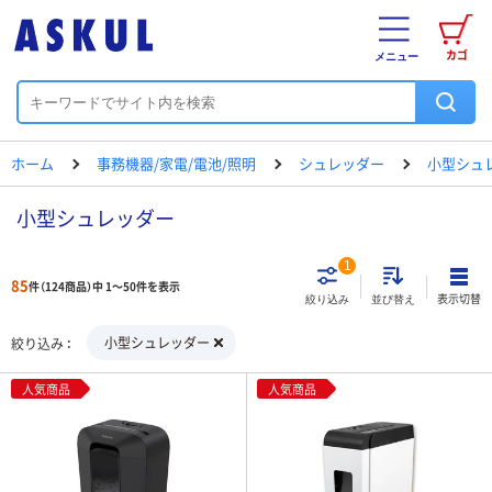
カゴ
メニュー
ホーム
事務機器/家電/電池/照明
シュレッダー
小型シュ
小型シュレッダー
1
85
件（124商品）中 1～50件を表示
表示切替
絞り込み
並び替え
小型シュレッダー
絞り込み
人気商品
人気商品