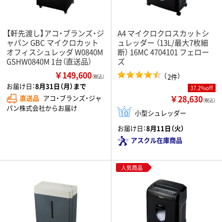
【軒先渡し】アコ・ブランズ・ジ
A4 マイクロクロスカットシ
ャパン GBC マイクロカット
ュレッダー （13L/最大7枚細
オフィスシュレッダ W0840M
断） 16MC 4704101 フェロー
GSHW0840M 1台（直送品）
ズ
￥149,600
（
）
2件
（税込）
お届け日：
8月31日（月）まで
37.2%off
￥28,630
直送品
アコ・ブランズ・ジャ
（税込）
パン株式会社からお届け
小型シュレッダー
お届け日：
8月11日（火）
アスクル在庫商品
人気商品