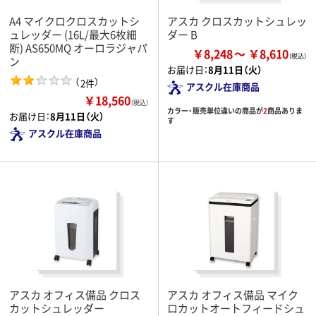
A4 マイクロクロスカットシ
アスカ クロスカットシュレッ
ュレッダー (16L/最大6枚細
ダー B
断) AS650MQ オーロラジャパ
￥8,248
￥8,610
ン
お届け日：
8月11日（火）
（
）
2件
アスクル在庫商品
￥18,560
（税込）
カラー・販売単位違いの商品が
2
商品ありま
お届け日：
8月11日（火）
す
アスクル在庫商品
アスカ オフィス備品 クロス
アスカ オフィス備品 マイク
カットシュレッダー
ロカットオートフィードシュ