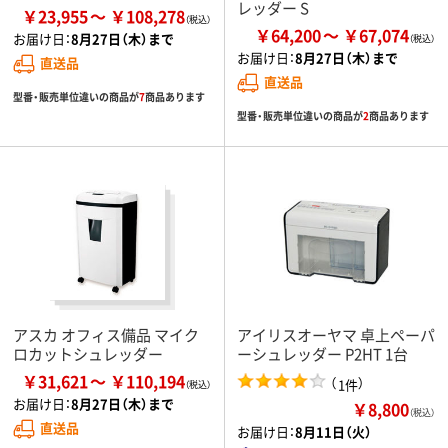
レッダー S
￥23,955
￥108,278
￥64,200
￥67,074
お届け日：
8月27日（木）まで
お届け日：
8月27日（木）まで
直送品
直送品
型番・販売単位違いの商品が
7
商品あります
型番・販売単位違いの商品が
2
商品あります
アスカ オフィス備品 マイク
アイリスオーヤマ 卓上ペーパ
ロカットシュレッダー
ーシュレッダー P2HT 1台
￥31,621
￥110,194
（
）
1件
お届け日：
8月27日（木）まで
￥8,800
（税込）
直送品
お届け日：
8月11日（火）