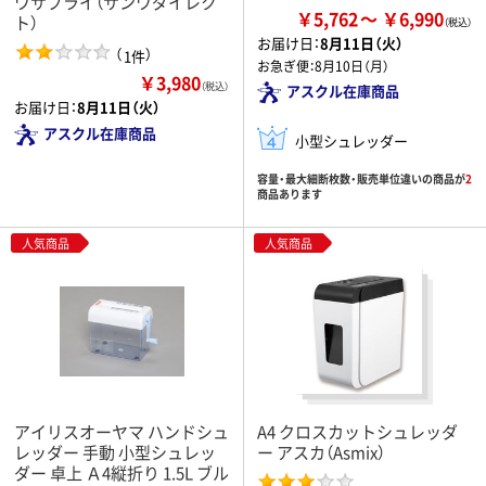
ワサプライ（サンワダイレク
￥5,762
￥6,990
ト）
お届け日：
8月11日（火）
（
）
1件
お急ぎ便：
8月10日（月）
￥3,980
（税込）
アスクル在庫商品
お届け日：
8月11日（火）
アスクル在庫商品
小型シュレッダー
容量・最大細断枚数・販売単位違いの商品が
2
商品あります
人気商品
人気商品
アイリスオーヤマ ハンドシュ
A4 クロスカットシュレッダ
レッダー 手動 小型シュレッ
ー アスカ（Asmix）
ダー 卓上 Ａ4縦折り 1.5L ブル