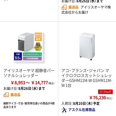
お届け日：
8月26日（水）まで
直送品
アイリスオーヤマ株
式会社からお届け
アイリスオーヤマ 超静音パー
アコ・ブランズ・ジャパン マ
ソナルシュレッダー
イクロクロスカットシュレッ
ダーGSHM11M-W GSHM11M-
￥8,953
￥14,777
W 1台
お届け日：
8月26日（水）まで
37.5%off
直送品
￥76,230
（税込）
入荷日：
8月20日（木）予定
細断サイズ・寸法・販売単位違いの商品が
4
商
品あります
アスクル在庫商品