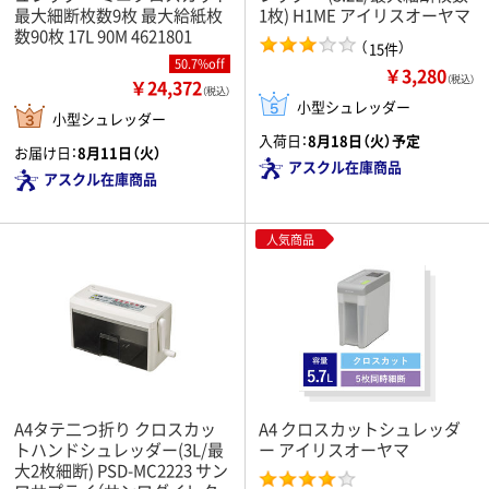
最大細断枚数9枚 最大給紙枚
1枚) H1ME アイリスオーヤマ
数90枚 17L 90M 4621801
（
）
15件
50.7%off
￥3,280
（税込）
￥24,372
（税込）
小型シュレッダー
小型シュレッダー
入荷日：
8月18日（火）予定
お届け日：
8月11日（火）
アスクル在庫商品
アスクル在庫商品
人気商品
A4タテ二つ折り クロスカッ
A4 クロスカットシュレッダ
トハンドシュレッダー(3L/最
ー アイリスオーヤマ
大2枚細断) PSD-MC2223 サン