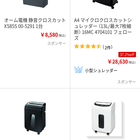
オーム電機 静音クロスカット
A4 マイクロクロスカットシ
X585S 00-5291 1台
ュレッダー （13L/最大7枚細
断） 16MC 4704101 フェロー
￥8,580
（税込）
ズ
スポンサー
（
）
2件
37.2%off
￥28,630
（税込）
小型シュレッダー
スポンサー