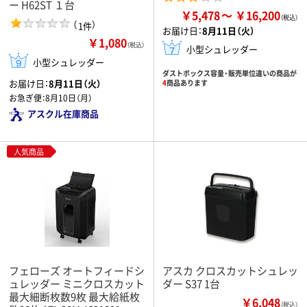
ー H62ST １台
￥5,478
￥16,200
（
）
1件
お届け日：
8月11日（火）
￥1,080
（税込）
小型シュレッダー
小型シュレッダー
ダストボックス容量・販売単位違いの商品が
お届け日：
8月11日（火）
4
商品あります
お急ぎ便：
8月10日（月）
アスクル在庫商品
人気商品
フェローズ オートフィードシ
アスカ クロスカットシュレッ
ュレッダー ミニクロスカット
ダー S37 1台
最大細断枚数9枚 最大給紙枚
￥6,048
（税込）