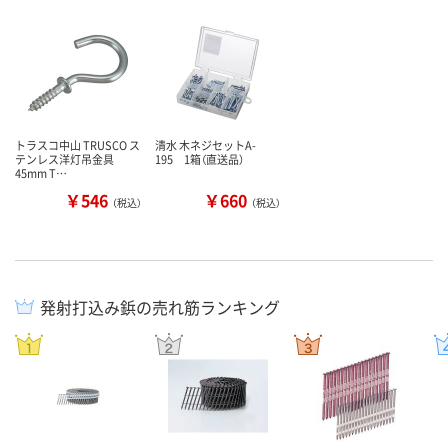
トラスコ中山 TRUSCO ス
清水 木ネジセットA-
テンレス洋灯吊金具
195 1箱（直送品）
45mm T…
￥546
￥660
（税込）
（税込）
発射打込み鋲の売れ筋ランキング