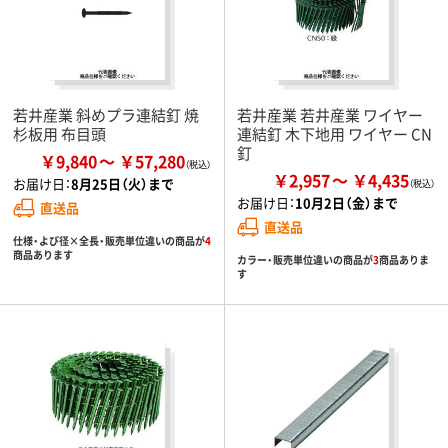
若井産業 斜めプラ連結釘 焼
若井産業 若井産業 ワイヤー
杉板用 布目頭
連結釘 木下地用 ワイヤー CN
釘
￥9,840
￥57,280
￥2,957
￥4,435
お届け日：
8月25日（火）まで
お届け日：
10月2日（金）まで
直送品
直送品
仕様・よび径×全長・販売単位違いの商品が
4
商品あります
カラー・販売単位違いの商品が
3
商品ありま
す