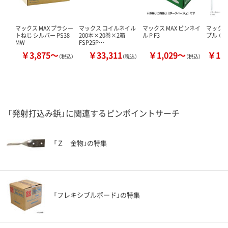
マックス MAX プラシー
マックス コイルネイル
マックス MAX ピンネイ
マックス 
トねじ シルバー PS38
200本×20巻×2箱
ル P F3
プル （A1
MW
FSP25P…
￥3,875～
￥33,311
￥1,029～
￥12
（税込）
（税込）
（税込）
「発射打込み鋲」に関連するピンポイントサーチ
「Ｚ 金物」の特集
「フレキシブルボード」の特集