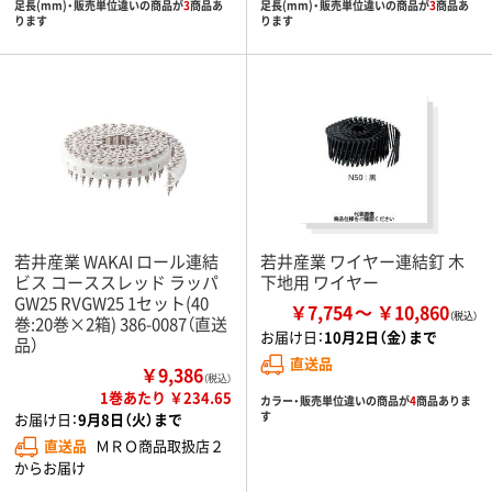
足長(mm)・販売単位違いの商品が
3
商品あ
足長(mm)・販売単位違いの商品が
3
商品あ
ります
ります
若井産業 WAKAI ロール連結
若井産業 ワイヤー連結釘 木
ビス コーススレッド ラッパ
下地用 ワイヤー
GW25 RVGW25 1セット(40
￥7,754
￥10,860
巻:20巻×2箱) 386-0087（直送
お届け日：
10月2日（金）まで
品）
直送品
￥9,386
（税込）
1巻あたり ￥234.65
カラー・販売単位違いの商品が
4
商品ありま
す
お届け日：
9月8日（火）まで
直送品
ＭＲＯ商品取扱店２
からお届け