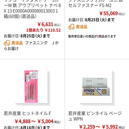
ーW 鉄 アウプリベット ナベ 8
セルファスナー FS-M2
X 13 E0000A000080013003 1
￥55,069
（税込）
箱(60個)（直送品）
お届け日：
8月25日（火）まで
￥6,631
（税込）
直送品
1個あたり ￥110.52
お届け日：
8月25日（火）まで
販売単位違いの商品が
2
商品あります
直送品
ファスニング Ｊか
らお届け
若井産業 ヒットネイル F
若井産業 ピンネイル ベージ
ュ WPN
￥4,888
￥5,004
￥2,259
￥5,992
お届け日：
8月18日（火）まで