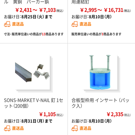
ル 黄銅 パーカー鋲
用連結釘
￥2,431
￥7,103
￥2,995
￥16,731
お届け日：
8月25日（火）まで
お届け日：
8月10日（月）
直送品
直送品
寸法・販売単位違いの商品が
13
商品あります
販売単位違いの商品が
3
商品あります
SONS-MARKET V-NAIL 釘 1セ
合板型枠用 インサート （パッ
ット（200個）
ク入）
￥1,105
￥2,335
（税込）
（税込）
お届け日：
8月31日（月）まで
お届け日：
8月10日（月）
直送品
直送品