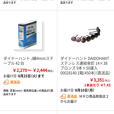
品あります
品あります
ダイドーハント J線4mmステ
ダイドーハント DAIDOHANT
ープル 42 白
ステンレス連結傘釘 14×38
ブロンズ 9本×50連入
￥2,270
￥2,444
00028140 1箱(450本)（直送品）
お届け日：
8月25日（火）まで
￥3,351
（税込）
直送品
1本あたり ￥7.45
お届け日：
8月10日（月）
規格・足長(mm)・販売単位違いの商品が
2
商
品あります
直送品
ＭＲＯ商品取扱店２
からお届け