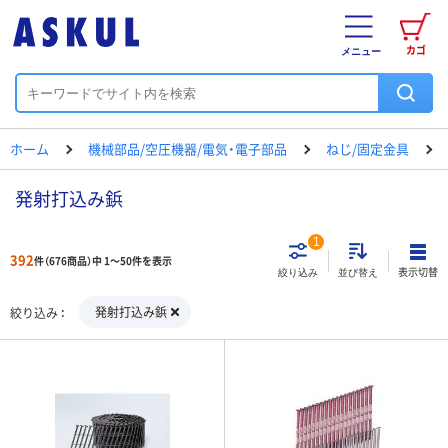
カゴ
メニュー
ホーム
機械部品/空圧機器/電気・電子部品
ねじ/固定金具
発射打込み鋲
1
392
件（676商品）中 1～50件を表示
表示切替
絞り込み
並び替え
発射打込み鋲
絞り込み