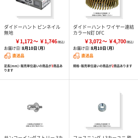
ダイドーハント ピンネイル
ダイドーハント ワイヤー連結
無地
カラーN釘 DFC
￥1,172
￥1,746
￥3,072
￥4,700
お届け日：
8月10日（月）
お届け日：
8月10日（月）
直送品
直送品
足長(mm)・販売単位違いの商品が
3
商品あ
規格・販売単位違いの商品が
2
商品あります
ります
サンコーインダストリー 3カ
ファスニング J 3カーユニ 鉄