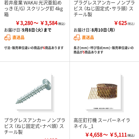
若井産業 WAKAI 光沢亜鉛め
プラグレスアンカー ノンプラ
っき（E/G） スクリング釘 4kg
ビス （ねじ固定式・サラ頭） ス
箱
チール製
￥3,280
￥3,584
￥625
（税込）
お届け日：
9月8日（火）まで
お届け日：
8月10日（月）
直送品
直送品
寸法・販売単位違いの商品が
6
商品あります
長さ(mm)・呼び径d(mm)・販売単位違いの
商品が
5
商品あります
プラグレスアンカー ノンプラ
高圧釘打機 スーパーネイラ
ビス （ねじ固定式・ナベ頭） ス
ネイル _1
チール製
￥4,658
￥5,111