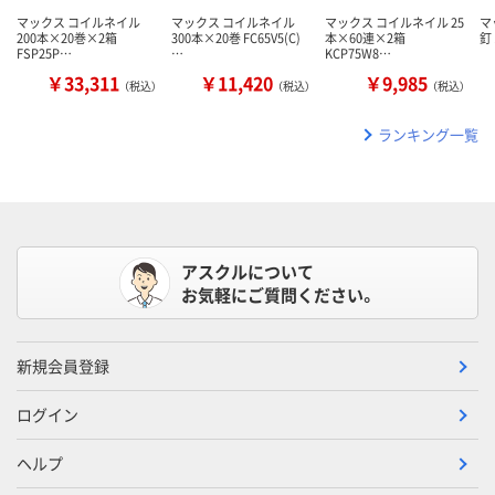
マックス コイルネイル
マックス コイルネイル
マックス コイルネイル 25
マ
200本×20巻×2箱
300本×20巻 FC65V5(C)
本×60連×2箱
釘 
FSP25P…
…
KCP75W8…
￥33,311
￥11,420
￥9,985
（税込）
（税込）
（税込）
ランキング一覧
アスクルについて
お気軽にご質問ください。
新規会員登録
ログイン
ヘルプ