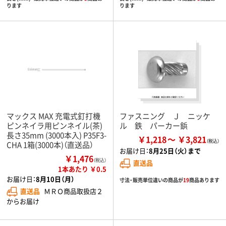
ります
ります
マックス MAX 充電式釘打機
ファスニング Ｊ ニッケ
ピンネイラ用ピンネイル(茶)
ル 鉄 パーカー鋲
長さ35mm (3000本入) P35F3-
￥1,218
￥3,821
CHA 1箱(3000本)（直送品）
お届け日：
8月25日（火）まで
￥1,476
（税込）
直送品
1本あたり ￥0.5
お届け日：
8月10日（月）
寸法・販売単位違いの商品が
19
商品あります
直送品
ＭＲＯ商品取扱店２
からお届け