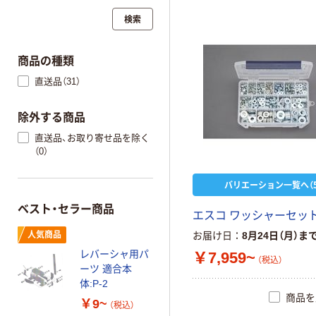
検索
商品の種類
直送品（31）
除外する商品
直送品、お取り寄せ品を除く
（0）
バリエーション一覧へ（5
ベスト・セラー商品
エスコ ワッシャーセット-
お届け日
8月24日（月）ま
人気商品
レバーシャ用パ
￥7,959~
（税込）
ーツ 適合本
体:P-2
商品を
￥9~
（税込）