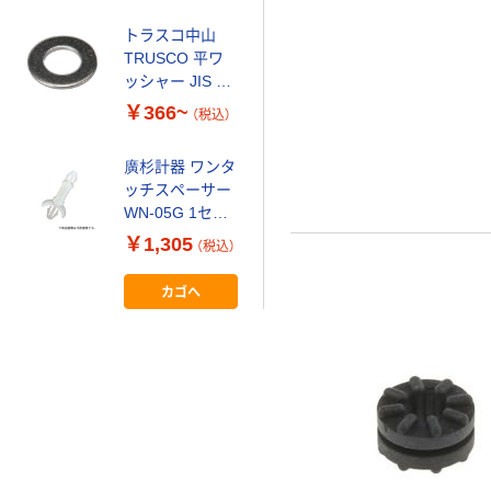
トラスコ中山
TRUSCO 平ワ
ッシャー JIS ス
テンレス Y817
￥366~
（税込）
廣杉計器 ワンタ
ッチスペーサー
WN-05G 1セッ
ト(50個)（直送
￥1,305
（税込）
品）
カゴへ