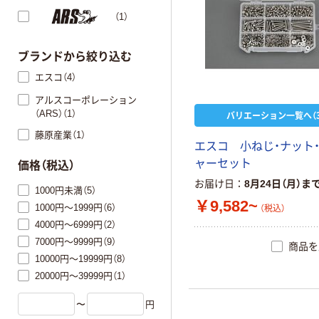
（1）
ブランドから絞り込む
エスコ（4）
アルスコーポレーション
（ARS）（1）
バリエーション一覧へ（3
藤原産業（1）
エスコ 小ねじ・ナット
ャーセット
価格（税込）
お届け日
8月24日（月）ま
1000円未満（5）
￥9,582~
1000円～1999円（6）
（税込）
4000円～6999円（2）
7000円～9999円（9）
商品を
10000円～19999円（8）
20000円～39999円（1）
〜
円