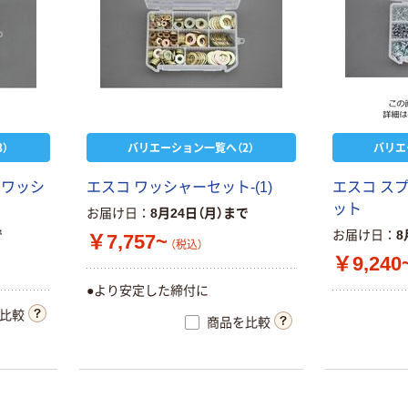
）
バリエーション一覧へ（2）
バリエ
・ワッシ
エスコ ワッシャーセット-(1)
エスコ ス
ット
お届け日
8月24日（月）まで
で
お届け日
8
￥7,757~
（税込）
￥9,240
●より安定した締付に
比較
商品を比較