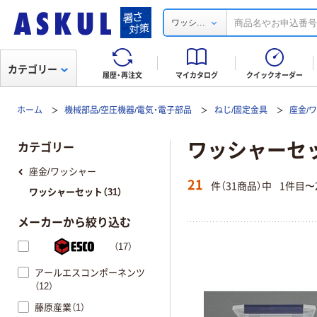
...
ワッシ
カテゴリー
履歴・再注文
マイカタログ
クイックオーダー
ホーム
機械部品/空圧機器/電気・電子部品
ねじ/固定金具
座金/
ワッシャーセ
カテゴリー
座金/ワッシャー
21
件（31商品）中
1件目〜
ワッシャーセット（31）
メーカーから絞り込む
（17）
アールエスコンポーネンツ
（12）
藤原産業（1）