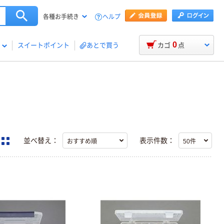
ヘルプ
各種お手続き
0
スイートポイント
あとで買う
カゴ
点
並べ替え：
表示件数：