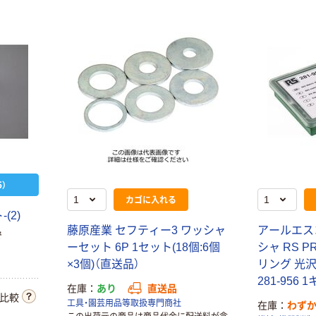
）
カゴに入れる
(2)
藤原産業 セフティー3 ワッシャ
アールエス
で
ーセット 6P 1セット(18個:6個
シャ RS P
×3個)（直送品）
リング 光
281-956
在庫
あり
直送品
比較
工具・園芸用品等取扱専門商社
在庫
わず