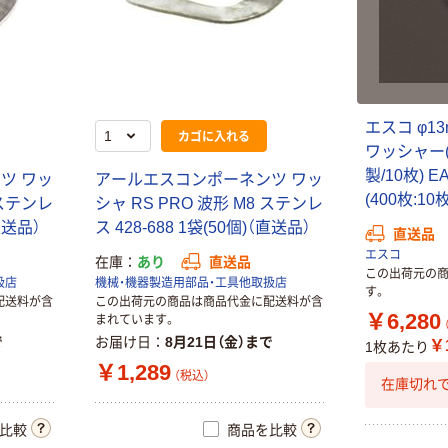
エスコ φ1
カゴに入れる
ワッシャー
製/10枚) E
ツ ワッ
アールエスコンポーネンツ ワッ
(400枚:10
 ステンレ
シャ RS PRO 波形 M8 ステンレ
（直送品）
ス 428-688 1袋(50個)（直送品）
直送品
エスコ
在庫
あり
直送品
この出荷元の
扱店
機械・機器製造用部品・工具他取扱店
す。
配送料が含
この出荷元の商品は商品代金に配送料が含
￥6,280
まれています。
で
お届け日
8月21日（金）まで
￥1
1枚あたり
￥1,289
（税込）
在庫切れで
比較
商品を比較