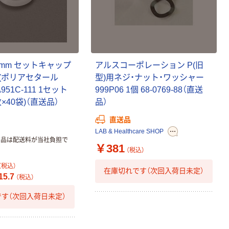
3mm セットキャップ
アルスコーポレーション P(旧
(ポリアセタール
型)用ネジ・ナット・ワッシャー
A951C-111 1セット
999P06 1個 68-0769-88（直送
枚×40袋)（直送品）
品）
直送品
LAB & Healthcare SHOP
商品は配送料が当社負担で
￥381
（税込）
（税込）
在庫切れです（次回入荷日未定）
5.7
（税込）
す（次回入荷日未定）