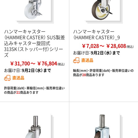
ハンマーキャスター
ハンマーキャスター
（HAMMER CASTER） SUS製差
（HAMMER CASTER）_9
込みキャスター旋回式
￥7,028
￥28,608
313SK（ストッパー付）シリー
お届け日：
9月2日（水）まで
ズ
直送品
￥31,700
￥76,804
お届け日：
9月2日（水）まで
軸長(mm)・許容荷重(daN)・販売単位違いの
商品が
28
商品あります
直送品
許容荷重(daN)・車輪径(mm)・販売単位違い
の商品が
21
商品あります