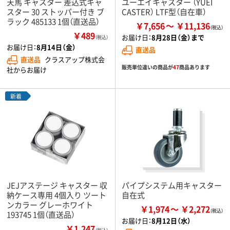
天馬 キャスター 差込式キャ
ユーエイキャスター （YUEI
スター 30 ストッパー付き ブ
CASTER） LTF型（自在車）
ラック 485133 1個（直送品）
￥7,656
￥11,136
￥489
お届け日：
8月28日（金）まで
（税込）
お届け日：
8月14日（金）
直送品
直送品
クラスアップ株式会
販売単位違いの商品が
47
商品あります
社からお届け
新着
JEJアステージ キャスター 収
パイプシステム用キャスター
納ケース専用 4個入り ツート
自在式
ンカラー グレーホワイト
￥1,974
￥2,272
193745 1個（直送品）
お届け日：
8月12日（水）
￥1,247