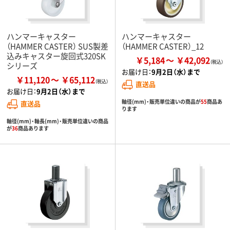
ハンマーキャスター
ハンマーキャスター
（HAMMER CASTER） SUS製差
（HAMMER CASTER）_12
込みキャスター旋回式320SK
￥5,184
￥42,092
シリーズ
お届け日：
9月2日（水）まで
￥11,120
￥65,112
直送品
お届け日：
9月2日（水）まで
軸径(mm)・販売単位違いの商品が
55
商品あ
直送品
ります
軸径(mm)・軸長(mm)・販売単位違いの商品
が
36
商品あります