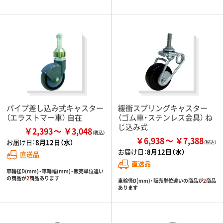
パイプ差し込み式キャスター
緩衝スプリングキャスター
（エラストマー車） 自在
（ゴム車・ステンレス金具） ね
じ込み式
￥2,393
￥3,048
￥6,938
￥7,388
お届け日：
8月12日（水）
お届け日：
8月12日（水）
直送品
直送品
車輪径D(mm)・車輪幅(mm)・販売単位違い
の商品が
2
商品あります
車輪径D(mm)・販売単位違いの商品が
2
商品
あります