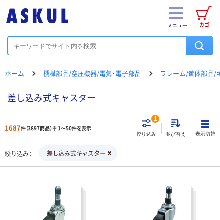
カゴ
メニュー
ホーム
機械部品/空圧機器/電気・電子部品
フレーム/筐体部品/
差し込み式キャスター
1
1687
件（3897商品）中 1～50件を表示
表示切替
絞り込み
並び替え
差し込み式キャスター
絞り込み