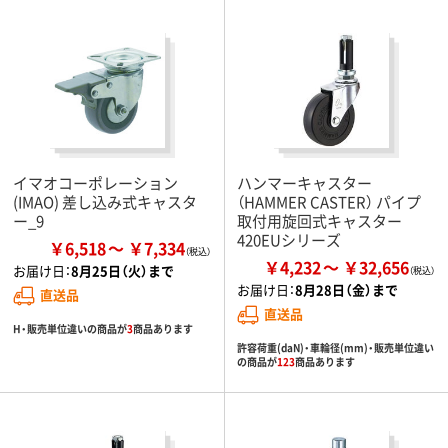
イマオコーポレーション
ハンマーキャスター
(IMAO) 差し込み式キャスタ
（HAMMER CASTER） パイプ
ー_9
取付用旋回式キャスター
420EUシリーズ
￥6,518
￥7,334
￥4,232
￥32,656
お届け日：
8月25日（火）まで
お届け日：
8月28日（金）まで
直送品
直送品
H・販売単位違いの商品が
3
商品あります
許容荷重(daN)・車輪径(mm)・販売単位違い
の商品が
123
商品あります