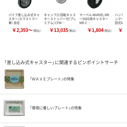
パイプ差し込み式キャ
キャンブロ 回転キャス
マーベル MARVEL MR
ハンマー
スター（エラストマー
ターストッパー付(プレ
ー500S用キャスター
ンマー 
車） 自在
ミアム) CPM…
MR-C…
回式MC
￥2,393～
￥13,035
￥1,804
￥2
（税込）
（税込）
（税込）
「差し込み式キャスター」に関連するピンポイントサーチ
「ＷＡＶＥプレート」の特集
「環境に優しいプレート」の特集