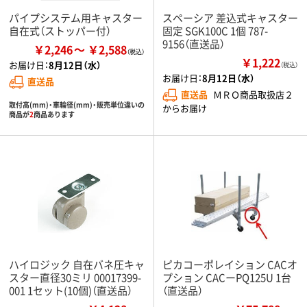
パイプシステム用キャスター
スペーシア 差込式キャスター
自在式（ストッパー付）
固定 SGK100C 1個 787-
9156（直送品）
￥2,246
￥2,588
￥1,222
お届け日：
8月12日（水）
（税込）
お届け日：
8月12日（水）
直送品
直送品
ＭＲＯ商品取扱店２
取付高(mm)・車輪径(mm)・販売単位違いの
からお届け
商品が
2
商品あります
ハイロジック 自在バネ圧キャ
ピカコーポレイション CACオ
スター直径30ミリ 00017399-
プション CACーPQ125U 1台
001 1セット(10個)（直送品）
（直送品）