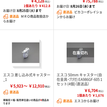
￥4,128
￥75,788
（税込）
（税込）
1個あたり ￥412.8
お届け日：
8月26日（水）まで
お届け日：
8月25日（火）まで
直送品
ピカコーポレイショ
直送品
ＭＲＯ商品取扱店か
ンからお届け
らお届け
エスコ 差し込み式キャスター
エスコ 50mm キャスター(自
_1
在金具・穴付) EA986GF-605 1
セット(4個)（直送品）
￥5,923
￥12,910
￥6,704
直送品
（税込）
1個あたり ￥1,676
車輪径×幅・販売単位違いの商品が
4
商品あ
直送品
エスコからお届け
ります