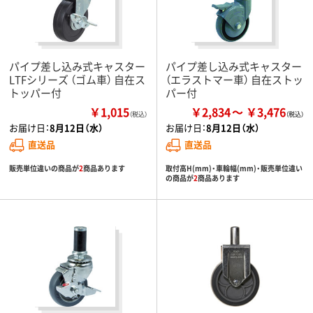
パイプ差し込み式キャスター
パイプ差し込み式キャスター
LTFシリーズ （ゴム車） 自在ス
（エラストマー車） 自在ストッ
トッパー付
パー付
￥1,015
￥2,834
￥3,476
（税込）
お届け日：
8月12日（水）
お届け日：
8月12日（水）
直送品
直送品
販売単位違いの商品が
2
商品あります
取付高H(mm)・車輪幅(mm)・販売単位違い
の商品が
2
商品あります