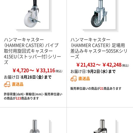
ハンマーキャスター
ハンマーキャスター
（HAMMER CASTER） パイプ
（HAMMER CASTER） 足場用
取付用旋回式キャスター
差込みキャスター505SKシリ
415EU（ストッパー付）シリー
ーズ
ズ
￥21,432
￥42,248
￥4,720
￥33,116
お届け日：
9月2日（水）まで
お届け日：
8月28日（金）まで
直送品
直送品
販売単位違いの商品が
21
商品あります
許容荷重(daN)・車輪径(mm)・販売単位違い
の商品が
123
商品あります