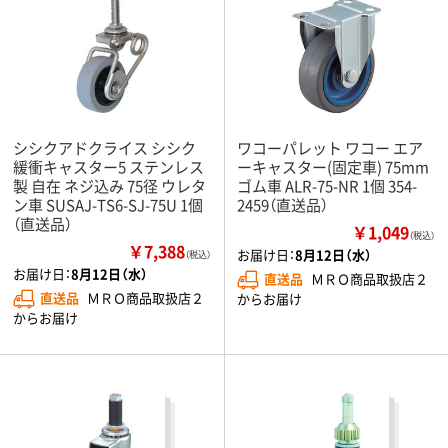
シシクアドクライス シシク
ワコーパレット ワコー エア
緩衝キャスター5 ステンレス
ーキャスター(固定車) 75mm
製 自在 ネジ込み 75径 ウレタ
ゴム車 ALR-75-NR 1個 354-
ン車 SUSAJ-TS6-SJ-75U 1個
2459（直送品）
（直送品）
￥1,049
（税込）
￥7,388
お届け日：
8月12日（水）
（税込）
お届け日：
8月12日（水）
直送品
ＭＲＯ商品取扱店２
直送品
ＭＲＯ商品取扱店２
からお届け
からお届け