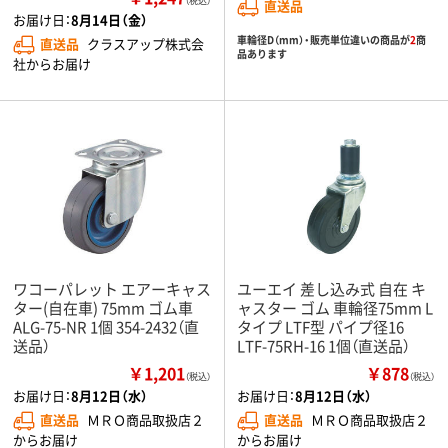
（税込）
直送品
お届け日：
8月14日（金）
車輪径D（mm）・販売単位違いの商品が
2
商
直送品
クラスアップ株式会
品あります
社からお届け
ワコーパレット エアーキャス
ユーエイ 差し込み式 自在 キ
ター(自在車) 75mm ゴム車
ャスター ゴム 車輪径75mm L
ALG-75-NR 1個 354-2432（直
タイプ LTF型 パイプ径16
送品）
LTF-75RH-16 1個（直送品）
￥1,201
￥878
（税込）
（税込）
お届け日：
8月12日（水）
お届け日：
8月12日（水）
直送品
ＭＲＯ商品取扱店２
直送品
ＭＲＯ商品取扱店２
からお届け
からお届け