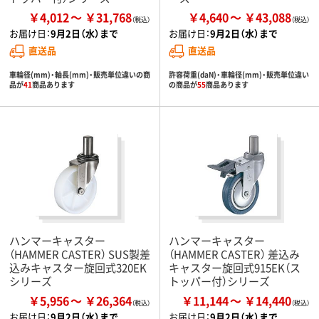
￥4,012
￥31,768
￥4,640
￥43,088
お届け日：
9月2日（水）まで
お届け日：
9月2日（水）まで
直送品
直送品
車輪径(mm)・軸長(mm)・販売単位違いの商
許容荷重(daN)・車輪径(mm)・販売単位違い
品が
41
商品あります
の商品が
55
商品あります
ハンマーキャスター
ハンマーキャスター
（HAMMER CASTER） SUS製差
（HAMMER CASTER） 差込み
込みキャスター旋回式320EK
キャスター旋回式915EK（ス
シリーズ
トッパー付）シリーズ
￥5,956
￥26,364
￥11,144
￥14,440
お届け日：
9月2日（水）まで
お届け日：
9月2日（水）まで