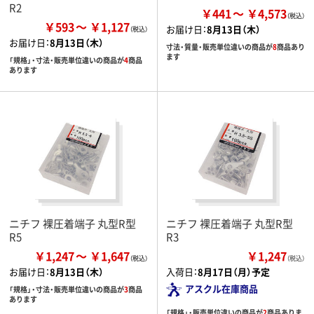
R2
￥441
￥4,573
￥593
￥1,127
お届け日：
8月13日（木）
お届け日：
8月13日（木）
寸法・質量・販売単位違いの商品が
8
商品あり
ます
「規格」・寸法・販売単位違いの商品が
4
商品
あります
ニチフ 裸圧着端子 丸型R型
ニチフ 裸圧着端子 丸型R型
R5
R3
￥1,247
￥1,647
￥1,247
（税込）
お届け日：
8月13日（木）
入荷日：
8月17日（月）予定
アスクル在庫商品
「規格」・寸法・販売単位違いの商品が
3
商品
あります
「規格」・販売単位違いの商品が
2
商品ありま