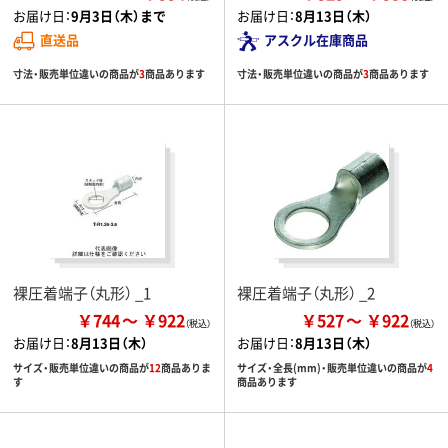
お届け日：
9月3日（木）まで
お届け日：
8月13日（木）
直送品
アスクル在庫商品
寸法・販売単位違いの商品が
3
商品あります
寸法・販売単位違いの商品が
3
商品あります
裸圧着端子（丸形） _1
裸圧着端子（丸形） _2
￥744
￥922
￥527
￥922
お届け日：
8月13日（木）
お届け日：
8月13日（木）
サイズ・販売単位違いの商品が
12
商品ありま
サイズ・全長(mm)・販売単位違いの商品が
4
す
商品あります