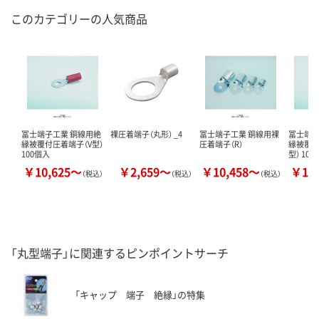
このカテゴリーの人気商品
冨士端子工業 銅線用絶
裸圧着端子（丸形） _4
冨士端子工業 銅線用裸
冨士端子
縁被覆付圧着端子（V型）
圧着端子（R）
縁被覆付
100個入
型） 10
￥10,625～
￥2,659～
￥10,458～
￥11
（税込）
（税込）
（税込）
「丸型端子」に関連するピンポイントサーチ
「キャップ 端子 絶縁」の特集