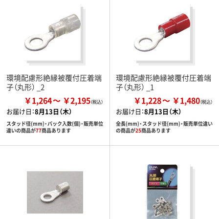
環境配慮形絶縁被覆付圧着端
環境配慮形絶縁被覆付圧着端
子（丸形） _2
子（丸形） _1
￥1,264
￥2,195
￥1,228
￥1,480
お届け日：
8月13日（木）
お届け日：
8月13日（木）
スタッド径(mm)・パック入数(個)・販売単位
全長(mm)・スタッド径(mm)・販売単位違い
違いの商品が
77
商品あります
の商品が
25
商品あります