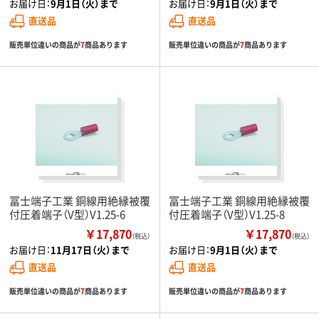
お届け日：
9月1日（火）まで
お届け日：
9月1日（火）まで
直送品
直送品
販売単位違いの商品が
7
商品あります
販売単位違いの商品が
7
商品あります
冨士端子工業 銅線用絶縁被覆
冨士端子工業 銅線用絶縁被覆
付圧着端子（V型）V1.25-6
付圧着端子（V型）V1.25-8
￥17,870
￥17,870
（税込）
（税込）
お届け日：
11月17日（火）まで
お届け日：
9月1日（火）まで
直送品
直送品
販売単位違いの商品が
7
商品あります
販売単位違いの商品が
7
商品あります