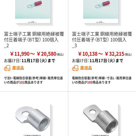
冨士端子工業 銅線用絶縁被覆
冨士端子工業 銅線用絶縁被覆
付圧着端子（BT型） 100個入
付圧着端子（BT型） 100個入
_2
_3
￥11,990
￥20,580
￥10,138
￥32,215
お届け日：
11月17日（火）まで
お届け日：
11月17日（火）まで
直送品
直送品
寸法t・電線抱合容量(参考)単線・販売単位違
電線抱合容量(参考)単線・寸法L・販売単位違
いの商品が
102
商品あります
いの商品が
100
商品あります