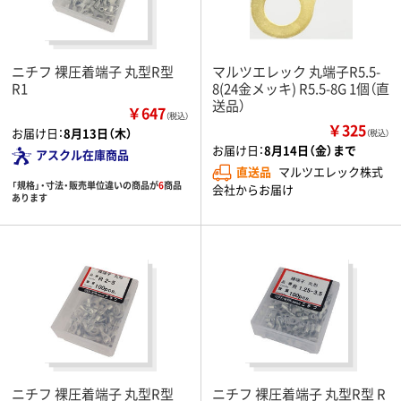
ニチフ 裸圧着端子 丸型R型
マルツエレック 丸端子R5.5-
R1
8(24金メッキ) R5.5-8G 1個（直
送品）
￥647
（税込）
￥325
お届け日：
8月13日（木）
（税込）
お届け日：
8月14日（金）まで
アスクル在庫商品
直送品
マルツエレック株式
「規格」・寸法・販売単位違いの商品が
6
商品
会社からお届け
あります
ニチフ 裸圧着端子 丸型R型
ニチフ 裸圧着端子 丸型R型 R