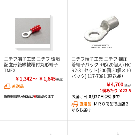
ニチフ端子工業 ニチフ 環境
ニチフ端子工業 ニチフ 裸圧
配慮形絶縁被覆付丸形端子
着端子パック R形(20個入) HC
TMEX
R2-3 1セット(200個:20個×10
パック) 117-7081（直送品）
￥1,342
￥1,645
￥4,700
直送品
（税込）
1個あたり ￥23.5
お届け日：
8月27日（木）まで
販売単位違いの商品が
6
商品あります
直送品
ＭＲＯ商品取扱店２
からお届け