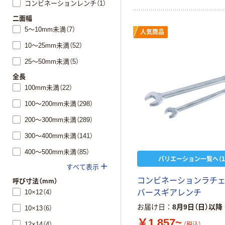
コンビネーションレンチ（1）
二面幅
5～10mm未満（7）
人気商品
10～25mm未満（52）
25～50mm未満（5）
全長
100mm未満（22）
100～200mm未満（298）
200～300mm未満（289）
300～400mm未満（141）
400～500mm未満（85）
バリエーション一覧へ（1
すべて表示
コンビネーションラチェ
呼び寸法（mm）
10×12（4）
バースギアレンチ
お届け日
8月9日（日）以降
10×13（6）
￥1,857~
12×14（4）
（税込）