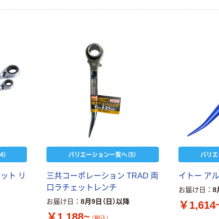
4）
バリエーション一覧へ（5）
バリエ
ット リ
三共コーポレーション TRAD 両
イトー ア
口ラチェットレンチ
お届け日
8
お届け日
8月9日（日）以降
￥1,614
￥1,188~
（税込）