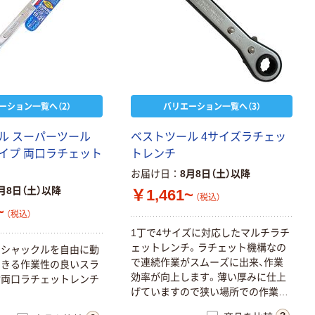
ーション一覧へ（2）
バリエーション一覧へ（3）
ル スーパーツール
ベストツール 4サイズラチェッ
イプ 両口ラチェット
トレンチ
お届け日
8月8日（土）以降
月8日（土）以降
￥1,461~
（税込）
~
（税込）
1丁で4サイズに対応したマルチラチ
ェットレンチ。ラチェット機構なの
のシャックルを自由に動
で連続作業がスムーズに出来、作業
できる作業性の良いスラ
効率が向上します。薄い厚みに仕上
付両口ラチェットレンチ
げていますので狭い場所での作業が
楽々行えます。ラチェット機構の締