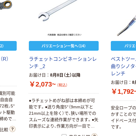
￥2,341~
レンチ DR
￥4,591~
（税込）
（税込）
ロングソケット
藤原産業 SK11
ラチェットレン
吊りバンドラチ
チ
ェットレンチ
￥5,712~
2）
バリエーション一覧へ（14）
バリエ
DVCー401W 1
￥3,048
（税込）
（税込）
個（直送品）
R）
ラチェットコンビネーションレ
ベストツー
カゴへ
ラチェットレン
ンチ _2
曲りシノタ
チ（ショートタ
レンチ
イプ） _1
お届け日
8月8日（土）以降
4サイズラチェ
お届け日
8
￥4,365~
￥2,073~
ットレンチ アル
（税込）
（税込）
￥1,792
ミ スーパーツー
識別可能
ル
￥3,009~
で自由自
●ラチェットめがね部は本締めが可
トップ工業 鉄骨
（税込）
2枚、5°
能です。●送り角度5°（9mm以下と
安全ロープ
ラチェットレン
ット駆動
21mm以上を除く）で、狭い場所での
かすことの
チ TRM-17×21
本締めでき
スムーズな連続作業ができます。●矢
イドベース
1個（直送品）
￥10,300
印表示により、作業方向が一目でわ
です。
比較
（税込）
かります。