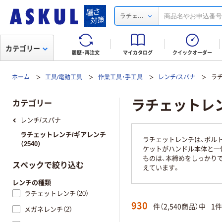
...
ラチェ
カテゴリー
履歴・再注文
マイカタログ
クイックオーダー
ホーム
工具/電動工具
作業工具・手工具
レンチ/スパナ
ラ
ラチェットレ
カテゴリー
レンチ/スパナ
ラチェットレンチ/ギアレンチ
ラチェットレンチは、ボル
（2540）
ケットがハンドル本体と一
ものは、本締めをしっかり
スペックで絞り込む
えています。
レンチの種類
ラチェットレンチ（20）
930
件（2,540商品）中
1
メガネレンチ（2）