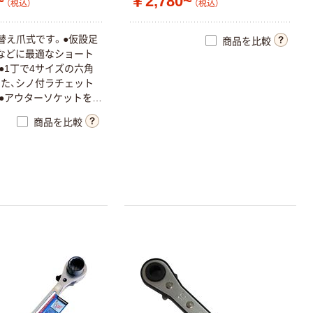
~
￥2,780~
（税込）
（税込）
替え爪式です。●仮設足
商品を比較
などに最適なショート
●1丁で4サイズの六角
た、シノ付ラチェット
●アウターソケットを使
インナーソケットが軽
商品を比較
げられ、使用後はスプ
元に戻ります。●ニッケ
キ仕上げです。●安全ロ
スライド穴付です。