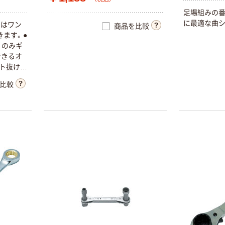
足場組みの番
に最適な曲シ
チはワン
商品を比較
きます。●
リのみギ
できるオ
ット抜け防
。●サテン
比較