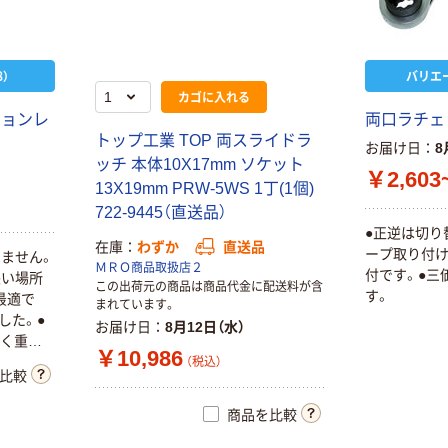
）
バリエ
カゴに入れる
ションレ
両口ラチェ
トップ工業 TOP 両スライドラ
お届け日
8
ッチ 本体10X17mm ソケット
￥2,603
13X19mm PRW-5WS 1丁(1個)
722-9445（直送品）
●正逆は切り
在庫
わずか
直送品
ープ取り付け
いません。
ＭＲＯ商品取扱店２
付です。●三
狭い場所
この出荷元の商品は商品代金に配送料が含
す。
最適で
まれています。
した。●
お届け日
8月12日（水）
よく重量
￥10,986
は三価クロ
（税込）
比較
商品を比較