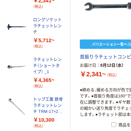
￥2,341~
￥798~
（税込）
（税込）
ロングソケット
エスコ コンビネ
ラチェットレン
ーションギアレ
チ
ンチ
￥5,712~
￥4,002~
バリエーション一覧へ（1
（税込）
（税込）
首振りラチェットコンビ（
ラチェットレン
エスコ 多機能レ
お届け日
8月12日（水）
チ（ショートタ
ンチ(5WAY型)
イプ） _1
￥2,341~
EA602AM-1 1本
（税込）
（直送品）
￥4,365~
￥5,025
（税込）
（税込）
●締める、緩める方向が色で
カゴへ
です。●首振り角度は180°
トップ工業 鉄骨
在に調整できます。●ギヤ数7
ラチェットレン
の細かい送り角度でラチェ
スエカゲツール
チ TRM-17×21
します。●ラチェット部は
（SUEKAGE
1個（直送品）
￥10,300
る強度があります。
TOOL） スエカ
商品を
（税込）
ゲ スーパーテン
￥3,407~