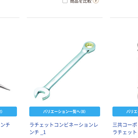
商品を比較
カゴへ
首振ギヤレンチ
_1
￥2,435~
（税込）
）
バリエーション一覧へ（8）
バリエ
レンチ
ラチェットコンビネーションレ
三共コーポレ
ンチ _1
ラチェットレ