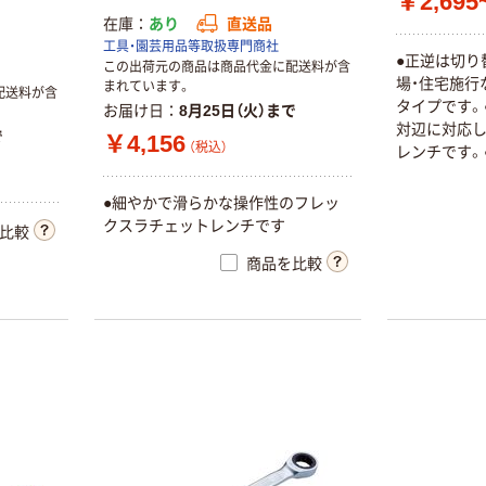
￥2,695
在庫
あり
直送品
工具・園芸用品等取扱専門商社
●正逆は切り
この出荷元の商品は商品代金に配送料が含
場・住宅施行
まれています。
配送料が含
タイプです。
お届け日
8月25日（火）まで
対辺に対応し
で
￥4,156
（税込）
レンチです。
用する場合、
い力で押し上
●細やかで滑らかな操作性のフレッ
リングにより
クスラチェットレンチです
比較
ルクロムメッ
商品を比較
ープ取り付け
ジェフコム
首振りラチェッ
（JEFCOM） 両口
トコンビ（R）
ダブルソケット