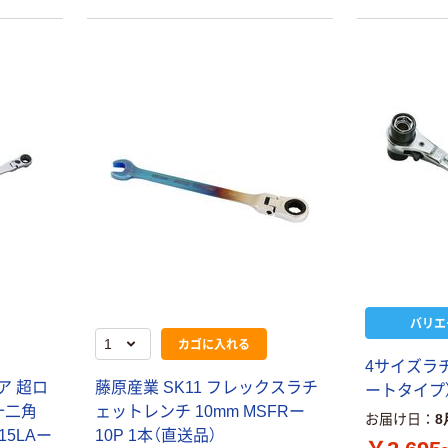
バリエ
カゴに入れる
4サイズラ
ア 超ロ
藤原産業 SK11 フレックスラチ
ートタイプ
十二角
ェットレンチ 10mm MSFRー
お届け日
8
15LAー
10P 1本（直送品）