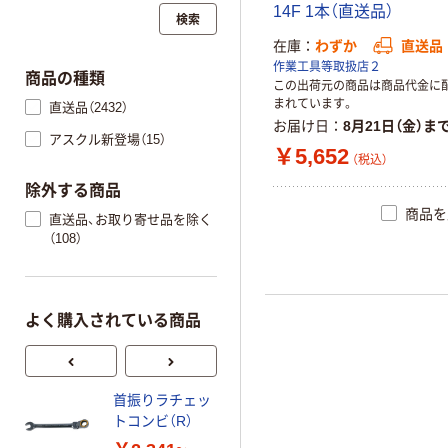
14F 1本（直送品）
検索
在庫
わずか
直送品
作業工具等取扱店２
商品の種類
この出荷元の商品は商品代金に
まれています。
直送品（2432）
お届け日
8月21日（金）ま
アスクル新登場（15）
￥5,652
（税込）
除外する商品
商品を
直送品、お取り寄せ品を除く
（108）
よく購入されている商品
首振りラチェッ
ラチェットコン
口
トコンビ（R）
ビネーションレ
ンチ _1