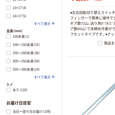
13×17（4）
●左右回転切り替えスイッ
14×17（5）
フィンガーで簡単に操作で
ギア数72山、送り角5°（8ミ
すべて表示
ア数60山）で本締め作業が
全長（mm）
フセットタイプです。●ナ
100未満（1）
止用リングストップ付です
商品を
100～150未満（15）
クロム仕上げです。
150～200未満（36）
200～250未満（58）
250～300未満（24）
すべて表示
シノ
あり（119）
お届け日目安
当日〜翌々日お届け（108)