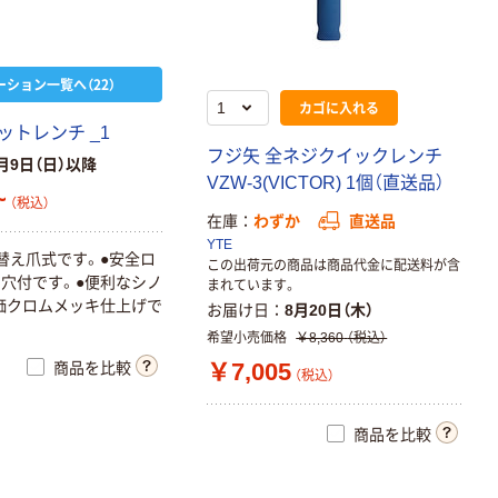
ーション一覧へ（22）
カゴに入れる
ットレンチ _1
フジ矢 全ネジクイックレンチ
月9日（日）以降
VZW-3(VICTOR) 1個（直送品）
~
（税込）
在庫
わずか
直送品
YTE
替え爪式です。●安全ロ
この出荷元の商品は商品代金に配送料が含
穴付です。●便利なシノ
まれています。
価クロムメッキ仕上げで
お届け日
8月20日（木）
希望小売価格
￥8,360
（税込）
￥7,005
商品を比較
（税込）
商品を比較