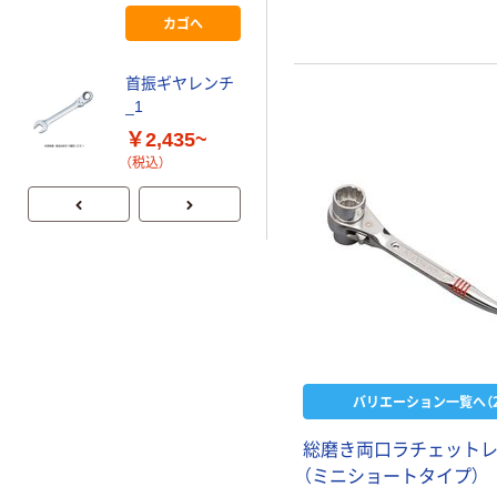
メタル STR-M
カゴへ
（税込）
エスコ
首振ギヤレンチ
17x21mm/180m
_1
m 両口ラチェッ
￥2,435~
トレンチ(コンパ
￥4,600
（税込）
（税込）
クトショート)
EA602AB-22 1
カゴへ
丁（直送品）
バリエーション一覧へ（2
総磨き両口ラチェット
（ミニショートタイプ）