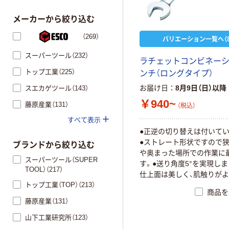
メーカーから絞り込む
（269）
バリエーション一覧へ（8
スーパーツール（232）
ラチェットコンビネー
トップ工業（225）
ンチ（ロングタイプ）
お届け日
8月9日（日）以降
スエカゲツール（143）
￥940~
藤原産業（131）
（税込）
すべて表示
●正逆の切り替えは付いて
●ストレート形状ですので
ブランドから絞り込む
や奥まった場所での作業に
スーパーツール（SUPER
す。●送り角度5°を実現しま
TOOL）（217）
仕上面は美しく、肌触りが
トップ工業（TOP）（213）
感があります。●表面処理
商品を
ムメッキです。
藤原産業（131）
山下工業研究所（123）