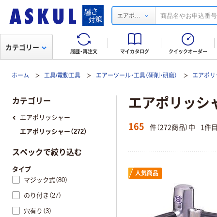
...
エアポ
カテゴリー
履歴・再注文
マイカタログ
クイックオーダー
ホーム
工具/電動工具
エアーツール・工具（研削・研磨）
エアポリ
エアポリッシ
カテゴリー
エアポリッシャー
165
件（272商品）中
1件
エアポリッシャー（272）
スペックで絞り込む
タイプ
人気商品
マジック式（80）
のり付き（27）
穴有り（3）