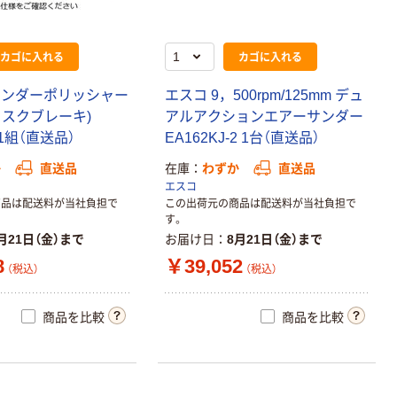
カゴに入れる
カゴに入れる
リンダーポリッシャー
エスコ 9，500rpm/125mm デュ
ィスクブレーキ)
アルアクションエアーサンダー
 1組（直送品）
EA162KJ-2 1台（直送品）
か
直送品
在庫
わずか
直送品
エスコ
商品は配送料が当社負担で
この出荷元の商品は配送料が当社負担で
す。
月21日（金）まで
お届け日
8月21日（金）まで
8
￥39,052
（税込）
（税込）
商品を比較
商品を比較