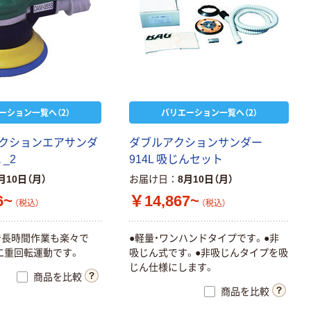
ーション一覧へ（2）
バリエーション一覧へ（2）
クションエアサンダ
ダブルアクションサンダー
_2
914L 吸じんセット
月10日（月）
お届け日
8月10日（月）
6~
￥14,867~
（税込）
（税込）
で長時間作業も楽々で
●軽量・ワンハンドタイプです。●非
二重回転運動です。
吸じん式です。●非吸じんタイプを吸
じん仕様にします。
商品を比較
商品を比較