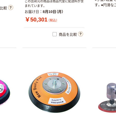
豊光 AM ロング
この出荷元の商品は商品代金に配送料が含
す。●円滑な
まれています。
ノズル エアーダ
比較
お届け日
8月10日（月）
スターガン
エアダスター レ
バー式・ロング
￥50,301
￥1,810~
（税込）
ノズル・プラグ
（税込）
タイプ _4
￥2,150~
商品を比較
エアダスター レ
（税込）
バー式・ロング
ノズル・プラグ
タイプ _2
￥2,556~
（税込）