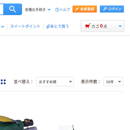
ヘルプ
各種お手続き
0
スイートポイント
あとで買う
カゴ
点
並べ替え：
表示件数：