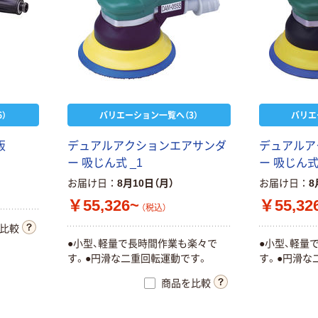
）
バリエーション一覧へ（3）
バリエ
販
デュアルアクションエアサンダ
デュアルア
ー 吸じん式 _1
ー 吸じん式 
お届け日
8月10日（月）
お届け日
8
￥55,326~
￥55,32
（税込）
比較
●小型、軽量で長時間作業も楽々で
●小型、軽量
す。●円滑な二重回転運動です。
す。●円滑な
商品を比較