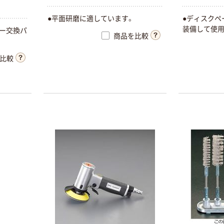
●平面研磨に適しています。
●ディスクペ
装備して使用
ダー交換パ
商品を比較
比較