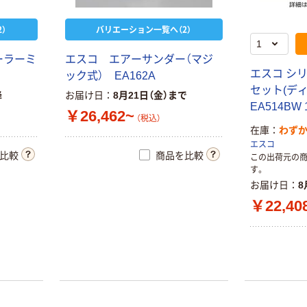
）
バリエーション一覧へ（2）
ーラーミ
エスコ エアーサンダー（マジ
エスコ シ
ック式） EA162A
セット(デ
降
お届け日
8月21日（金）まで
EA514BW
￥26,462~
（税込）
在庫
わず
エスコ
比較
商品を比較
この出荷元の
す。
お届け日
8
￥22,40
ベッセル エアー
人気商品
ディスクグライ
ナカニシ E3000
ンダー GT-DG
EM3030TJ EM-
￥20,019~
3030T-J-2M 1個