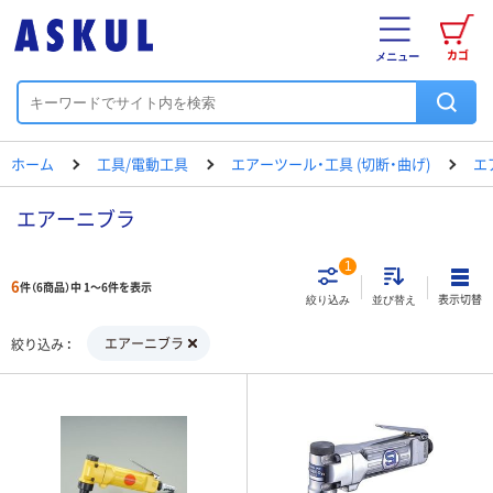
カゴ
メニュー
ホーム
工具/電動工具
エアーツール・工具 (切断・曲げ)
エ
エアーニブラ
1
6
件（6商品）中 1～6件を表示
表示切替
絞り込み
並び替え
エアーニブラ
絞り込み