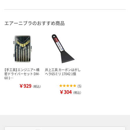
エアーニブラのおすすめ商品
【手工具】エンジニア+-精
井上工具 カーボンはがし
密ドライバーセット DM-
ヘラ65ミリ 17042 1個
60 1…
￥929
(
5
)
（税込）
￥304
（税込）