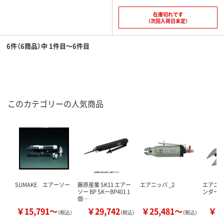
在庫切れです
（次回入荷日未定）
6件（6商品）中 1件目～6件目
このカテゴリーの人気商品
SUMAKE エアーソー
藤原産業 SK11 エアー
エアニッパ _2
エアニッ
ソー BP SKーBP401 1
ンダード
個…
￥15,791～
￥29,742
￥25,481～
￥5
（税込）
（税込）
（税込）