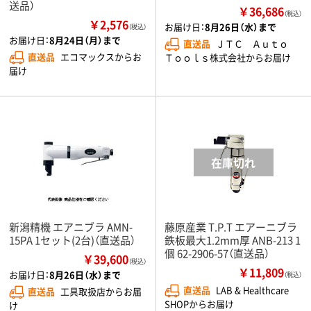
送品）
￥36,686
（税込）
￥2,576
お届け日：
8月26日（水）まで
（税込）
お届け日：
8月24日（月）まで
直送品
ＪＴＣ Ａｕｔｏ
直送品
エコマックスからお
Ｔｏｏｌｓ株式会社からお届け
届け
新潟精機 エアニブラ AMN-
藤原産業 T.P.T エアーニブラ
15PA 1セット(2台)（直送品）
鉄板最大1.2mm厚 ANB-213 1
個 62-2906-57（直送品）
￥39,600
（税込）
￥11,809
お届け日：
8月26日（水）まで
（税込）
直送品
LAB & Healthcare
直送品
工具取扱店からお届
SHOPからお届け
け