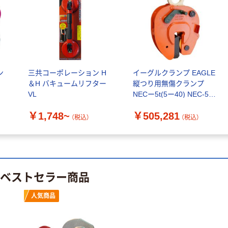
形 アルカリ乾
チックグローブ
電池 北欧パッ
粉なし（パウダ
ケージ アスク
ーフリー）
￥140~
￥398~
（税込）
（税込）
ルオリジナル
富士フイルム
オリジナル
instax mini13
アスクルオリジ
ン
三共コーポレーション H
イーグルクランプ EAGLE
INS MINI 13
ナル ラミネー
＆H バキュームリフター
縦つり用無傷クランプ
￥12,100~
トフィルム A4
VL
NECー5t(5ー40) NEC-5-
（税込）
サイズ
￥458~
5-40 1台 408-7732（直送
（税込）
100μ（ミクロン）
￥1,748~
￥505,281
品）
（税込）
（税込）
本気プライス
本気プライス
大塚製薬工場
ペーパータオル
経口補水液 オー
中判 再生紙
エスワン（OS-1）
100％ 200枚
のベストセラー商品
￥159~
（税込）
FSC認証 シング
￥149~
（税込）
ル 大王製紙共同
人気商品
企画 オリジナル