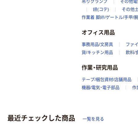
吊りクランプ
その他電
鏝(コテ)
その他
作業着 脚絆/ゲートル/手甲/
オフィス用品
事務用品/文房具
ファ
貨/キッチン用品
飲料/
作業・研究用品
テープ/梱包資材/店舗用品
機器/電気・電子部品
作
最近チェックした商品
一覧を見る