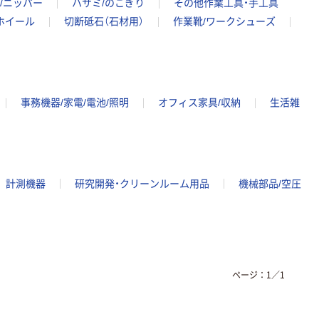
/ニッパー
ハサミ/のこぎり
その他作業工具・手工具
ホイール
切断砥石（石材用）
作業靴/ワークシューズ
事務機器/家電/電池/照明
オフィス家具/収納
生活雑
計測機器
研究開発・クリーンルーム用品
機械部品/空圧
ページ：
1
／
1