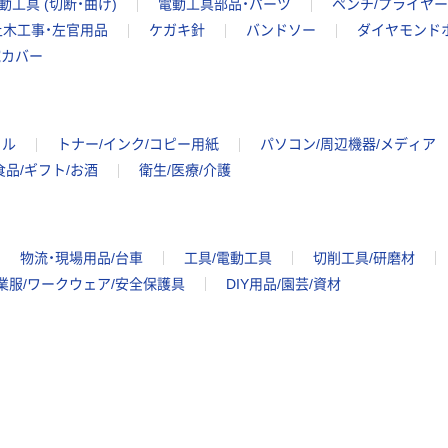
動工具 (切断・曲げ)
電動工具部品・パーツ
ペンチ/プライヤー
土木工事・左官用品
ケガキ針
バンドソー
ダイヤモンド
腕カバー
イル
トナー/インク/コピー用紙
パソコン/周辺機器/メディア
食品/ギフト/お酒
衛生/医療/介護
物流・現場用品/台車
工具/電動工具
切削工具/研磨材
業服/ワークウェア/安全保護具
DIY用品/園芸/資材