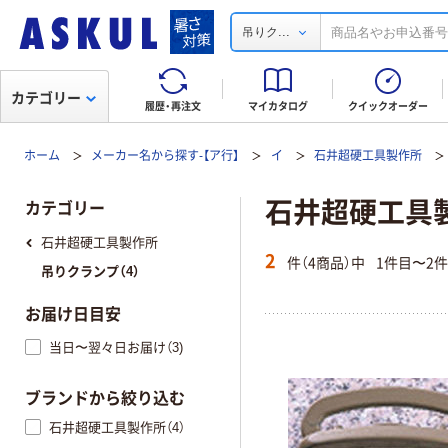
...
吊りク
カテゴリー
履歴・再注文
マイカタログ
クイックオーダー
ホーム
メーカー名から探す-【ア行】
イ
石井超硬工具製作所
石井超硬工具
カテゴリー
石井超硬工具製作所
2
件（4商品）中
1件目〜2
吊りクランプ（4）
お届け日目安
当日〜翌々日お届け（3)
ブランドから絞り込む
石井超硬工具製作所（4）