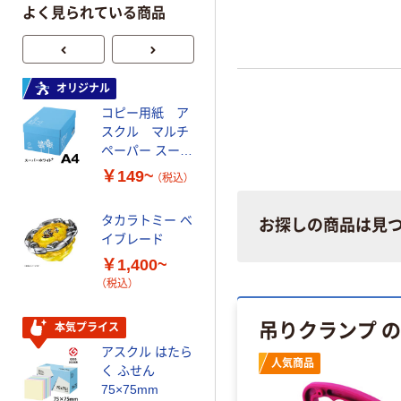
よく見られている商品
オリジナル
オリジナル
コピー用紙 ア
ゴミ袋 エコノミ
スクル マルチ
ータイプ 乳白半
ペーパー スーパ
透明 高密度タイ
ーホワイト+
プ 詰替用 バイ
￥149~
￥616~
（税込）
（税込）
オマス素材10％
配合
タカラトミー ベ
お探しの商品は見
オリジナル
イブレード
乾電池 単3
￥1,400~
形 アルカリ乾
（税込）
電池 北欧パッ
ケージ アスク
￥140~
（税込）
吊りクランプ 
ルオリジナル
本気プライス
アスクル はたら
本気プライス
人気商品
く ふせん
ティッシュペー
75×75mm