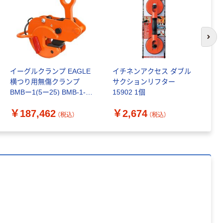
120ｍ 再生紙
￥216~
（税込）
100% 6ロール
￥470~
（税込）
リサイクル100
本気プライス
芯あり FSC認
次の
証
アスクル トイ
レのおそうじシ
ート 大王製紙
イーグルクランプ EAGLE
イチネンアクセス ダブル
大
共同企画 トイ
￥330~
横つり用無傷クランプ
サクションリフター
タ
（税込）
レクリーナー
BMBー1(5ー25) BMB-1-5-
15902 1個
トイレシート
￥
25 1台 408-9250（直送品）
オリジナル
本気プライス
￥187,462
￥2,674
（税込）
（税込）
アスクル フラッ
トファイル エコ
ノミータイプ
A4タテ(コクヨ
￥115~
（税込）
製造）