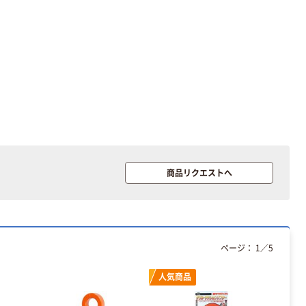
本気プライス
本気プライス
アスクル はたら
キングジム テプ
く ふせん 付箋
ラ TEPRA
75×25mm
PRO【純正】テー
プ 白ラベル
￥377~
￥914~
（税込）
（税込）
12mm幅 （黒文
字）
富士フイルム チ
本気プライス
商品リクエストへ
ェキ専用フィル
ニチバン セロテ
ム INSTAX MINI
ープ 大巻
WW2
￥1,580~
￥124~
（税込）
（税込）
ページ：
1
／
5
本気プライス
本気プライス
人気商品
アスクル セロハ
トイレットペー
ンテープ
パー シングル