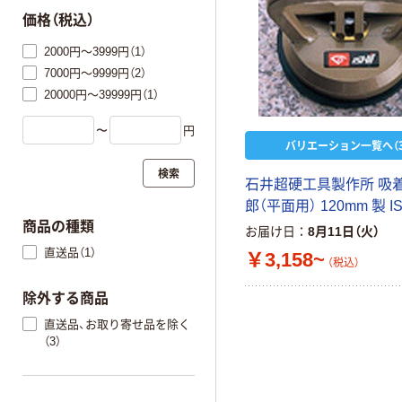
価格（税込）
2000円～3999円（1）
7000円～9999円（2）
20000円～39999円（1）
〜
円
バリエーション一覧へ（3
検索
石井超硬工具製作所 吸
郎（平面用） 120mm 製 I
商品の種類
お届け日
8月11日（火）
直送品（1）
￥3,158~
（税込）
除外する商品
直送品、お取り寄せ品を除く
（3）