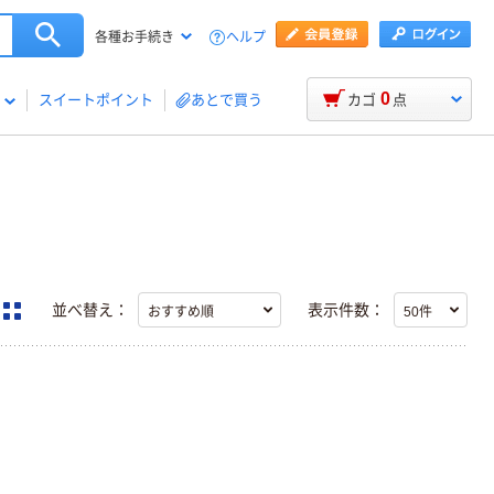
ヘルプ
各種お手続き
0
スイートポイント
あとで買う
カゴ
点
並べ替え：
表示件数：