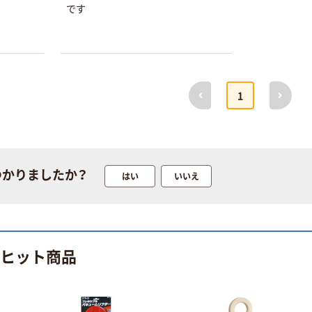
です
本気プライス
オリジナル
アスクル はたら
アスクル 「現場
前へ
次へ
1
く ふせん
のチカラ」 養生
50×15mm
テープ
￥386~
￥358~
（税込）
（税込）
つかりましたか？
本気プライス
はい
いいえ
オリジナル
トイレットペー
サントリー 伊右
パー ダブル60
衛門 「お茶、どう
ｍ 再生紙
ぞ。」 緑茶
100% 6ロール
￥460~
￥528~
（税込）
（税込）
のヒット商品
リサイクル100
芯あり FSC認
証
オリジナル
オリジナル
乾電池 単4
アスクル プラス