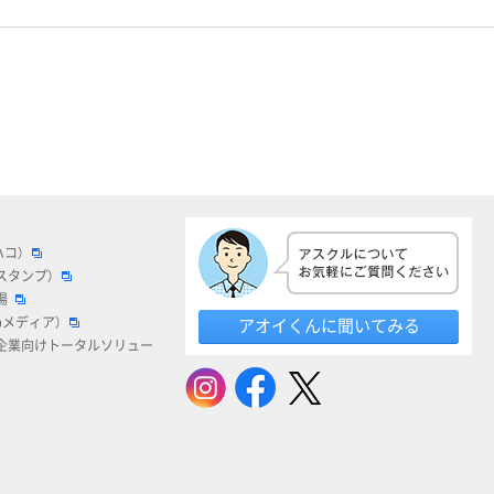
ハコ）
スタンプ）
場
bメディア）
アオイくんに聞いてみる
企業向けトータルソリュー