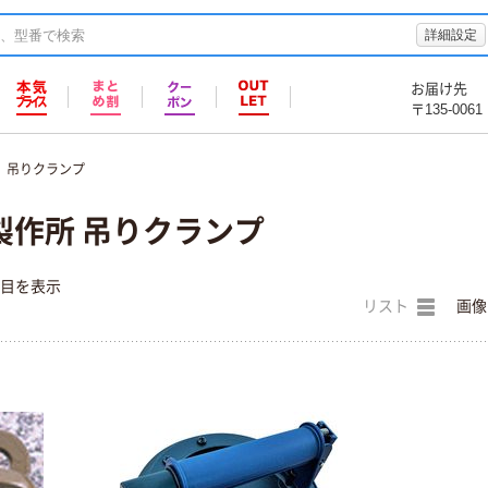
詳細設定
お届け先
〒135-0061
吊りクランプ
製作所 吊りクランプ
件目を表示
リスト
画像