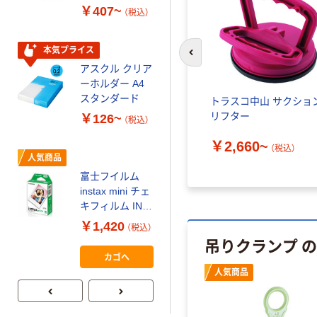
パー ボックス
￥407~
（税込）
150組 5箱入 ア
スクル スマート
￥328~
（税込）
コンパクト ビ
本気プライス
前のスライドへ
ビッド PEFC認
アスクル クリア
証
オリジナル
ーホルダー A4
コピー用紙 マ
スタンダード
トラスコ中山 サクショ
ルチペーパー
リフター
￥126~
（税込）
スーパーエコノ
ミー+
￥149~
￥2,660~
（税込）
（税込）
人気商品
富士フイルム
本気プライス
instax mini チェ
【ガムテープ】ア
キフィルム INS
スクル 現場のチ
MINI JP1 1パッ
￥1,420
（税込）
カラ 厚さ
ク（10枚入り）
吊りクランプ 
0.22mm 布テー
￥145~
（税込）
カゴへ
プ
人気商品