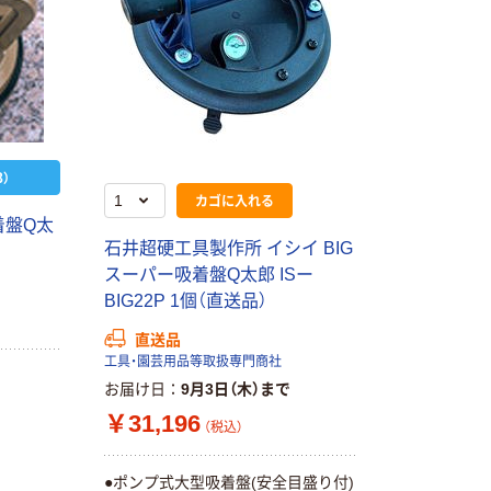
）
カゴに入れる
着盤Q太
石井超硬工具製作所 イシイ BIG
S
スーパー吸着盤Q太郎 ISー
BIG22P 1個（直送品）
直送品
工具・園芸用品等取扱専門商社
お届け日
9月3日（木）まで
￥31,196
（税込）
●ポンプ式大型吸着盤(安全目盛り付)