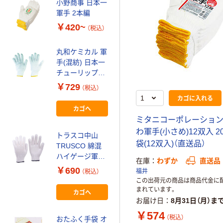
小野商事 日本一
アトム カービニ
軍手 2本編
ボン女性用5双
￥420~
（税込）
組 142LA-5P 1
組(5双) 813-
￥1,285
（税込）
丸和ケミカル 軍
6763（直送品）
手(混紡) 日本一
カゴへ
チューリップ軍
手 ホワイト フ
￥729
（税込）
リーサイズ 12双
小野商事 スベリ
カゴに入れる
入 127 1組(12
止め 匠 10双組
カゴへ
双) 825-
AG350 1組(10
ミタニコーポレーション
9339（直送品）
双) 65-0303-
￥1,338
（税込）
わ軍手(小さめ)12双入 202
トラスコ中山
71（直送品）
袋(12双入)（直送品）
TRUSCO 綿混
カゴへ
ハイゲージ軍手
在庫
わずか
直送品
10双入 TGC370
￥690
福井
（税込）
1組(10双) 768-
小野商事 日本一
この出荷元の商品は商品代金に
3235（直送品）
軍手 600g 2本編
まれています。
カゴへ
AG
お届け日
8月31日（月）ま
￥480~
￥574
（税込）
（税込）
おたふく手袋 オ