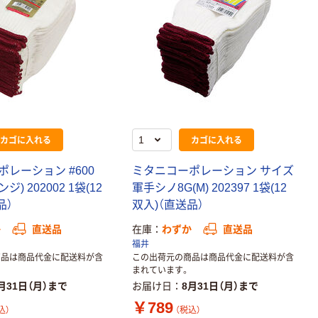
カゴに入れる
カゴに入れる
レーション #600
ミタニコーポレーション サイズ
) 202002 1袋(12
軍手シノ8G(M) 202397 1袋(12
品）
双入)（直送品）
か
直送品
在庫
わずか
直送品
福井
商品は商品代金に配送料が含
この出荷元の商品は商品代金に配送料が含
まれています。
月31日（月）まで
お届け日
8月31日（月）まで
￥789
込）
（税込）