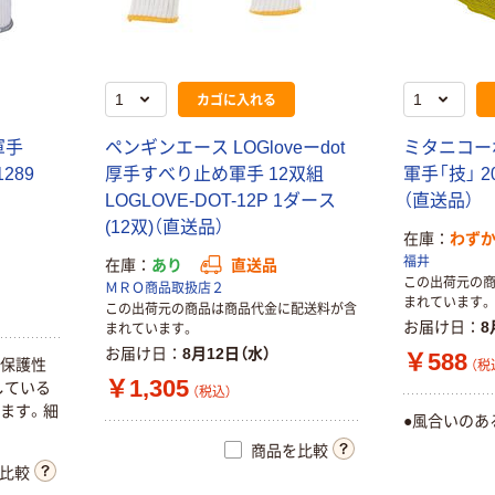
カゴに入れる
軍手
ペンギンエース LOGloveーdot
ミタニコー
1289
厚手すべり止め軍手 12双組
軍手「技」 20
LOGLOVE-DOT-12P 1ダース
（直送品）
(12双)（直送品）
在庫
わず
福井
在庫
あり
直送品
この出荷元の
ＭＲＯ商品取扱店２
まれています。
この出荷元の商品は商品代金に配送料が含
お届け日
8
まれています。
お届け日
8月12日（水）
￥588
や保護性
（税
￥1,305
している
（税込）
ます。細
●風合いのあ
。
商品を比較
比較