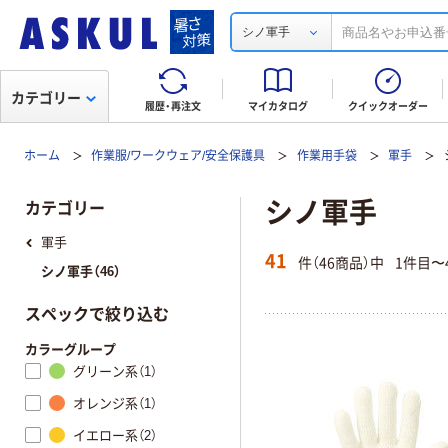
シノ軍手
カテゴリー
履歴・再注文
マイカタログ
クイックオーダー
ホーム
作業服/ワークウェア/安全保護具
作業用手袋
軍手
シノ軍手
カテゴリー
軍手
41
件（46商品）中
1件目〜
シノ軍手（46）
スペックで絞り込む
カラーグループ
グリーン系（1）
オレンジ系（1）
イエロー系（2）