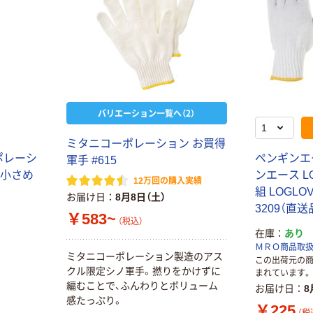
バリエーション一覧へ（2）
ミタニコーポレーション お買得
ポレーシ
ペンギンエ
軍手 #615
」小さめ
ンエース LO
12万回の購入実績
組 LOGLOVE
お届け日
8月8日（土）
3209（直送
￥583~
（税込）
在庫
あり
ＭＲＯ商品取
ミタニコーポレーション製造のアス
この出荷元の
クル限定シノ軍手。撚りをかけずに
まれています。
編むことで、ふんわりとボリューム
お届け日
8
感たっぷり。
￥225
（税