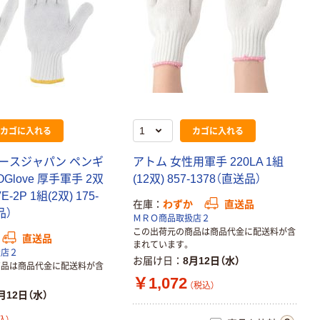
カゴに入れる
カゴに入れる
ースジャパン ペンギ
アトム 女性用軍手 220LA 1組
Glove 厚手軍手 2双
(12双) 857-1378（直送品）
-2P 1組(2双) 175-
在庫
わずか
直送品
品）
ＭＲＯ商品取扱店２
この出荷元の商品は商品代金に配送料が含
直送品
まれています。
扱店２
お届け日
8月12日（水）
商品は商品代金に配送料が含
￥1,072
（税込）
月12日（水）
込）