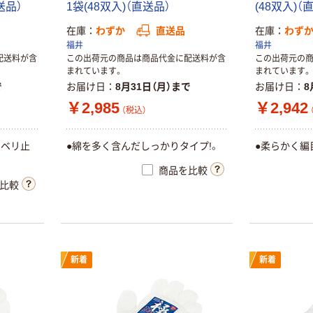
直送品）
1袋(48双入)（直送品）
(48双入)（
在庫
わずか
直送品
在庫
わず
福井
福井
配送料が含
この出荷元の商品は商品代金に配送料が含
この出荷元の
まれています。
まれています。
で
お届け日
8月31日（月）まで
お届け日
8
￥2,985
￥2,942
（税込）
スベリ止
●綿を多く含んだしっかりタイプ!。
●柔らかく編
商品を比較
比較
おたふく手袋 ス
丸和ケミカル ぴ
ベリドメ軍手
たっと手袋 すべ
新着
新着
#223 1組(5双)
り止め付き S
818
￥681
￥156~
（税込）
（税込）
カゴへ