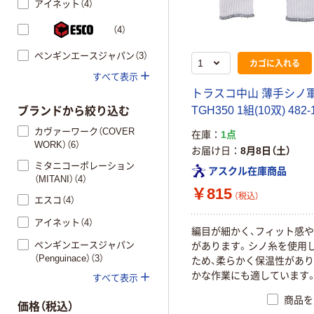
アイネット（4）
（4）
ペンギンエースジャパン（3）
カゴに入れる
すべて表示
トラスコ中山 薄手シノ
TGH350 1組(10双) 482-
ブランドから絞り込む
カヴァーワーク（COVER
在庫
1点
WORK）（6）
お届け日
8月8日（土）
ミタニコーポレーション
アスクル在庫商品
（MITANI）（4）
￥815
（税込）
エスコ（4）
アイネット（4）
編目が細かく、フィット感
ペンギンエースジャパン
があります。シノ糸を使用
（Penguinace）（3）
ため、柔らかく保温性があり
かな作業にも適しています
すべて表示
商品を
価格（税込）