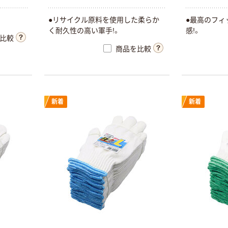
タフク SP-151
純綿軍手
●リサイクル原料を使用した柔らか
●最高のフィ
く耐久性の高い軍手!。
感!。
￥988~
（税込）
比較
商品を比較
新着
新着