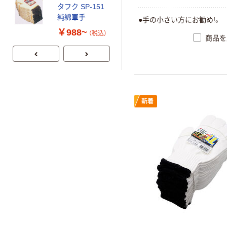
タフク SP-151
すべり止め手袋
純綿軍手
●手の小さい方にお勧め!。
吸ちゃん
￥988~
（税込）
商品を
￥1,068~
（税込）
新着