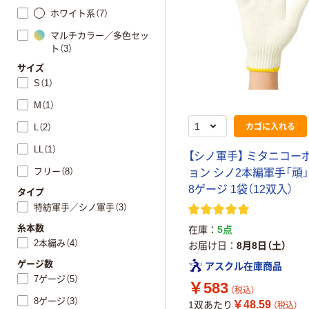
ホワイト系（7）
マルチカラー／多色セッ
ト（3）
サイズ
S（1）
M（1）
カゴに入れる
L（2）
LL（1）
【シノ軍手】 ミタニコー
フリー（8）
ョン シノ2本編軍手「頑
8ゲージ 1袋（12双入）
タイプ
特紡軍手／シノ軍手（3）
糸本数
在庫
5点
2本編み（4）
お届け日
8月8日（土）
ゲージ数
アスクル在庫商品
7ゲージ（5）
￥583
（税込）
8ゲージ（3）
￥48.59
1双あたり
（税込）