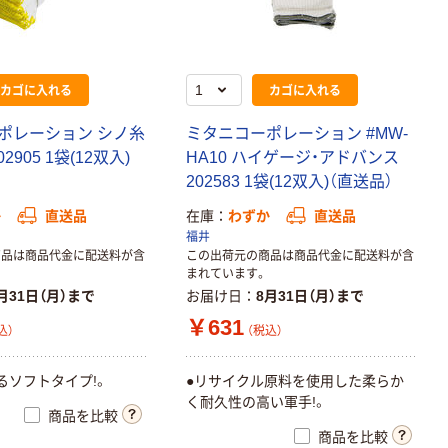
カゴに入れる
カゴに入れる
ポレーション シノ糸
ミタニコーポレーション #MW-
2905 1袋(12双入)
HA10 ハイゲージ・アドバンス
202583 1袋(12双入)（直送品）
か
直送品
在庫
わずか
直送品
福井
商品は商品代金に配送料が含
この出荷元の商品は商品代金に配送料が含
まれています。
月31日（月）まで
お届け日
8月31日（月）まで
￥631
込）
（税込）
るソフトタイプ!。
●リサイクル原料を使用した柔らか
く耐久性の高い軍手!。
商品を比較
商品を比較