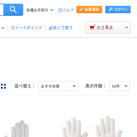
ヘルプ
各種お手続き
0
スイートポイント
あとで買う
カゴ
点
並べ替え：
表示件数：