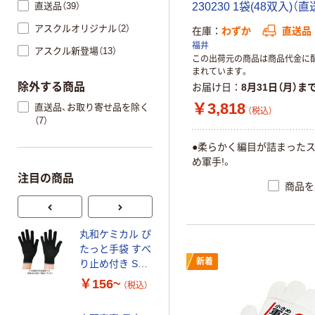
直送品（39）
230230 1袋(48双入)（
アスクルオリジナル（2）
在庫
わずか
直送品
福井
アスクル新登場（13）
この出荷元の商品は商品代金に
まれています。
除外する商品
お届け日
8月31日（月）ま
￥3,818
直送品、お取り寄せ品を除く
（税込）
（7）
●柔らかく編目が詰まった
め軍手!。
注目の商品
商品を
丸和ケミカル ぴ
川西工業 川西
たっと手袋 すべ
IQグローブ 指だ
新着
り止め付き S
し
818
￥156~
￥3,610~
（税込）
（税込）