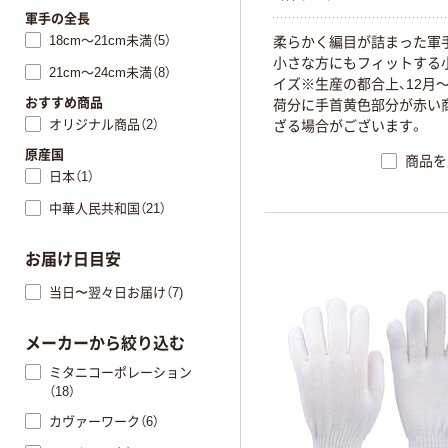
軍手の全長
18cm～21cm未満（5）
柔らかく編目が詰まった軍
小さな方にもフィットする
21cm～24cm未満（8）
イズ※生産の都合上、12月
おすすめ商品
荷分に手首黄色部分が赤い
オリジナル商品（2）
ざる場合がございます。
原産国
商品を
日本（1）
中華人民共和国（21）
お届け日目安
当日〜翌々日お届け（7)
メーカーから絞り込む
ミタニコーポレーション
（18）
カヴァーワーク（6）