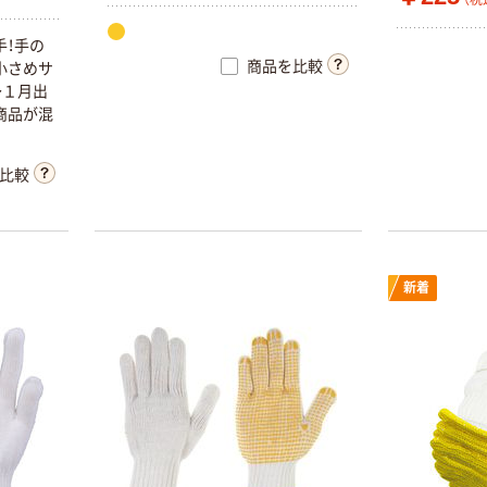
手！手の
商品を比較
小さめサ
～１月出
商品が混
比較
新着