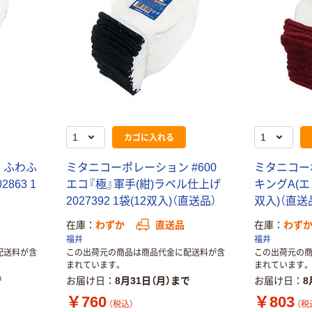
小野商事 日本一
軍手 2本編
シンセイ すべり
￥420~
（税込）
止め 軍手 10双
￥803~
丸和ケミカル 軍
（税込）
手(混紡) 日本一
チューリップ軍
アトム すべり止
手 ホワイト フ
め手袋 女性用 5
￥729
（税込）
リーサイズ 12双
双組 4990LA-5P
カゴに入れる
入 127 1組(12
1袋(5双) 813-
カゴへ
￥864
（税込）
双) 825-
6832（直送品）
 ふわふ
ミタニコーポレーション #600
ミタニコーポ
9339（直送品）
863 1
エコ『極』軍手(紺)ラベル仕上げ
キングA(エンジ
カゴへ
トラスコ中山
2027392 1袋(12双入)（直送品）
双入)（直送
TRUSCO 綿混
ハイゲージ軍手
指出しすべり止
在庫
わずか
直送品
在庫
わず
10双入 TGC370
め手袋（1双入）
￥690
福井
福井
（税込）
1組(10双) 768-
配送料が含
この出荷元の商品は商品代金に配送料が含
この出荷元の
￥341~
（税込）
3235（直送品）
まれています。
まれています。
カゴへ
で
お届け日
8月31日（月）まで
お届け日
8
￥760
￥803
（税込）
（税
おたふく手袋 オ